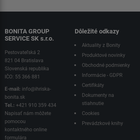
BONITA GROUP
Dôležité odkazy
SERVICE SK s.r.o.
Aktuality z Bonity
Pestovateľská 2
Produktové novinky
821 04 Bratislava
Obchodné podmienky
Slovenská republika
Informácie - GDPR
IČO: 55 366 881
Certifikáty
E-mail:
info@ihriska-
Dokumenty na
bonita.sk
stiahnutie
Tel.:
+421 910 359 434
Napísať nám môžete
Cookies
pomocou
Prevádzkové knihy
kontaktného
online
formulára