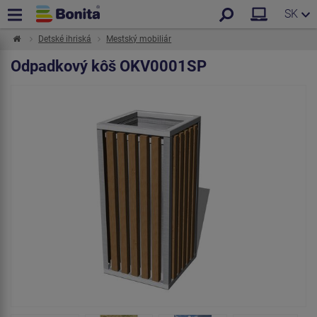
SK
Detské ihriská
Mestský mobiliár
Odpadkový kôš OKV0001SP