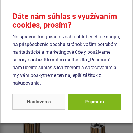
Dáte nám súhlas s využívaním
cookies, prosím?
Cena na vyžiadanie
Cena na vyžiadanie
Na správne fungovanie vášho obľúbeného e-shopu,
Odpadkový kôš - s
Odpadkový kôš so strieškou
na prispôsobenie obsahu stránok vašim potrebám,
pozinkovanou vložkou
OKN0020SD.
na štatistické a marketingové účely používame
OKN0002SD.
súbory cookie. Kliknutím na tlačidlo „Prijímam“
nám udelíte súhlas s ich zberom a spracovaním a
my vám poskytneme ten najlepší zážitok z
Podobný
tovar
nakupovania.
Produkt - OKV-0001SP-10
Produkt - OKV-0010SP-10
Odpadkový kôš
Odpadkový kôš so
Nastavenia
Prijímam
OKV0001SP
strieškou OKV0010SP