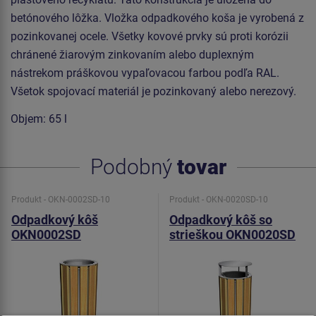
betónového lôžka.
Vložka odpadkového koša je vyrobená z
pozinkovanej ocele. Všetky kovové prvky sú proti korózii
chránené žiarovým zinkovaním alebo duplexným
nástrekom práškovou vypaľovacou farbou podľa RAL.
Všetok spojovací materiál je pozinkovaný alebo nerezový.
Objem: 65 l
Podobný
tovar
Produkt - OKN-0002SD-10
Produkt - OKN-0020SD-10
Odpadkový kôš
Odpadkový kôš so
OKN0002SD
strieškou OKN0020SD