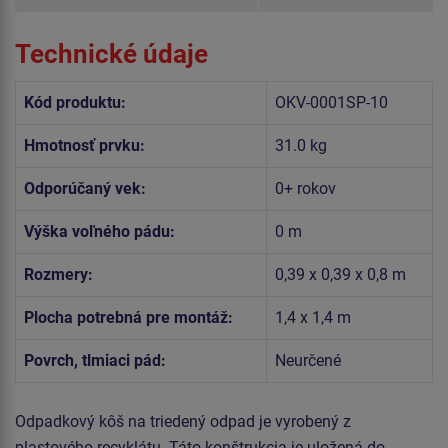
Technické údaje
Kód produktu:
OKV-0001SP-10
Hmotnosť prvku:
31.0 kg
Odporúčaný vek:
0+ rokov
Výška voľného pádu:
0 m
Rozmery:
0,39 x 0,39 x 0,8 m
Plocha potrebná pre montáž:
1,4 x 1,4 m
Povrch, tlmiaci pád:
Neurčené
Odpadkový kôš na triedený odpad je vyrobený z
plastového recyklátu. Táto konštrukcia je uložená do