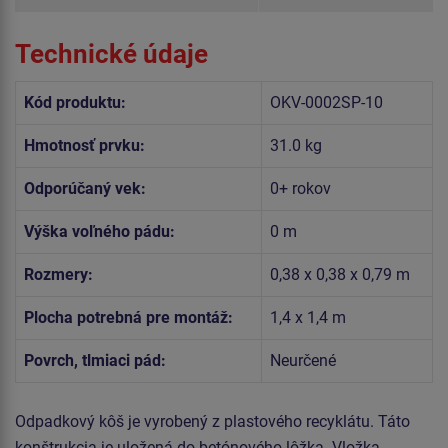
Technické údaje
Kód produktu:
OKV-0002SP-10
Hmotnosť prvku:
31.0 kg
Odporúčaný vek:
0+ rokov
Výška voľného pádu:
0 m
Rozmery:
0,38 x 0,38 x 0,79 m
Plocha potrebná pre montáž:
1,4 x 1,4 m
Povrch, tlmiaci pád:
Neurčené
Odpadkový kôš je vyrobený z plastového recyklátu. Táto
konštrukcia je uložená do betónového lôžka. Vložka