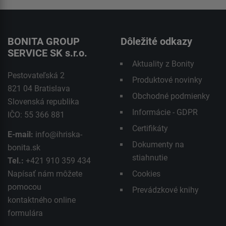
BONITA GROUP
Dôležité odkazy
SERVICE SK s.r.o.
Aktuality z Bonity
Pestovateľská 2
Produktové novinky
821 04 Bratislava
Obchodné podmienky
Slovenská republika
Informácie - GDPR
IČO: 55 366 881
Certifikáty
E-mail:
info@ihriska-
Dokumenty na
bonita.sk
stiahnutie
Tel.:
+421 910 359 434
Napísať nám môžete
Cookies
pomocou
Prevádzkové knihy
kontaktného
online
formulára