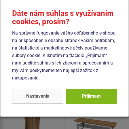
Dáte nám súhlas s využívaním
cookies, prosím?
Cena na vyžiadanie
Cena na vyžiadanie
Na správne fungovanie vášho obľúbeného e-shopu,
na prispôsobenie obsahu stránok vašim potrebám,
Odpadkový kôš - s
Odpadkový kôš so strieškou
na štatistické a marketingové účely používame
pozinkovanou vložkou.
OKN0020SD.
súbory cookie. Kliknutím na tlačidlo „Prijímam“
nám udelíte súhlas s ich zberom a spracovaním a
Podobný
tovar
my vám poskytneme ten najlepší zážitok z
nakupovania.
Produkt - OKV-0002SP-10
Produkt - LAV-0117ZP-10
Odpadkový kôš
Lavička LAV0117ZP
Nastavenia
Prijímam
OKV0002SP
(mobilní)