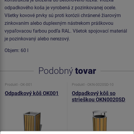
odpadkového koša je vyrobená z pozinkovanej ocele.
Všetky kovové prvky sú proti korózii chránené žiarovým
zinkovaním alebo duplexným nástrekom práškovou
vypaľovacou farbou podľa RAL. Všetok spojovací materiál
je pozinkovaný alebo nerezový.
Objem: 60 l
Podobný
tovar
Produkt - OK-001
Produkt - OKN-0020SD-10
Odpadkový kôš OK001
Odpadkový kôš so
strieškou OKN0020SD