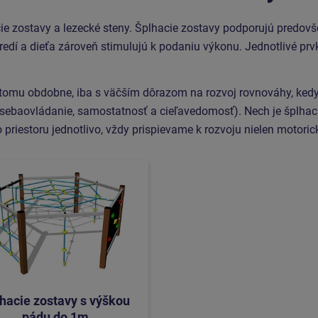
e zostavy a lezecké steny. Šplhacie zostavy podporujú predovšet
edí a dieťa zároveň stimulujú k podaniu výkonu. Jednotlivé prvk
je tomu obdobne, iba s väčším dôrazom na rozvoj rovnováhy, ked
, sebaovládanie, samostatnosť a cieľavedomosť). Nech je šplhaci
 priestoru jednotlivo, vždy prispievame k rozvoju nielen motoric
hacie zostavy s výškou
pádu do 1m