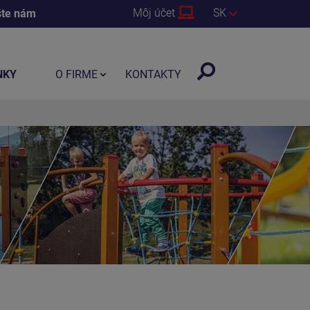
Môj účet
SK
šte nám
NKY
O FIRME
KONTAKTY