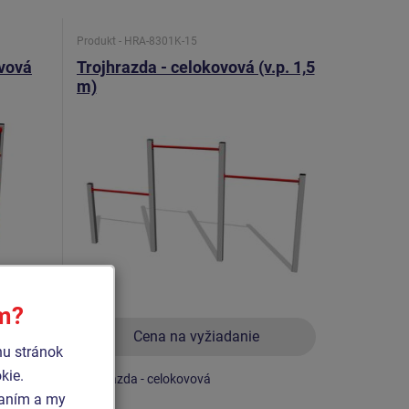
Produkt - HRA-8301K-15
ovová
Trojhrazda - celokovová (v.p. 1,5
m)
ím?
Cena na vyžiadanie
hu stránok
kie.
, hrazda,
Trojhrazda - celokovová
vaním a my