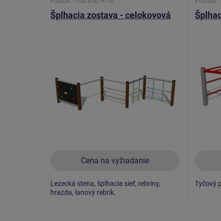
Produkt - SSE-8507K-10
Produkt -
Šplhacia zostava - celokovová
Šplhac
Cena na vyžiadanie
Lezecká stena, šplhacia sieť, rebriny,
Tyčový pr
hrazda, lanový rebrík.