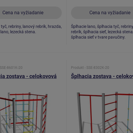
Cena na vyžiadanie
Cena na vyžiadanie
tyč, rebriny, lanový rebrík, hrazda,
Šplhacie lano, šplhacia tyč, rebrin
 lano, lezecká stena.
rebrík, šplhacia sieť, lezecká stena
šplhacia sieť v tvare pavučiny.
 SSE-8601K-20
Produkt - SSE-8302K-20
ia zostava - celokovová
Šplhacia zostava - celok