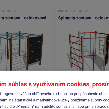
 SSE-8902K-20
Produkt - SSE-8603K-20
ia zostava - celokovová
Šplhacia zostava - celok
ám súhlas s využívaním cookies, pros
Cena na vyžiadanie
Cena na vyžiadanie
fungovanie vášho obľúbeného e-shopu, na prispôsobenie obsa
bám, na štatistické a marketingové účely používame súbory coo
tena, šplhacia sieť, rebriny, 2x
Šplhacia tyč, rebriny, lanový rebrík
tyč, lanový rebrík, 2x šplhacie
šplhacia sieť, lezecká stena.
a tlačidlo „Prijímam“ nám udelíte súhlas s ich zberom a spraco