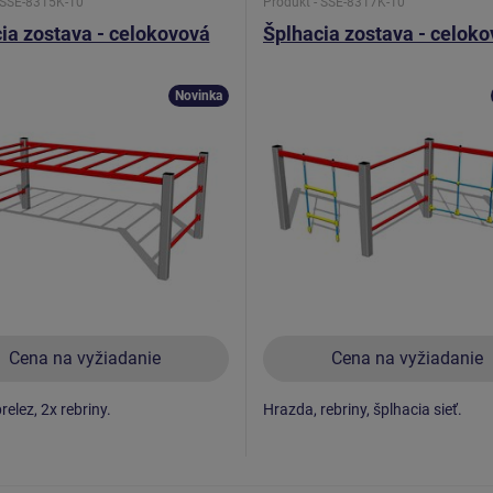
 SSE-8315K-10
Produkt - SSE-8317K-10
ia zostava - celokovová
Šplhacia zostava - celok
Novinka
Cena na vyžiadanie
Cena na vyžiadanie
elez, 2x rebriny.
Hrazda, rebriny, šplhacia sieť.