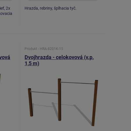
ieť, 2x
Hrazda, rebriny, šplhacia tyč.
čkovacia
Produkt - HRA-8201K-15
ovová
Dvojhrazda - celokovová (v.p.
1,5 m)