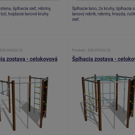
tena, šplhacia sieť, rebriny,
Šplhacie lano, 2x kruhy, šplhacia s
 tyč, hojdacie lanové kruhy.
lanový rebrík, rebriny, hrazda, ru
sieť.
 SSE-8602K-20
Produkt - SSE-8702K-20
ia zostava - celokovová
Šplhacia zostava - celok