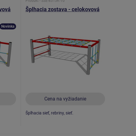
Produkt - SSE-8313K-10
ovová
Šplhacia zostava - celokovová
Novinka
Cena na vyžiadanie
Šplhacia sieť, rebriny, sieť.