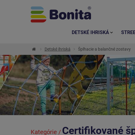
DETSKÉ IHRISKÁ
STRE
Detské ihriská
Šplhacie a balančné zostavy
Certifikované š
Kategórie /