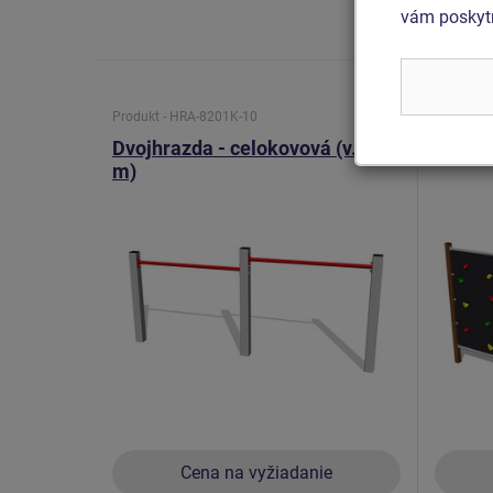
lano, rúč
vám poskytn
Produkt - HRA-8201K-10
Produkt -
Dvojhrazda - celokovová (v.p. 1
Šplhac
m)
Cena na vyžiadanie