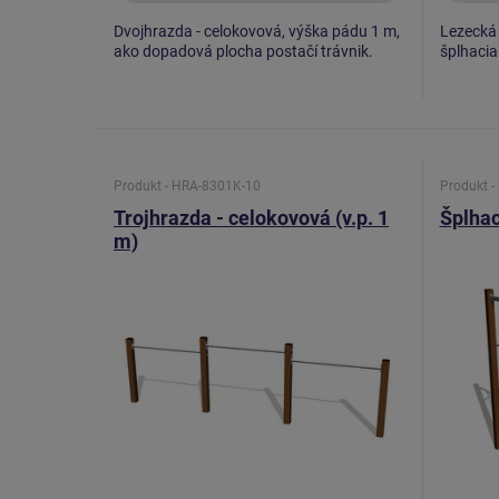
Dvojhrazda - celokovová, výška pádu 1 m,
Lezecká s
ako dopadová plocha postačí trávnik.
šplhacia
Produkt - HRA-8301K-10
Produkt -
Trojhrazda - celokovová (v.p. 1
Šplhac
m)