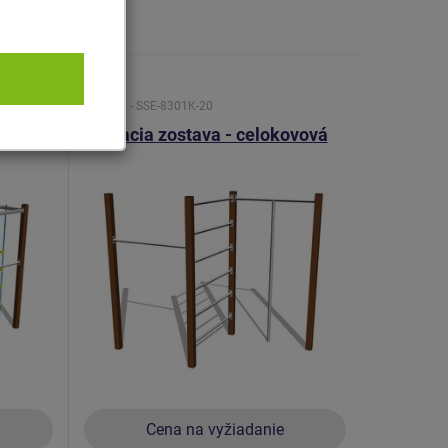
Produkt - SSE-8301K-20
ovová
Šplhacia zostava - celokovová
Cena na vyžiadanie