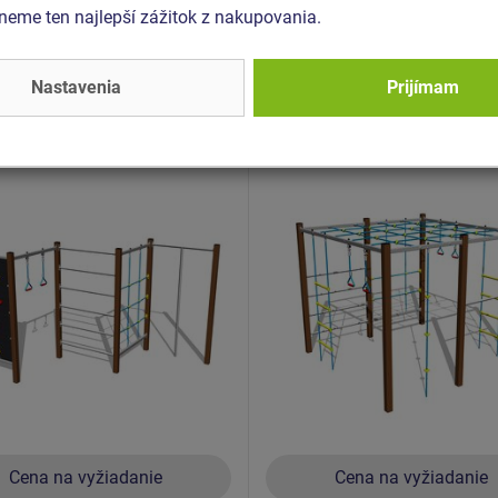
kovacia sieť.
eme ten najlepší zážitok z nakupovania.
Nastavenia
Prijímam
 SSE-8501K-20
Produkt - SSE-8901K-20
ia zostava - celokovová
Šplhacia zostava - celok
Cena na vyžiadanie
Cena na vyžiadanie