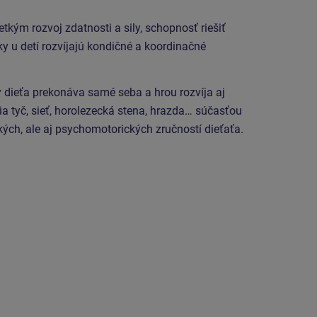
kým rozvoj zdatnosti a sily, schopnosť riešiť
y u detí rozvíjajú kondičné a koordinačné
y dieťa prekonáva samé seba a hrou rozvíja aj
a tyč, sieť, horolezecká stena, hrazda… súčasťou
kých, ale aj psychomotorických zručností dieťaťa.