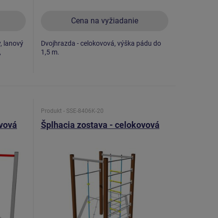
Cena na vyžiadanie
y, lanový
Dvojhrazda - celokovová, výška pádu do
,
1,5 m.
Produkt - SSE-8406K-20
ovová
Šplhacia zostava - celokovová