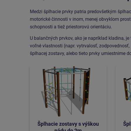
Medzi šplhacie prvky patria predovšetkým šplhaci
motorické činnosti v inom, menej obvyklom prostr
schopnosti a tiež priestorovú orientáciu.
U balančných prvkov, ako je napríklad kladina, 
voľné vlastnosti (napr. vytrvalosť, zodpovednosť
šplhacej zostavy, alebo tieto prvky umiestnime do
Šplhacie zostavy s výškou
Špl
pádu do 2m