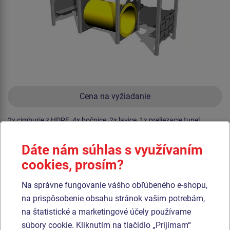
Cena na vyžiadanie
2x cimburie z HDPE, 4x bočnice, 2x lavice, 1x preliezacie tunel.
Produkt - DON-0201KO-10
Dáte nám súhlas s využívaním
Domček DON0201KO
cookies, prosím?
Na správne fungovanie vášho obľúbeného e-shopu,
Novinka
na prispôsobenie obsahu stránok vašim potrebám,
na štatistické a marketingové účely používame
súbory cookie. Kliknutím na tlačidlo „Prijímam“