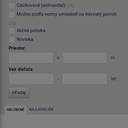
Celokovové (antivandal)
(26)
Možno podľa normy umiestniť na trávnatý povrch
(26)
Akčná ponuka
Novinka
Priestor
x
m
Vek dieťaťa
-
let
NAJLACNEJŠIE
OBĽÚBENÉ