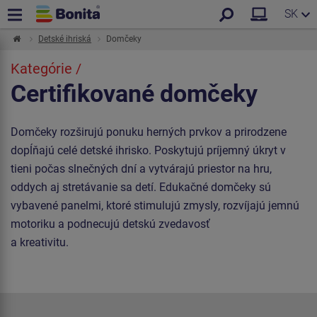
SK
Detské ihriská
Domčeky
Kategórie /
Certifikované domčeky
Domčeky rozširujú ponuku herných prvkov a prirodzene
dopĺňajú celé detské ihrisko. Poskytujú príjemný úkryt v
tieni počas slnečných dní a vytvárajú priestor na hru,
oddych aj stretávanie sa detí. Edukačné domčeky sú
vybavené panelmi, ktoré stimulujú zmysly, rozvíjajú jemnú
motoriku a podnecujú detskú zvedavosť
a kreativitu.