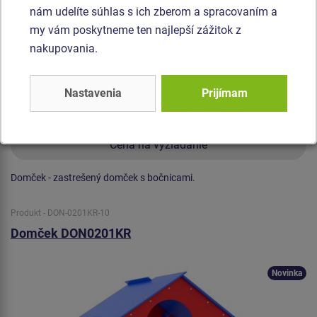
nám udelíte súhlas s ich zberom a spracovaním a
my vám poskytneme ten najlepší zážitok z
nakupovania.
Nastavenia
Prijímam
Cena na vyžiadanie
Domček - zastrešený domček s bočnicami.
Produkt - DON-0201KR-10
Domček DON0201KR
Novinka