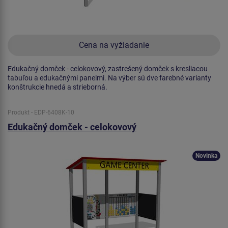
Cena na vyžiadanie
Edukačný domček - celokovový, zastrešený domček s kresliacou
tabuľou a edukačnými panelmi. Na výber sú dve farebné varianty
konštrukcie hnedá a strieborná.
Produkt - EDP-6408K-10
Edukačný domček - celokovový
Novinka