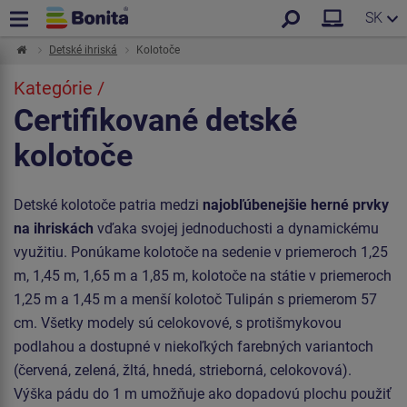
SK
Detské ihriská
Kolotoče
Kategórie /
Certifikované detské
kolotoče
Detské kolotoče patria medzi
najobľúbenejšie herné prvky
na ihriskách
vďaka svojej jednoduchosti a dynamickému
využitiu. Ponúkame kolotoče na sedenie v priemeroch 1,25
m, 1,45 m, 1,65 m a 1,85 m, kolotoče na státie v priemeroch
1,25 m a 1,45 m a menší kolotoč Tulipán s priemerom 57
cm. Všetky modely sú celokovové, s protišmykovou
podlahou a dostupné v niekoľkých farebných variantoch
(červená, zelená, žltá, hnedá, strieborná, celokovová).
Výška pádu do 1 m umožňuje ako dopadovú plochu použiť