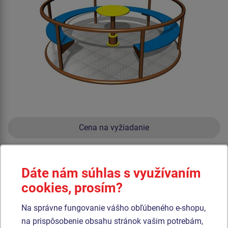
Cena na vyžiadanie
Kolotoč na sedenie (priemer 1,85 m), celokovový s protišmykovou
podlahou, s otočným stredom a sedačkami z HDPE. Výška pádu do
1 m, ako dopadová plocha postačí trávnik.
Dáte nám súhlas s využívaním
cookies, prosím?
Produkt - KON-0005K-10
Na správne fungovanie vášho obľúbeného e-shopu,
Kolotoč na státie KON0005 (priemer 1,25 m) -
celokovový
na prispôsobenie obsahu stránok vašim potrebám,