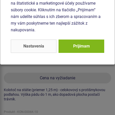
na štatistické a marketingové účely používame
Novinka
súbory cookie. Kliknutím na tlačidlo „Prijímam“
nám udelíte súhlas s ich zberom a spracovaním a
my vám poskytneme ten najlepší zážitok z
nakupovania.
Nastavenia
Prijímam
Cena na vyžiadanie
Kolotoč na státie (priemer 1,25 m) - celokovový s protišmykovou
podlahou. Výška pádu do 1 m, ako dopadová plocha postačí
trávnik.
Produkt - KON-0006K-10