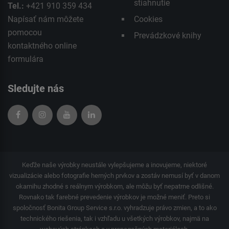
stiahnutie
Tel.:
+421 910 359 434
Napísať nám môžete
Cookies
pomocou
Prevádzkové knihy
kontaktného
online
formulára
Sledujte nás
Keďže naše výrobky neustále vylepšujeme a inovujeme, niektoré
vizualizácie alebo fotografie herných prvkov a zostáv nemusí byť v danom
okamihu zhodné s reálnym výrobkom, ale môžu byť nepatrne odlišné.
Rovnako tak farebné prevedenie výrobkov je možné meniť. Preto si
spoločnosť Bonita Group Service s.r.o. vyhradzuje právo zmien, a to ako
technického riešenia, tak i vzhľadu u všetkých výrobkov, najmä na