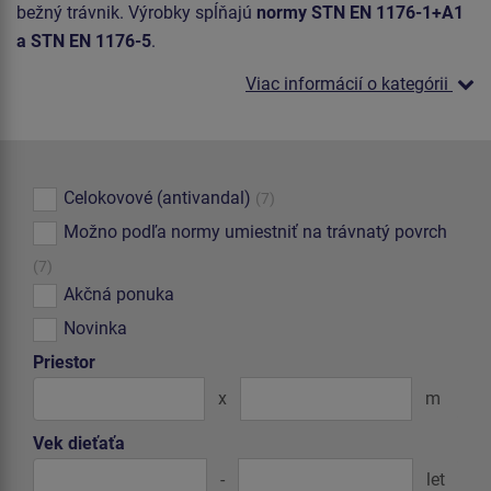
bežný trávnik. Výrobky spĺňajú
normy STN EN 1176-1+A1
a STN EN 1176-5
.
Viac informácií o kategórii
Celokovové (antivandal)
(7)
Možno podľa normy umiestniť na trávnatý povrch
(7)
Akčná ponuka
Novinka
Priestor
x
m
Vek dieťaťa
-
let