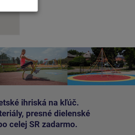
tské ihriská na kľúč.
riály, presné dielenské
po celej SR zadarmo.