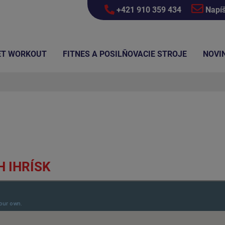
+421 910 359 434
Napí
ET WORKOUT
FITNES A POSILŇOVACIE STROJE
NOVI
H IHRÍSK