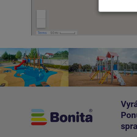
Vyrá
Ponú
spra