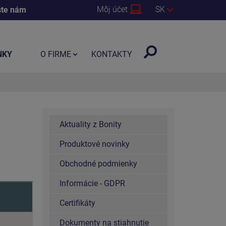
Môj účet
SK
šte nám
NKY
O FIRME
KONTAKTY
Aktuality z Bonity
Produktové novinky
Obchodné podmienky
Informácie - GDPR
Certifikáty
Dokumenty na stiahnutie