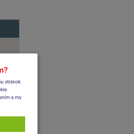
ím?
hu stránok
kie.
vaním a my