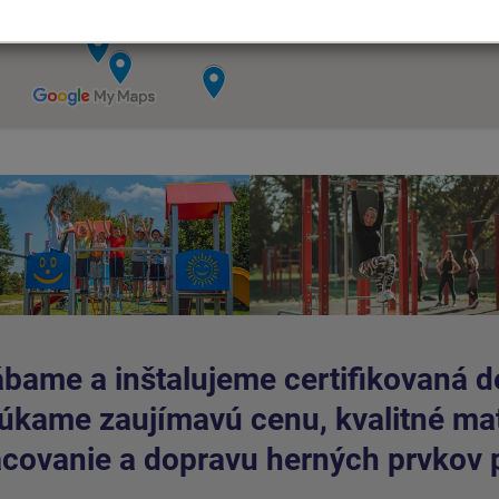
bame a inštalujeme certifikovaná de
kame zaujímavú cenu, kvalitné mate
covanie a dopravu herných prvkov 