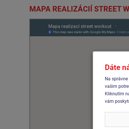
MAPA REALIZÁCIÍ STREET 
Dáte n
Na správne 
vašim potre
Kliknutím n
vám poskytn