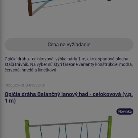
Cena na vyžiadanie
Opičia dráha - celokovová, výška pádu 1 m, ako dopadová plocha
stačí trávnik. Na výber sú štyri farebné varianty konštrukcie: modrá,
červená, hnedá a limetková.
Produkt - OPD-8108K-10
Opičia dráha Balančný lanový had - celokovová (v.p.
1 m)
Novinka