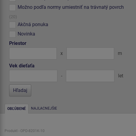
Možno podľa normy umiestniť na trávnatý povrch
(20)
Akčná ponuka
Novinka
Priestor
x
m
Vek dieťaťa
-
let
NAJLACNEJŠIE
OBĽÚBENÉ
Produkt - OPD-8201K-10