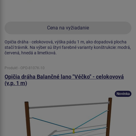
Cena na vyžiadanie
Opičia dráha - celokovová, výška pádu 1 m, ako dopadová plocha
stačí trávnik. Na výber sú štyri farebné varianty konštrukcie: modrá,
červená, hnedá a limetková.
Produkt - OPD-8107K-10
Opičia dráha Balančné lano "Véčko" - celokovová
(v.p. 1 m)
Novinka