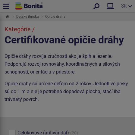
SK
Detské ihriská
Opičie dráhy
Kategórie /
Certifikované opičie dráhy
Opičie dráhy rozvíja zručnosti ako je šplh a lezenie.
Podporujú rozvoj rovnováhy, koordinačných a silových
schopností, orientáciu v priestore.
Opičie dráhy sú určené deťom od 2 rokov. Jednotlivé prvky
sú do 1 m a nie je potrebná dopadová plocha, stačí iba
trávnatý povrch.
Celokovové (antivandal)
(20)