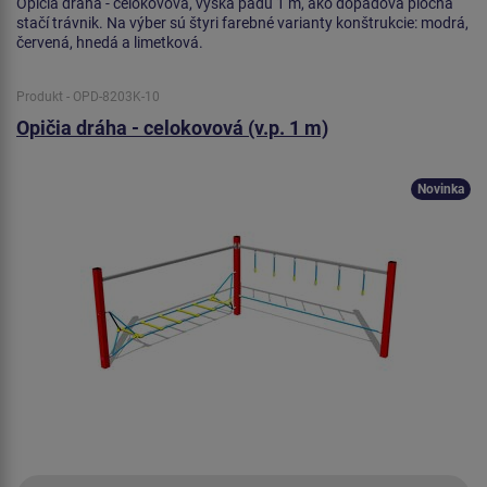
Opičia dráha - celokovová, výška pádu 1 m, ako dopadová plocha
stačí trávnik. Na výber sú štyri farebné varianty konštrukcie: modrá,
červená, hnedá a limetková.
Produkt - OPD-8203K-10
Opičia dráha - celokovová (v.p. 1 m)
Novinka