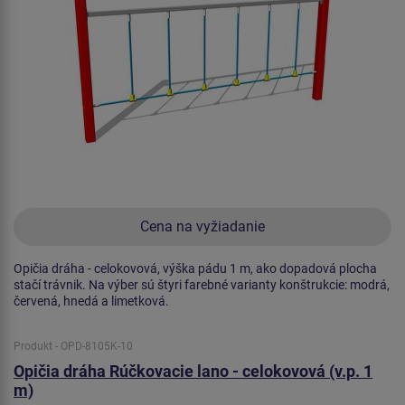
Cena na vyžiadanie
Opičia dráha - celokovová, výška pádu 1 m, ako dopadová plocha
stačí trávnik. Na výber sú štyri farebné varianty konštrukcie: modrá,
červená, hnedá a limetková.
Produkt - OPD-8105K-10
Opičia dráha Rúčkovacie lano - celokovová (v.p. 1
m)