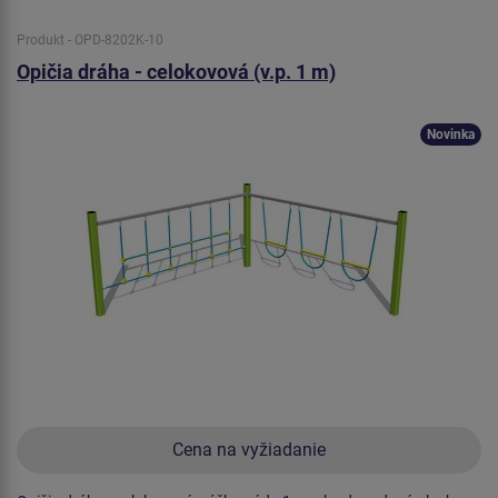
Produkt - OPD-8202K-10
Opičia dráha - celokovová (v.p. 1 m)
Novinka
Cena na vyžiadanie