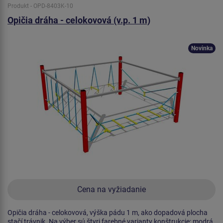
Produkt - OPD-8403K-10
Opičia dráha - celokovová (v.p. 1 m)
Novinka
Cena na vyžiadanie
Opičia dráha - celokovová, výška pádu 1 m, ako dopadová plocha
stačí trávnik. Na výber sú štyri farebné varianty konštrukcie: modrá,