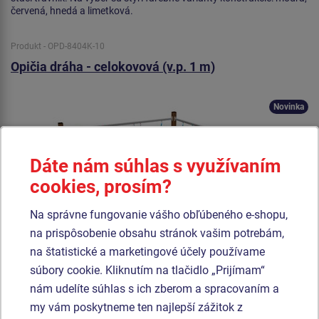
červená, hnedá a limetková.
Produkt - OPD-8404K-10
Opičia dráha - celokovová (v.p. 1 m)
Novinka
Dáte nám súhlas s využívaním
cookies, prosím?
Na správne fungovanie vášho obľúbeného e-shopu,
na prispôsobenie obsahu stránok vašim potrebám,
na štatistické a marketingové účely používame
súbory cookie. Kliknutím na tlačidlo „Prijímam“
nám udelíte súhlas s ich zberom a spracovaním a
my vám poskytneme ten najlepší zážitok z
Cena na vyžiadanie