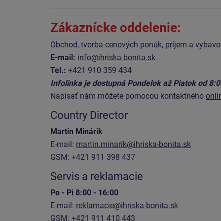
Zákaznícke oddelenie:
Obchod, tvorba cenových ponúk, príjem a vybav
E-mail:
info@ihriska-bonita.sk
Tel.:
+421 910 359 434
Infolinka je dostupná Pondelok až Piatok od 8:
Napísať nám môžete pomocou kontaktného
onli
Country Director
Martin Minárik
E-mail:
martin.minarik@ihriska-bonita.sk
GSM: +421 911 398 437
Servis a reklamacie
Po - Pi 8:00 - 16:00
E-mail:
reklamacie@ihriska-bonita.sk
GSM: +421 911 410 443