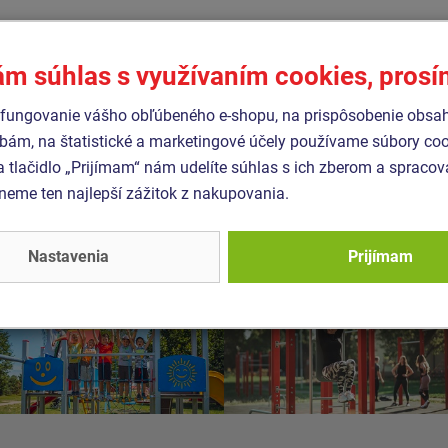
ám súhlas s využívaním cookies, pros
fungovanie vášho obľúbeného e-shopu, na prispôsobenie obsa
bám, na štatistické a marketingové účely používame súbory coo
a tlačidlo „Prijímam“ nám udelíte súhlas s ich zberom a spraco
eme ten najlepší zážitok z nakupovania.
Nastavenia
Prijímam