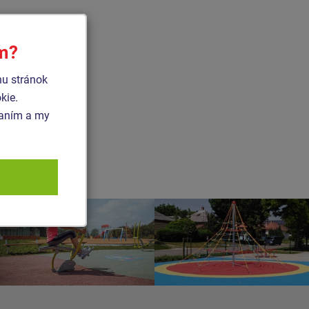
ím?
hu stránok
kie.
vaním a my