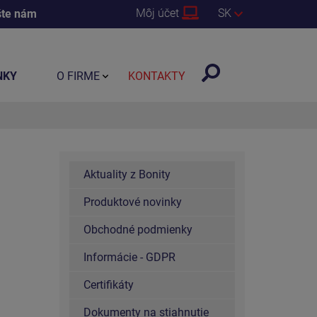
Môj účet
SK
šte nám
NKY
O FIRME
KONTAKTY
Aktuality z Bonity
Produktové novinky
Obchodné podmienky
Informácie - GDPR
Certifikáty
Dokumenty na stiahnutie