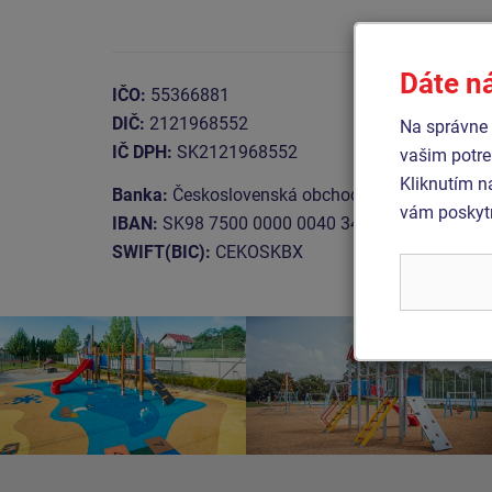
Dáte n
IČO:
55366881
DIČ:
2121968552
Na správne 
IČ DPH:
SK2121968552
vašim potre
Kliknutím n
Banka:
Československá obchodní banka, a.s.
vám poskytn
IBAN:
SK98 7500 0000 0040 3469 5240
SWIFT(BIC):
CEKOSKBX