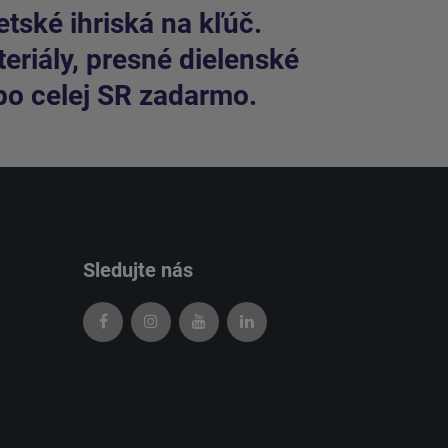
tské ihriská na kľúč.
riály, presné dielenské
po celej SR zadarmo.
Sledujte nás