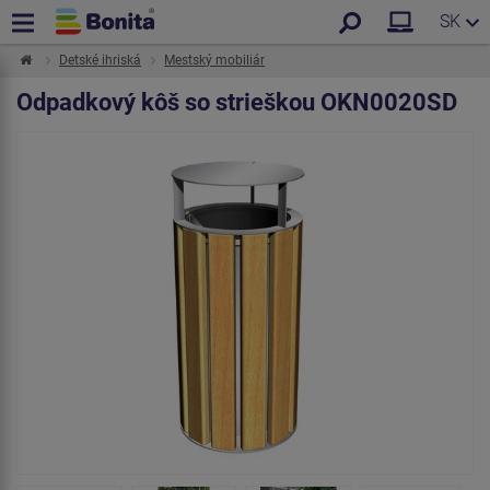
SK
Detské ihriská
Mestský mobiliár
Odpadkový kôš so strieškou OKN0020SD