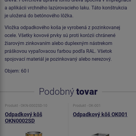
a aplikácii vrchného lazúrovacieho laku. Táto konštrukcia
je uložená do betónového lôžka.
Vložka odpadkového koša je vyrobená z pozinkovanej
ocele. Všetky kovové prvky sú proti korózii chránené
žiarovým zinkovaním alebo duplexným nástrekom
práškovou vypaľovacou farbou podľa RAL. Všetok
spojovací materiál je pozinkovaný alebo nerezový.
Objem: 60 l
Podobný
tovar
Produkt - OKN-0002SD-10
Produkt - OK-001
Odpadkový kôš
Odpadkový kôš OK001
OKN0002SD