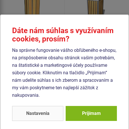
Dáte nám súhlas s využívaním
cookies, prosím?
Cena na vyžiadanie
Cena na vyžiadanie
Na správne fungovanie vášho obľúbeného e-shopu,
na prispôsobenie obsahu stránok vašim potrebám,
Odpadkový kôš - s
Odpadkový kôš - s
na štatistické a marketingové účely používame
pozinkovanou vložkou
pozinkovanou vložkou.
OKN0002SD.
súbory cookie. Kliknutím na tlačidlo „Prijímam“
nám udelíte súhlas s ich zberom a spracovaním a
my vám poskytneme ten najlepší zážitok z
Podobný
tovar
nakupovania.
Produkt - OKN-0020SD-10
Produkt - BOV-0001ZD-10
Nastavenia
Prijímam
Odpadkový kôš so
Bránka k oploteniu
strieškou OKN0020SD
BOV0001ZD