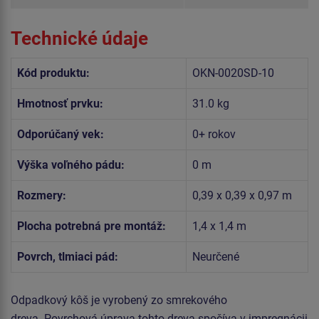
Technické údaje
Kód produktu:
OKN-0020SD-10
Hmotnosť prvku:
31.0 kg
Odporúčaný vek:
0+ rokov
Výška voľného pádu:
0 m
Rozmery:
0,39 x 0,39 x 0,97 m
Plocha potrebná pre montáž:
1,4 x 1,4 m
Povrch, tlmiaci pád:
Neurčené
Odpadkový kôš je vyrobený zo smrekového
dreva. Povrchová úprava tohto dreva spočíva v impregnácii