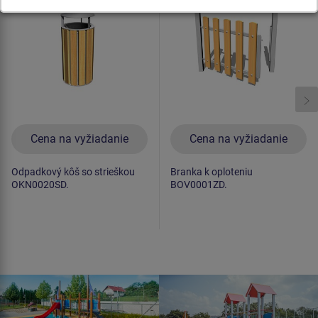
Cena na vyžiadanie
Cena na vyžiadanie
Odpadkový kôš so strieškou
Branka k oploteniu
OKN0020SD.
BOV0001ZD.