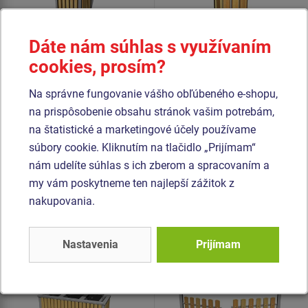
Dáte nám súhlas s využívaním
cookies, prosím?
Cena na vyžiadanie
Cena na vyžiadanie
Na správne fungovanie vášho obľúbeného e-shopu,
Odpadkový kôš - s
Odpadkový kôš - s
na prispôsobenie obsahu stránok vašim potrebám,
pozinkovanou vložkou.
pozinkovanou vložkou
na štatistické a marketingové účely používame
OKN0002SD.
súbory cookie. Kliknutím na tlačidlo „Prijímam“
nám udelíte súhlas s ich zberom a spracovaním a
Podobný
tovar
my vám poskytneme ten najlepší zážitok z
nakupovania.
Produkt - OKN-0330SD-10
Produkt - BOV-0002ZD-10
Odpadkový kôš na
Bránka k oploteniu
Nastavenia
Prijímam
triedený odpad
BOV0002ZD
OKN0330SD