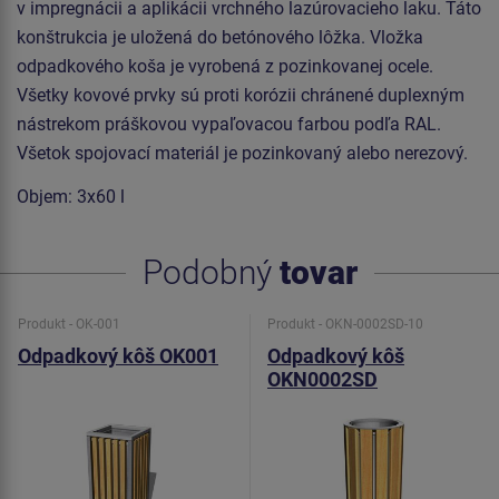
v impregnácii a aplikácii vrchného lazúrovacieho laku.
Táto
konštrukcia je uložená do betónového lôžka.
Vložka
odpadkového koša je vyrobená z pozinkovanej ocele.
Všetky kovové prvky sú proti korózii chránené duplexným
nástrekom práškovou vypaľovacou farbou podľa RAL.
Všetok spojovací materiál je pozinkovaný alebo nerezový.
Objem: 3x60 l
Podobný
tovar
Produkt - OK-001
Produkt - OKN-0002SD-10
Odpadkový kôš OK001
Odpadkový kôš
OKN0002SD