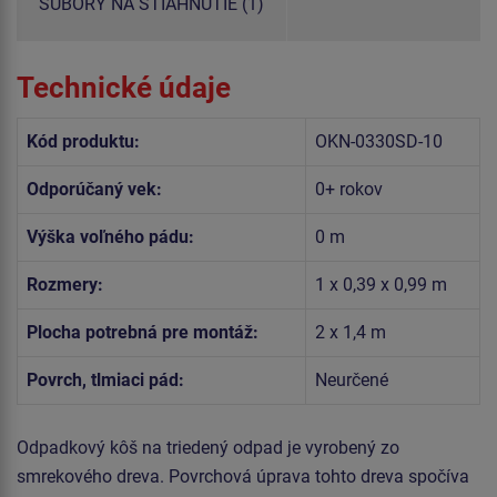
SÚBORY NA STIAHNUTIE (1)
Technické údaje
Kód produktu:
OKN-0330SD-10
Odporúčaný vek:
0+ rokov
Výška voľného pádu:
0 m
Rozmery:
1 x 0,39 x 0,99 m
Plocha potrebná pre montáž:
2 x 1,4 m
Povrch, tlmiaci pád:
Neurčené
Odpadkový kôš na triedený odpad je vyrobený zo
smrekového dreva. Povrchová úprava tohto dreva spočíva