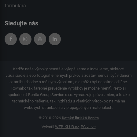
formulára
Sledujte nás
Keďže naše výrobky neustále vylepšujeme a inovujeme, niektoré
vizualizácie alebo fotografie herných prvkov a zostáv nemusí byť v danom
okamihu zhodné s reálnym výrobkom, ale môžu byť nepatrne odlišné.
Rovnako tak farebné prevedenie výrobkov je možné meniť. Preto si
spoločnosť Bonita Group Service s.r.o. vyhradzuje právo zmien, a to ako
technického riešenia, tak i vzhľadu u všetkých výrobkov, najmä na
webových stránkach a v propagačných materiáloch.
© 2010-2026
Detské ihriská Bonita
Vytvořil
WEB-KLUB.cz
,
PC verze