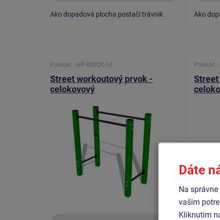
Ako dopadová plocha postačí trávnik.
Ako dopa
Produkt - WP-8002K-10
Produkt 
Street workoutový prvok -
Street
celokovový
celok
Dáte n
Na správne 
vašim potre
Kliknutím n