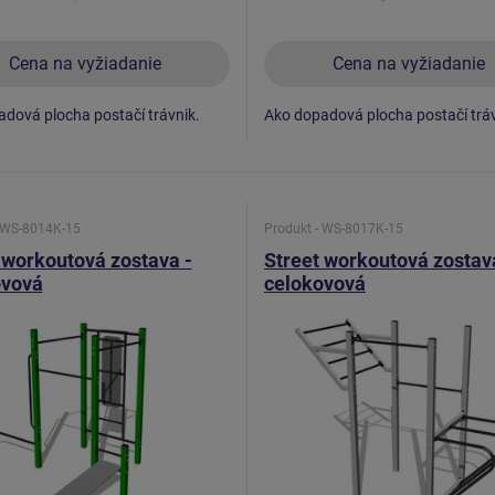
Cena na vyžiadanie
Cena na vyžiadanie
dová plocha postačí trávnik.
Ako dopadová plocha postačí tráv
- WS-8014K-15
Produkt - WS-8017K-15
 workoutová zostava -
Street workoutová zostav
ovová
celokovová