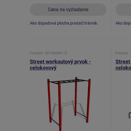
Cena na vyžiadanie
Ako dopadová plocha postačí trávnik.
Ako dopa
Produkt - WP-8008K-15
Produkt 
Street workoutový prvok -
Street
celokovový
celok