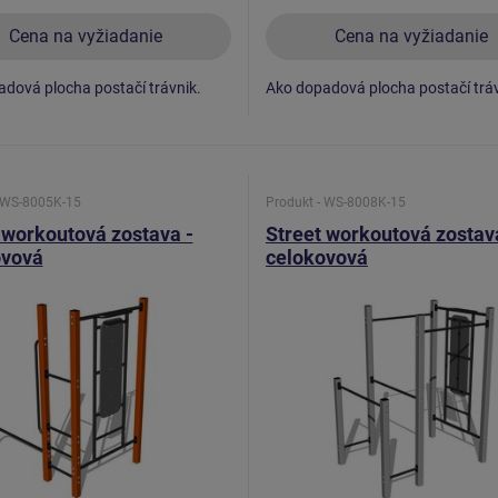
Cena na vyžiadanie
Cena na vyžiadanie
dová plocha postačí trávnik.
Ako dopadová plocha postačí tráv
- WS-8005K-15
Produkt - WS-8008K-15
 workoutová zostava -
Street workoutová zostav
ovová
celokovová