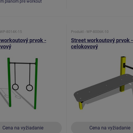
ým plánom pre workout
- WP-8014K-15
Produkt - WP-8006K-10
 workoutový prvok -
Street workoutový prvok -
ovový
celokovový
Cena na vyžiadanie
Cena na vyžiadanie