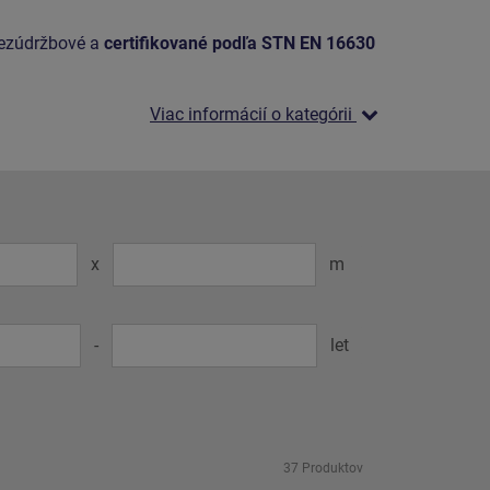
bezúdržbové a
certifikované podľa STN EN 16630
Viac informácií o kategórii
x
m
-
let