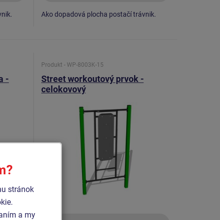
nik.
Ako dopadová plocha postačí trávnik.
Produkt - WP-8003K-15
a -
Street workoutový prvok -
celokovový
ím?
hu stránok
kie.
vaním a my