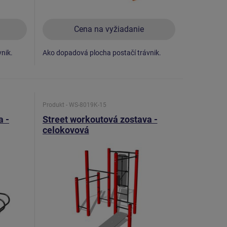
Cena na vyžiadanie
nik.
Ako dopadová plocha postačí trávnik.
Produkt - WS-8019K-15
a -
Street workoutová zostava -
celokovová