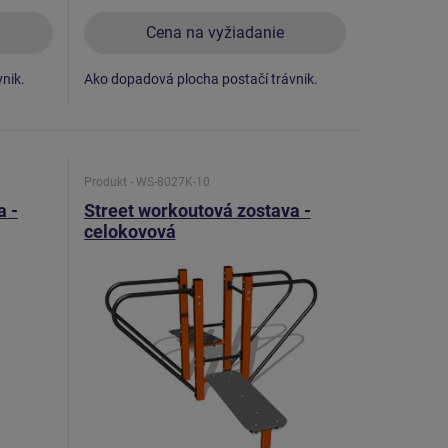
Cena na vyžiadanie
nik.
Ako dopadová plocha postačí trávnik.
Produkt - WS-8027K-10
a -
Street workoutová zostava -
celokovová