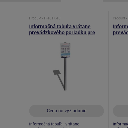
Produkt - IT-101K-10
Produkt -
Informačná tabuľa vrátane
Inform
prevádzkového poriadku pre
prevá
WS a FP IT101K
pláno
Cena na vyžiadanie
Informačná tabuľa - vrátane
Informač