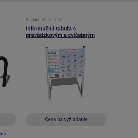
Produkt - IW-100K-10
Informačná tabuľa s
prevádzkovým a cvičebným
plánom pre workout IW100K
Cena na vyžiadanie
nik.