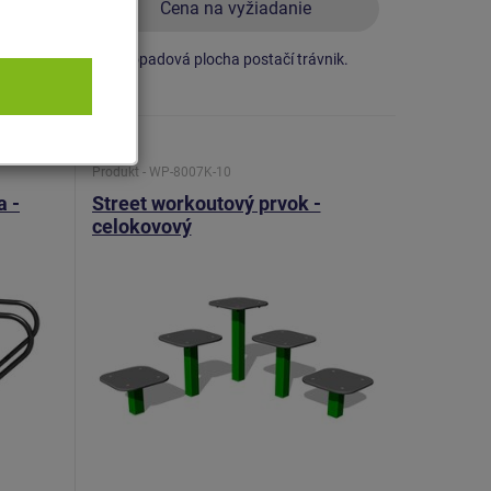
Cena na vyžiadanie
nik.
Ako dopadová plocha postačí trávnik.
Produkt - WP-8007K-10
a -
Street workoutový prvok -
celokovový