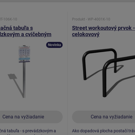
 IT-106K-10
Produkt - WP-4001K-10
ačná tabuľa s
Street workoutový prvok -
dzkovým a cvičebným
celokovový
m pre workout
Novinka
Cena na vyžiadanie
Cena na vyžiadanie
ná tabuľa - s prevádzkovým a
Ako dopadová plocha postačí tráv