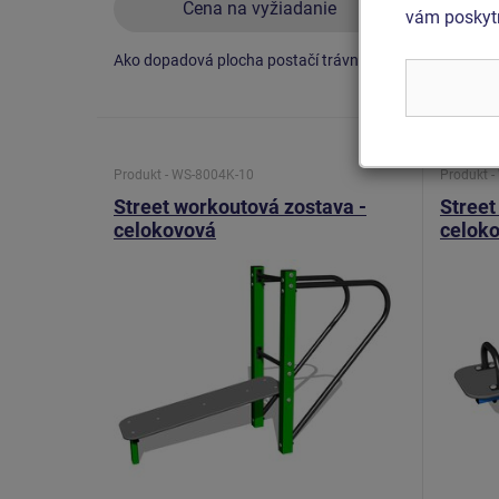
Cena na vyžiadanie
vám poskytn
Ako dopadová plocha postačí trávnik.
Ako dopa
Produkt - WS-8004K-10
Produkt 
Street workoutová zostava -
Street
celokovová
celok