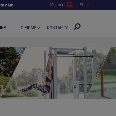
Môj účet
SK
šte nám
NKY
O FIRME
KONTAKTY