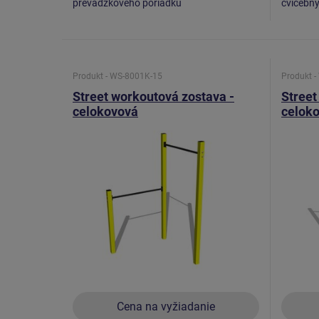
prevádzkového poriadku
cvičebn
Produkt - WS-8001K-15
Produkt 
Street workoutová zostava -
Street
celokovová
celok
Cena na vyžiadanie