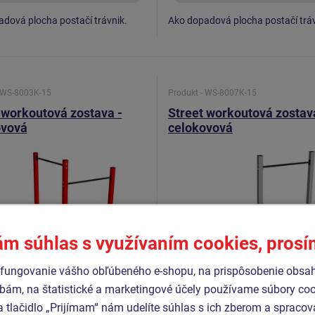
dová plocha postačí trávnik.
Ako dopadová plocha postačí tráv
- WS-8003K-15
Produkt - WS-8007K-15
 workoutová zostava -
Street workoutová zostav
ovová
celokovová
ám súhlas s využívaním cookies, pros
fungovanie vášho obľúbeného e-shopu, na prispôsobenie obsa
bám, na štatistické a marketingové účely používame súbory coo
a tlačidlo „Prijímam“ nám udelíte súhlas s ich zberom a spraco