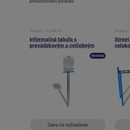
prevádzkového poriadku
Produkt - IT-106K-10
Produkt 
Informačná tabuľa s
Street
prevádzkovým a cvičebným
celok
plánom pre workout
Novinka
Cena na vyžiadanie