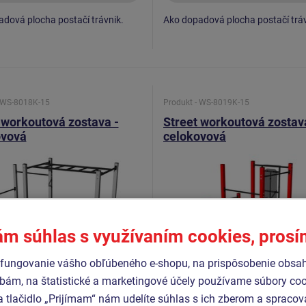
dová plocha postačí trávnik.
Ako dopadová plocha postačí tráv
- WS-8018K-15
Produkt - WS-8019K-15
 workoutová zostava -
Street workoutová zostav
ovová
celokovová
ám súhlas s využívaním cookies, pros
fungovanie vášho obľúbeného e-shopu, na prispôsobenie obsa
bám, na štatistické a marketingové účely používame súbory coo
a tlačidlo „Prijímam“ nám udelíte súhlas s ich zberom a spraco