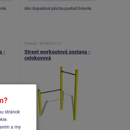
nik.
Ako dopadová plocha postačí trávnik.
Produkt - WS-8001K-15
a -
Street workoutová zostava -
celokovová
ím?
hu stránok
kie.
vaním a my