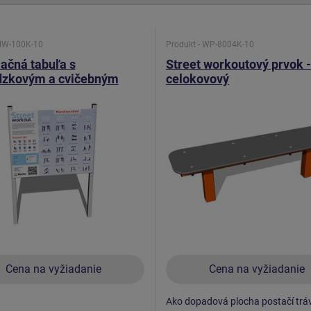
 IW-100K-10
Produkt - WP-8004K-10
ačná tabuľa s
Street workoutový prvok -
dzkovým a cvičebným
celokovový
m pre workout IW100K
Cena na vyžiadanie
Cena na vyžiadanie
Ako dopadová plocha postačí tráv