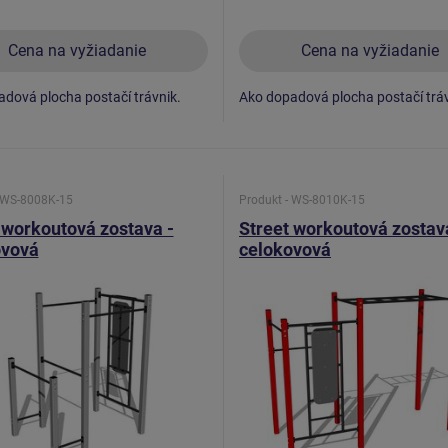
Cena na vyžiadanie
Cena na vyžiadanie
dová plocha postačí trávnik.
Ako dopadová plocha postačí tráv
- WS-8008K-15
Produkt - WS-8010K-15
 workoutová zostava -
Street workoutová zostav
ovová
celokovová