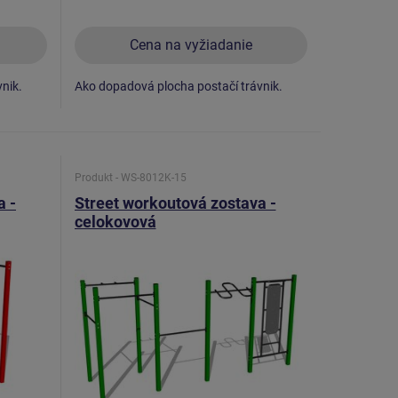
Cena na vyžiadanie
nik.
Ako dopadová plocha postačí trávnik.
Produkt - WS-8012K-15
a -
Street workoutová zostava -
celokovová