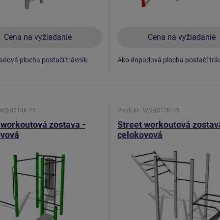
Cena na vyžiadanie
Cena na vyžiadanie
dová plocha postačí trávnik.
Ako dopadová plocha postačí tráv
- WS-8014K-15
Produkt - WS-8017K-15
 workoutová zostava -
Street workoutová zostav
ovová
celokovová