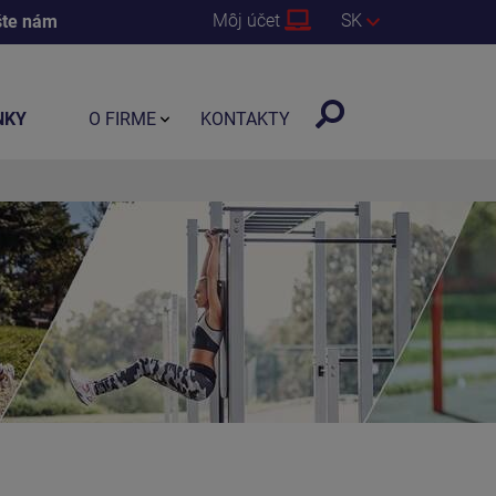
Môj účet
SK
šte nám
NKY
O FIRME
KONTAKTY