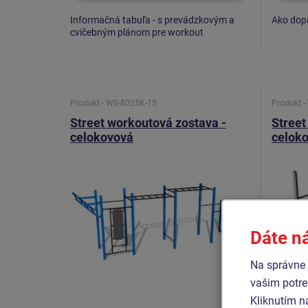
Informačná tabuľa - s prevádzkovým a
Ako dopa
cvičebným plánom pre workout
Produkt - WS-8025K-15
Produkt 
Street workoutová zostava -
Street
celokovová
celok
Dáte n
Na správne 
vašim potre
Kliknutím n