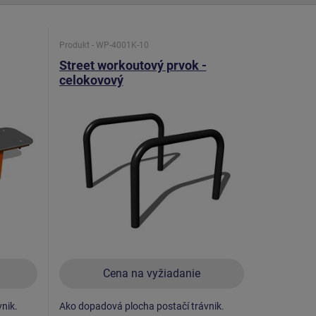
Produkt - WP-4001K-10
Street workoutový prvok -
celokovový
Cena na vyžiadanie
nik.
Ako dopadová plocha postačí trávnik.