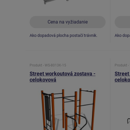
Cena na vyžiadanie
Ako dopadová plocha postačí trávnik.
Ako dopa
Produkt - WS-8013K-15
Produkt 
Street workoutová zostava -
Street
celokovová
celok