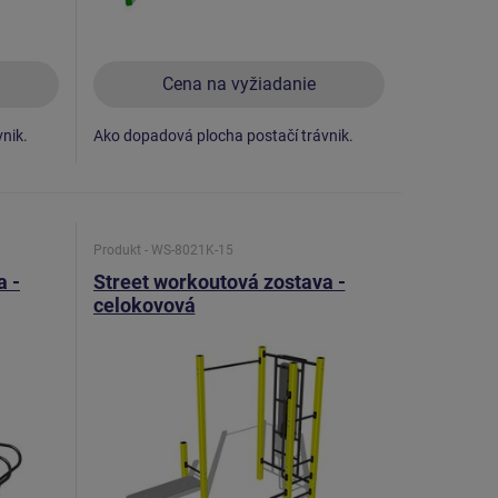
Cena na vyžiadanie
nik.
Ako dopadová plocha postačí trávnik.
Produkt - WS-8021K-15
a -
Street workoutová zostava -
celokovová