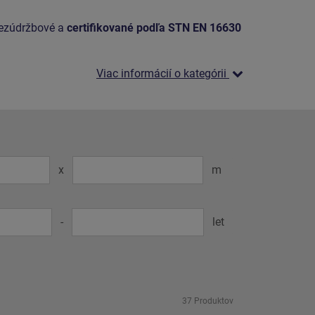
bezúdržbové a
certifikované podľa STN EN 16630
Viac informácií o kategórii
x
m
-
let