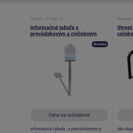
Produkt - IT-106K-10
Produkt 
Informačná tabuľa s
Street
prevádzkovým a cvičebným
celok
plánom pre workout
Novinka
Cena na vyžiadanie
Informačná tabuľa - s prevádzkovým a
Ako dopa