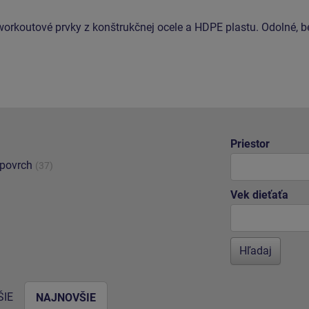
workoutové prvky z konštrukčnej ocele a HDPE plastu. Odolné, 
Priestor
 povrch
(37)
Vek dieťaťa
IE
NAJNOVŠIE