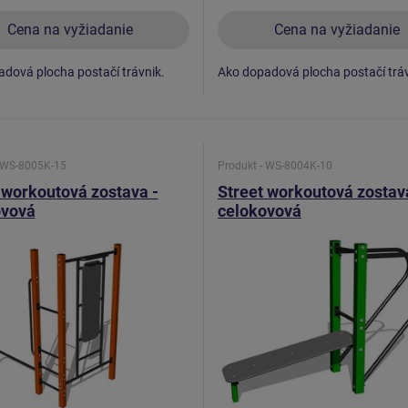
Cena na vyžiadanie
Cena na vyžiadanie
dová plocha postačí trávnik.
Ako dopadová plocha postačí tráv
- WS-8005K-15
Produkt - WS-8004K-10
 workoutová zostava -
Street workoutová zostav
ovová
celokovová