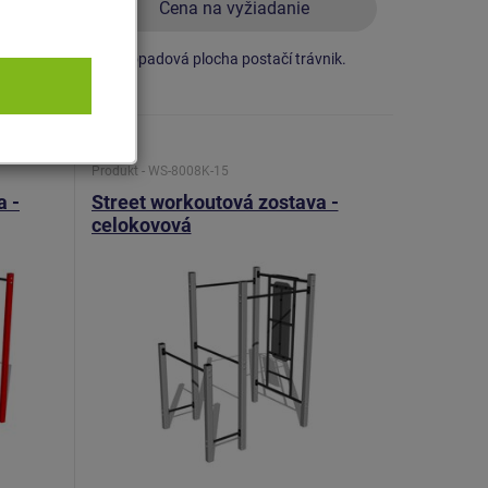
Cena na vyžiadanie
nik.
Ako dopadová plocha postačí trávnik.
Produkt - WS-8008K-15
a -
Street workoutová zostava -
celokovová