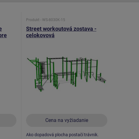
Produkt - WS-8030K-15
e
Street workoutová zostava -
pre
celokovová
Cena na vyžiadanie
Ako dopadová plocha postačí trávnik.