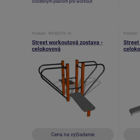
cvičebným plánom pre workout
Produkt - WS-8027K-10
Produkt 
Street workoutová zostava -
Street
celokovová
celok
Cena na vyžiadanie