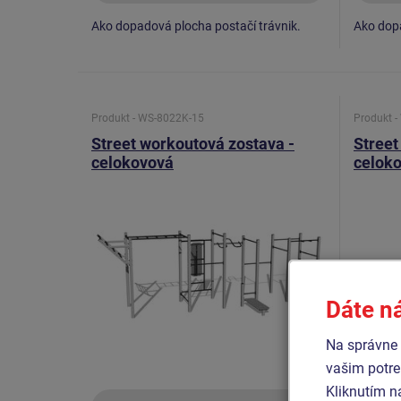
Ako dopadová plocha postačí trávnik.
Ako dopa
Produkt - WS-8022K-15
Produkt 
Street workoutová zostava -
Street
celokovová
celok
Dáte n
Na správne 
vašim potre
Kliknutím n