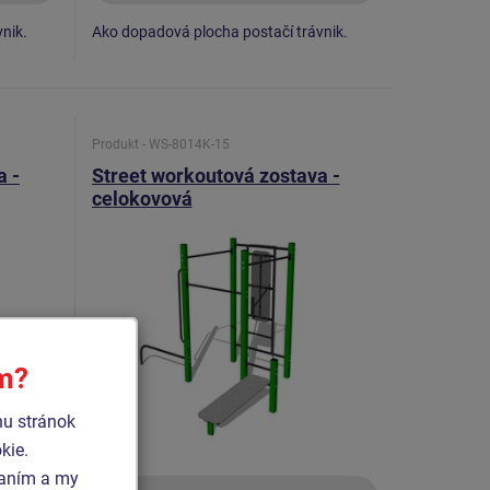
nik.
Ako dopadová plocha postačí trávnik.
Produkt - WS-8014K-15
a -
Street workoutová zostava -
celokovová
ím?
hu stránok
kie.
vaním a my