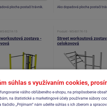
dová plocha postačí trávnik.
Ako dopadová plocha postačí tráv
- WS-8021K-15
Produkt - WS-8017K-15
 workoutová zostava -
Street workoutová zostav
ovová
celokovová
ám súhlas s využívaním cookies, pros
fungovanie vášho obľúbeného e-shopu, na prispôsobenie obsa
bám, na štatistické a marketingové účely používame súbory coo
a tlačidlo „Prijímam“ nám udelíte súhlas s ich zberom a spraco