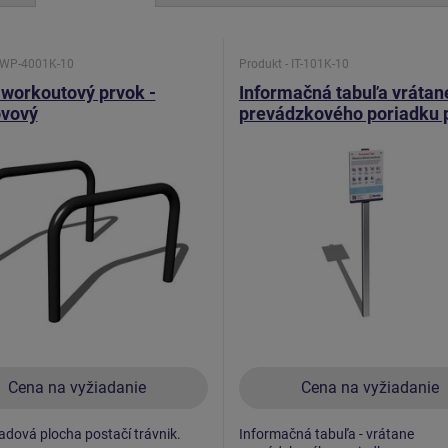
- WP-4001K-10
Produkt - IT-101K-10
 workoutový prvok -
Informačná tabuľa vrátan
ovový
prevádzkového poriadku 
WS a FP IT101K
Cena na vyžiadanie
Cena na vyžiadanie
dová plocha postačí trávnik.
Informačná tabuľa - vrátane