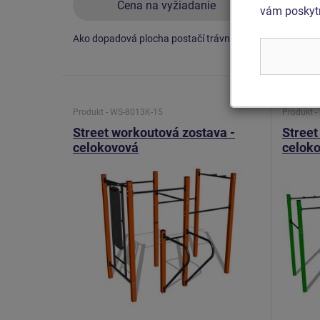
Cena na vyžiadanie
vám poskytn
Ako dopadová plocha postačí trávnik.
Ako dopa
Produkt - WS-8013K-15
Produkt 
Street workoutová zostava -
Street
celokovová
celok