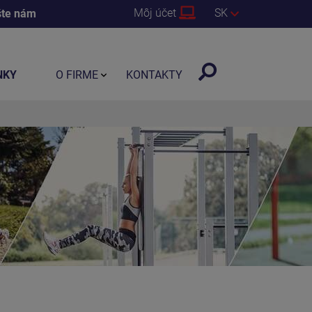
Môj účet
SK
šte nám
NKY
O FIRME
KONTAKTY