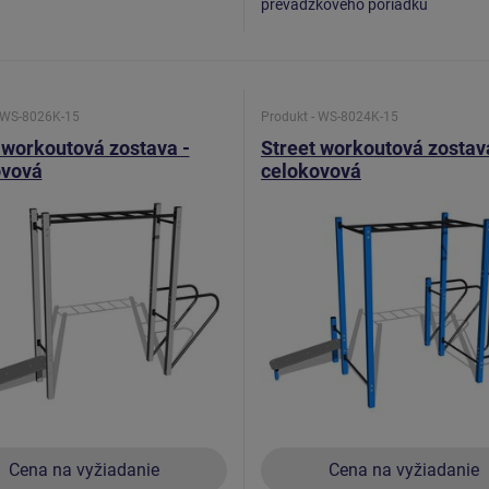
prevádzkového poriadku
- WS-8026K-15
Produkt - WS-8024K-15
 workoutová zostava -
Street workoutová zostav
ovová
celokovová
Cena na vyžiadanie
Cena na vyžiadanie