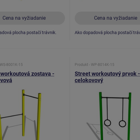
Cena na vyžiadanie
Cena na vyžiadanie
dová plocha postačí trávnik.
Ako dopadová plocha postačí tráv
- WS-8001K-15
Produkt - WP-8014K-15
 workoutová zostava -
Street workoutový prvok -
ovová
celokovový