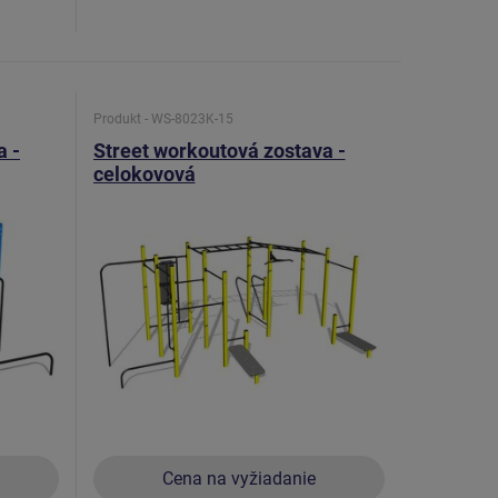
Produkt - WS-8023K-15
a -
Street workoutová zostava -
celokovová
Cena na vyžiadanie