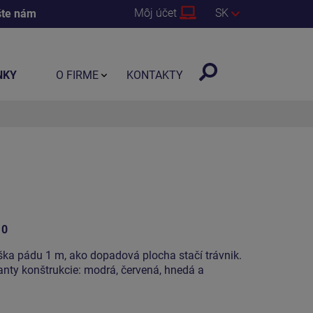
Môj účet
SK
šte nám
NKY
O FIRME
KONTAKTY
10
ýška pádu 1 m, ako dopadová plocha stačí trávnik.
ianty konštrukcie: modrá, červená, hnedá a