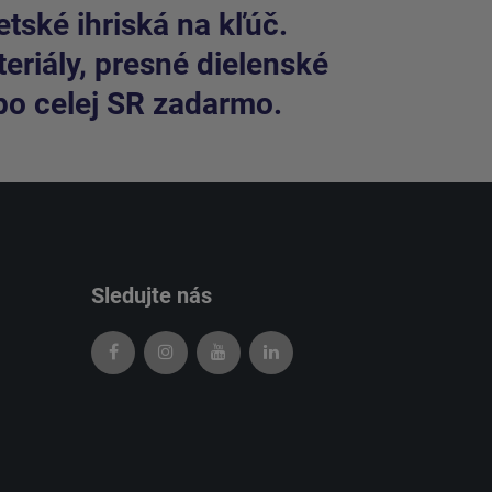
tské ihriská na kľúč.
riály, presné dielenské
po celej SR zadarmo.
Sledujte nás