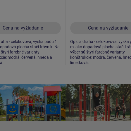
Cena na vyžiadanie
Cena na vyžiadanie
ráha - celokovová, výška pádu 1
Opičia dráha - celokovová, výška
opadová plocha stačí trávnik. Na
m, ako dopadová plocha stačí trá
 štyri farebné varianty
výber sú štyri farebné varianty
cie: modrá, červená, hnedá a
konštrukcie: modrá, červená, hne
á.
limetková.