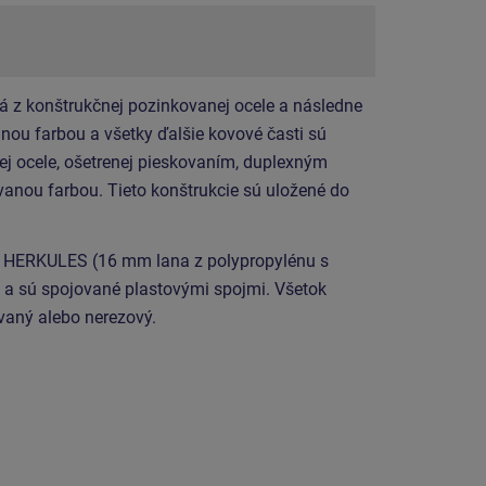
á z konštrukčnej pozinkovanej ocele a následne
ou farbou a všetky ďalšie kovové časti sú
ej ocele, ošetrenej pieskovaním, duplexným
anou farbou. Tieto konštrukcie sú uložené do
u HERKULES (16 mm lana z polypropylénu s
a sú spojované plastovými spojmi. Všetok
vaný alebo nerezový.