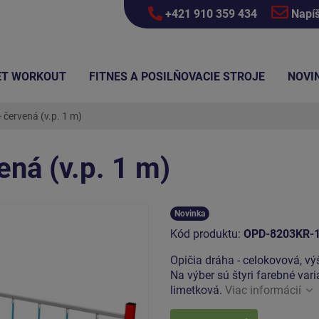
+421 910 359 434
Napí
ET WORKOUT
FITNES A POSILŇOVACIE STROJE
NOVI
 červená (v.p. 1 m)
ená (v.p. 1 m)
Novinka
Kód produktu:
OPD-8203KR-
Opičia dráha - celokovová, v
Na výber sú štyri farebné var
limetková.
Viac informácií