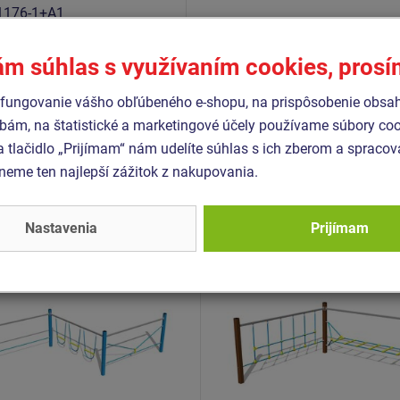
1176-1+A1
1176-11
ám súhlas s využívaním cookies, pros
fungovanie vášho obľúbeného e-shopu, na prispôsobenie obsa
bám, na štatistické a marketingové účely používame súbory coo
Podobný
tovar
a tlačidlo „Prijímam“ nám udelíte súhlas s ich zberom a spraco
eme ten najlepší zážitok z nakupovania.
- OPD-8303K-10
Produkt - OPD-8201K-10
 dráha - celokovová (v.p.
Opičia dráha - celokovová 
Nastavenia
Prijímam
1 m)
Novinka