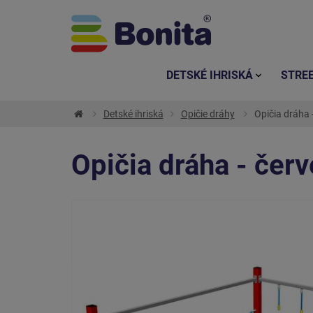
DETSKÉ IHRISKÁ
STRE
Detské ihriská
Opičie dráhy
Opičia dráha -
Opičia dráha - červ