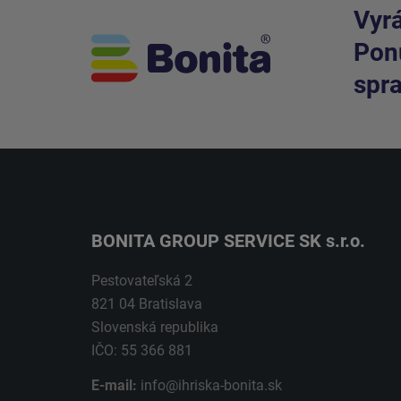
Vyrá
Ponú
spra
BONITA GROUP SERVICE SK s.r.o.
Pestovateľská 2
821 04 Bratislava
Slovenská republika
IČO: 55 366 881
E-mail:
info@ihriska-bonita.sk