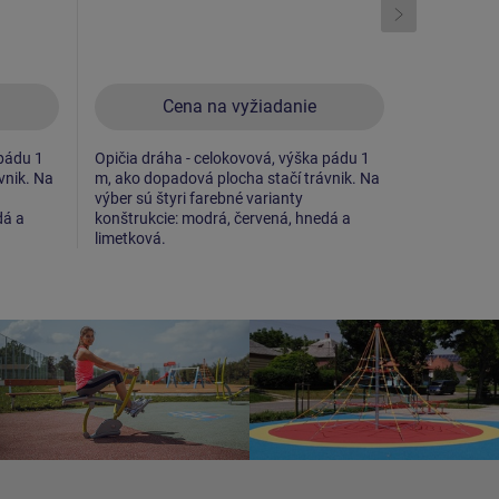
Cena na vyžiadanie
C
 pádu 1
Opičia dráha - celokovová, výška pádu 1
Opičia dráh
vnik. Na
m, ako dopadová plocha stačí trávnik. Na
m, ako dopa
výber sú štyri farebné varianty
výber sú št
dá a
konštrukcie: modrá, červená, hnedá a
konštrukcie
limetková.
limetková.