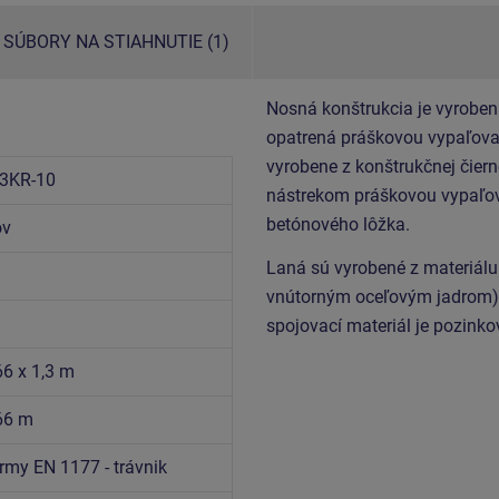
SÚBORY NA STIAHNUTIE (1)
Nosná konštrukcia je vyroben
opatrená práškovou vypaľovan
vyrobene z konštrukčnej čiern
3KR-10
nástrekom práškovou vypaľov
betónového lôžka.
ov
Laná sú vyrobené z materiál
vnútorným oceľovým jadrom) 
spojovací materiál je pozinko
66 x 1,3 m
,66 m
rmy EN 1177 - trávnik