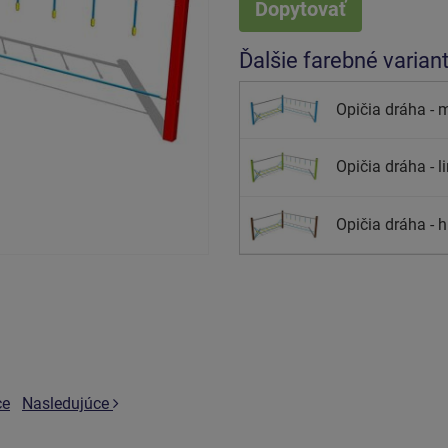
Dopytovať
Ďalšie farebné varian
Opičia dráha - 
Opičia dráha - l
Opičia dráha - h
ce
Nasledujúce