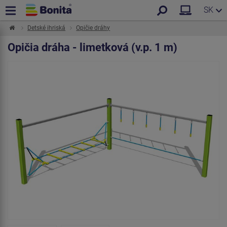
SK
Detské ihriská
Opičie dráhy
Opičia dráha - limetková (v.p. 1 m)