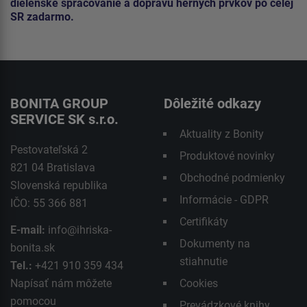
dielenské spracovanie a dopravu herných prvkov po celej
SR zadarmo.
BONITA GROUP
Dôležité odkazy
SERVICE SK s.r.o.
Aktuality z Bonity
Pestovateľská 2
Produktové novinky
821 04 Bratislava
Obchodné podmienky
Slovenská republika
Informácie - GDPR
IČO: 55 366 881
Certifikáty
E-mail:
info@ihriska-
Dokumenty na
bonita.sk
stiahnutie
Tel.:
+421 910 359 434
Napísať nám môžete
Cookies
pomocou
Prevádzkové knihy