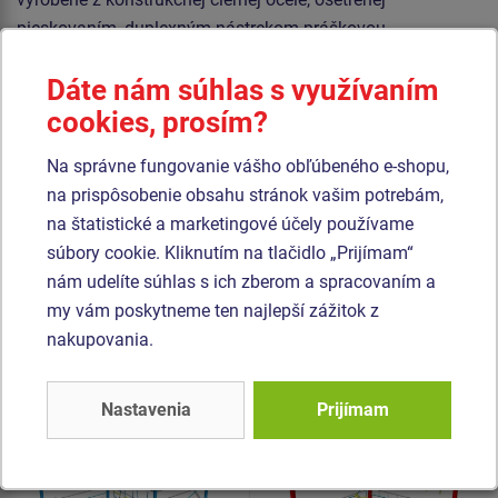
pieskovaním, duplexným nástrekom práškovou
vypaľovanou farbou. Tieto konštrukcie sú uložené do
Dáte nám súhlas s využívaním
betónového lôžka.
cookies, prosím?
Laná sú vyrobené z materiálu HERKULES (16 mm lana z
polypropylénu s vnútorným oceľovým jadrom) a sú
Na správne fungovanie vášho obľúbeného e-shopu,
spojované plastovými spojmi. Všetok spojovací materiál je
na prispôsobenie obsahu stránok vašim potrebám,
pozinkovaný alebo nerezový.
na štatistické a marketingové účely používame
súbory cookie. Kliknutím na tlačidlo „Prijímam“
nám udelíte súhlas s ich zberom a spracovaním a
Podobný
tovar
my vám poskytneme ten najlepší zážitok z
nakupovania.
Produkt - OPD-8303K-10
Produkt - OPD-8203K-10
Opičia dráha -
Opičia dráha -
celokovová (v.p. 1 m)
celokovová (v.p. 1 m)
Nastavenia
Prijímam
Novinka
Novinka