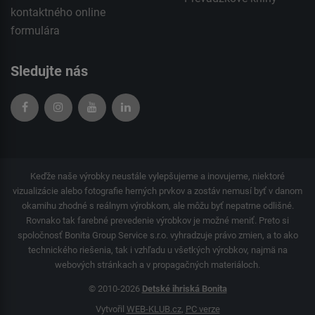
kontaktného
online
formulára
Sledujte nás
Keďže naše výrobky neustále vylepšujeme a inovujeme, niektoré
vizualizácie alebo fotografie herných prvkov a zostáv nemusí byť v danom
okamihu zhodné s reálnym výrobkom, ale môžu byť nepatrne odlišné.
Rovnako tak farebné prevedenie výrobkov je možné meniť. Preto si
spoločnosť Bonita Group Service s.r.o. vyhradzuje právo zmien, a to ako
technického riešenia, tak i vzhľadu u všetkých výrobkov, najmä na
webových stránkach a v propagačných materiáloch.
© 2010-2026
Detské ihriská Bonita
Vytvořil
WEB-KLUB.cz
,
PC verze