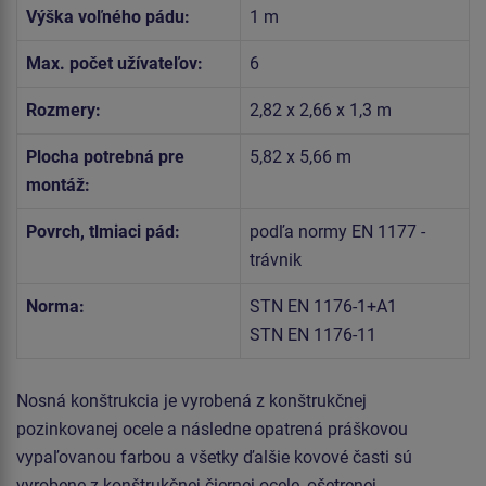
Výška voľného pádu:
1 m
Max. počet užívateľov:
6
Rozmery:
2,82 x 2,66 x 1,3 m
Plocha potrebná pre
5,82 x 5,66 m
montáž:
Povrch, tlmiaci pád:
podľa normy EN 1177 -
trávnik
Norma:
STN EN 1176-1+A1
STN EN 1176-11
Nosná konštrukcia je vyrobená z konštrukčnej
pozinkovanej ocele a následne opatrená práškovou
vypaľovanou farbou a všetky ďalšie kovové časti sú
vyrobene z konštrukčnej čiernej ocele, ošetrenej