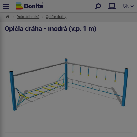
SK
Detské ihriská
Opičie dráhy
Opičia dráha - modrá (v.p. 1 m)