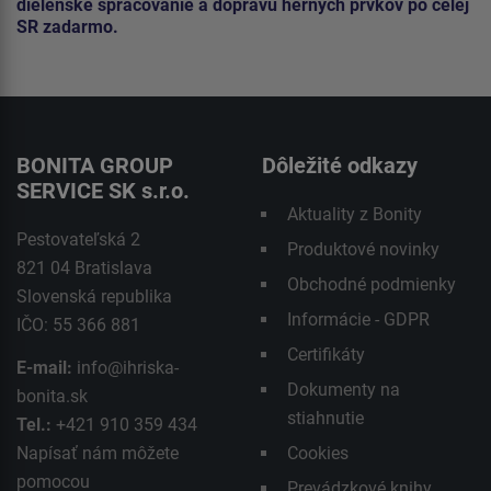
dielenské spracovanie a dopravu herných prvkov po celej
SR zadarmo.
BONITA GROUP
Dôležité odkazy
SERVICE SK s.r.o.
Aktuality z Bonity
Pestovateľská 2
Produktové novinky
821 04 Bratislava
Obchodné podmienky
Slovenská republika
Informácie - GDPR
IČO: 55 366 881
Certifikáty
E-mail:
info@ihriska-
Dokumenty na
bonita.sk
stiahnutie
Tel.:
+421 910 359 434
Napísať nám môžete
Cookies
pomocou
Prevádzkové knihy