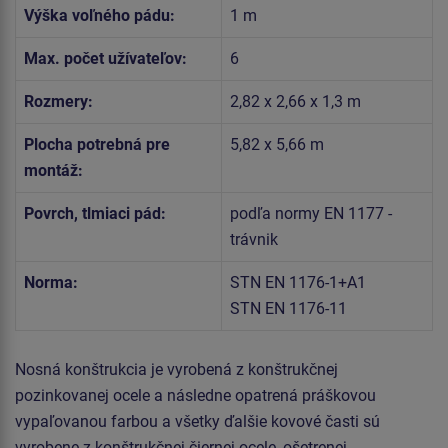
Výška voľného pádu:
1 m
Max. počet užívateľov:
6
Rozmery:
2,82 x 2,66 x 1,3 m
Plocha potrebná pre
5,82 x 5,66 m
montáž:
Povrch, tlmiaci pád:
podľa normy EN 1177 -
trávnik
Norma:
STN EN 1176-1+A1
STN EN 1176-11
Nosná konštrukcia je vyrobená z konštrukčnej
pozinkovanej ocele a následne opatrená práškovou
vypaľovanou farbou a všetky ďalšie kovové časti sú
vyrobene z konštrukčnej čiernej ocele, ošetrenej