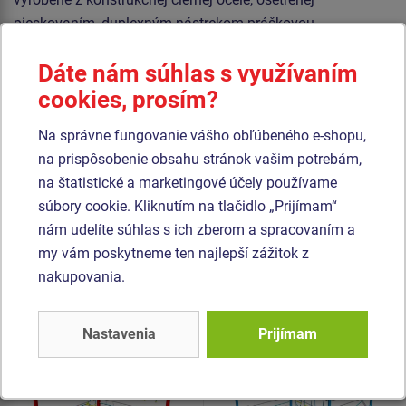
pieskovaním, duplexným nástrekom práškovou
vypaľovanou farbou. Tieto konštrukcie sú uložené do
Dáte nám súhlas s využívaním
betónového lôžka.
cookies, prosím?
Laná sú vyrobené z materiálu HERKULES (16 mm lana z
polypropylénu s vnútorným oceľovým jadrom) a sú
Na správne fungovanie vášho obľúbeného e-shopu,
spojované plastovými spojmi. Všetok spojovací materiál je
na prispôsobenie obsahu stránok vašim potrebám,
pozinkovaný alebo nerezový.
na štatistické a marketingové účely používame
súbory cookie. Kliknutím na tlačidlo „Prijímam“
nám udelíte súhlas s ich zberom a spracovaním a
Podobný
tovar
my vám poskytneme ten najlepší zážitok z
nakupovania.
Produkt - OPD-8203K-10
Produkt - OPD-8303K-10
Opičia dráha -
Opičia dráha -
celokovová (v.p. 1 m)
celokovová (v.p. 1 m)
Nastavenia
Prijímam
Novinka
Novinka