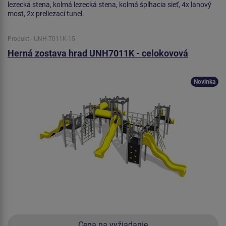
lezecká stena, kolmá lezecká stena, kolmá šplhacia sieť, 4x lanový
most, 2x preliezací tunel.
Produkt - UNH-7011K-15
Herná zostava hrad UNH7011K - celokovová
Novinka
Cena na vyžiadanie