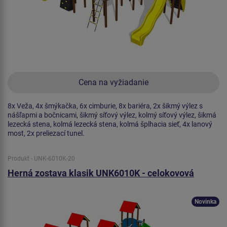
Cena na vyžiadanie
8x Veža, 4x šmýkačka, 6x cimburie, 8x bariéra, 2x šikmý výlez s
nášľapmi a bočnicami, šikmý síťový výlez, kolmý síťový výlez, šikmá
lezecká stena, kolmá lezecká stena, kolmá šplhacia sieť, 4x lanový
most, 2x preliezací tunel.
Produkt - UNK-6010K-20
Herná zostava klasik UNK6010K - celokovová
Novinka