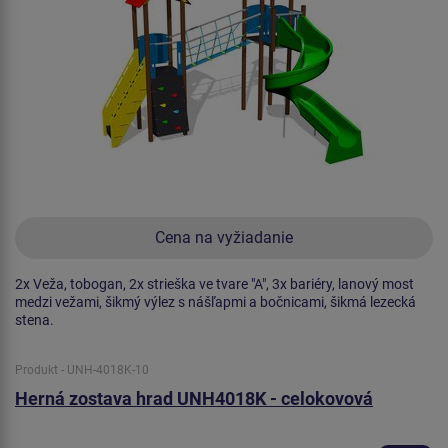
Cena na vyžiadanie
2x Veža, tobogan, 2x strieška ve tvare "A", 3x bariéry, lanový most
medzi vežami, šikmý výlez s nášľapmi a bočnicami, šikmá lezecká
stena.
Produkt - UNH-4018K-10
Herná zostava hrad UNH4018K - celokovová