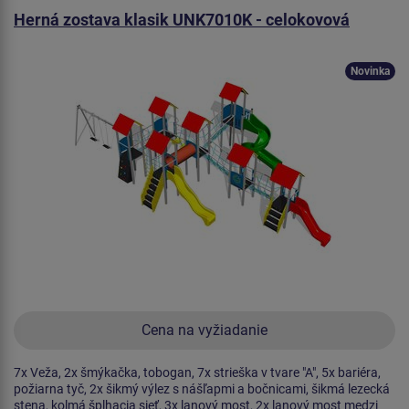
Herná zostava klasik UNK7010K - celokovová
Novinka
Cena na vyžiadanie
7x Veža, 2x šmýkačka, tobogan, 7x strieška v tvare "A", 5x bariéra,
požiarna tyč, 2x šikmý výlez s nášľapmi a bočnicami, šikmá lezecká
stena, kolmá šplhacia sieť, 3x lanový most, 2x lanový most medzi