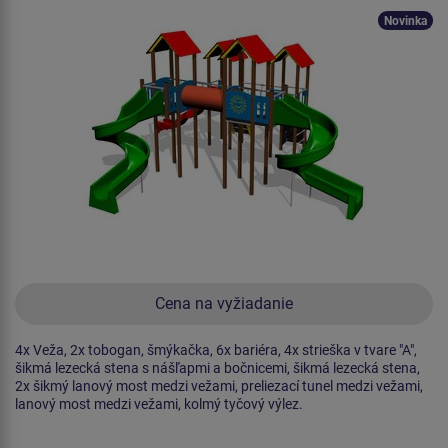
Novinka
Cena na vyžiadanie
4x Veža, 2x tobogan, šmýkačka, 6x bariéra, 4x strieška v tvare "A",
šikmá lezecká stena s nášľapmi a bočnicemi, šikmá lezecká stena,
2x šikmý lanový most medzi vežami, preliezací tunel medzi vežami,
lanový most medzi vežami, kolmý tyčový výlez.