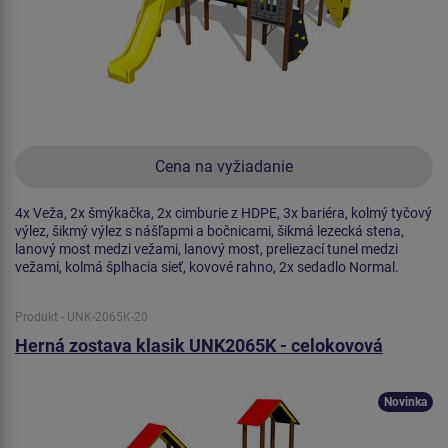
Cena na vyžiadanie
4x Veža, 2x šmýkačka, 2x cimburie z HDPE, 3x bariéra, kolmý tyčový
výlez, šikmý výlez s nášľapmi a bočnicami, šikmá lezecká stena,
lanový most medzi vežami, lanový most, preliezací tunel medzi
vežami, kolmá šplhacia sieť, kovové rahno, 2x sedadlo Normal.
Produkt - UNK-2065K-20
Herná zostava klasik UNK2065K - celokovová
Novinka