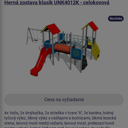
Herná zostava klasik UNK4012K - celokovová
Novinka
Cena na vyžiadanie
4x Veža, 2x šmýkačka, 2x strieška v tvare "A", 3x bariéra, kolmý
tyčový výlez, šikmý výlez s nášľapmi a bočnicami, šikmá lezecká
stena, lanový most medzi vežami, lanový most, preliezací tunel