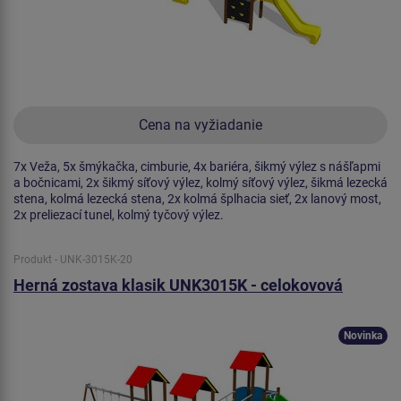
Cena na vyžiadanie
7x Veža, 5x šmýkačka, cimburie, 4x bariéra, šikmý výlez s nášľapmi
a bočnicami, 2x šikmý síťový výlez, kolmý síťový výlez, šikmá lezecká
stena, kolmá lezecká stena, 2x kolmá šplhacia sieť, 2x lanový most,
2x preliezací tunel, kolmý tyčový výlez.
Produkt - UNK-3015K-20
Herná zostava klasik UNK3015K - celokovová
Novinka