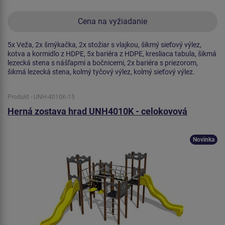
Cena na vyžiadanie
5x Veža, 2x šmýkačka, 2x stožiar s vlajkou, šikmý sieťový výlez,
kotva a kormidlo z HDPE, 5x bariéra z HDPE, kresliaca tabula, šikmá
lezecká stena s nášľapmi a bočnicemi, 2x bariéra s priezorom,
šikmá lezecká stena, kolmý tyčový výlez, kolmý sieťový výlez.
Produkt - UNH-4010K-15
Herná zostava hrad UNH4010K - celokovová
Novinka