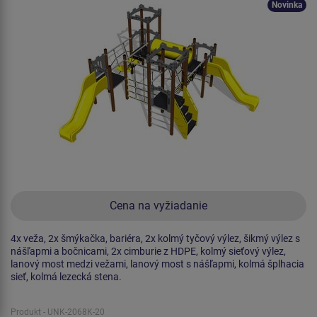
Novinka
Cena na vyžiadanie
4x veža, 2x šmýkačka, bariéra, 2x kolmý tyčový výlez, šikmý výlez s
nášľapmi a bočnicami, 2x cimburie z HDPE, kolmý sieťový výlez,
lanový most medzi vežami, lanový most s nášľapmi, kolmá šplhacia
sieť, kolmá lezecká stena.
Produkt - UNK-2068K-20