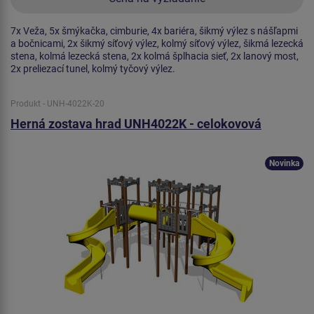
7x Veža, 5x šmýkačka, cimburie, 4x bariéra, šikmý výlez s nášľapmi
a bočnicami, 2x šikmý síťový výlez, kolmý síťový výlez, šikmá lezecká
stena, kolmá lezecká stena, 2x kolmá šplhacia sieť, 2x lanový most,
2x preliezací tunel, kolmý tyčový výlez.
Produkt - UNH-4022K-20
Herná zostava hrad UNH4022K - celokovová
Novinka