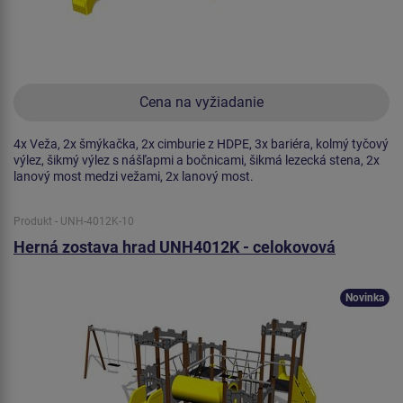
Cena na vyžiadanie
4x Veža, 2x šmýkačka, 2x cimburie z HDPE, 3x bariéra, kolmý tyčový
výlez, šikmý výlez s nášľapmi a bočnicami, šikmá lezecká stena, 2x
lanový most medzi vežami, 2x lanový most.
Produkt - UNH-4012K-10
Herná zostava hrad UNH4012K - celokovová
Novinka