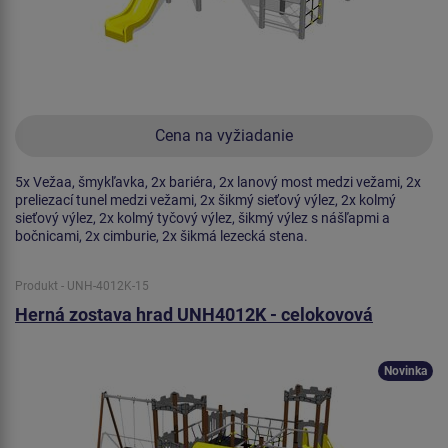
Cena na vyžiadanie
5x Vežaa, šmykľavka, 2x bariéra, 2x lanový most medzi vežami, 2x
preliezací tunel medzi vežami, 2x šikmý sieťový výlez, 2x kolmý
sieťový výlez, 2x kolmý tyčový výlez, šikmý výlez s nášľapmi a
bočnicami, 2x cimburie, 2x šikmá lezecká stena.
Produkt - UNH-4012K-15
Herná zostava hrad UNH4012K - celokovová
Novinka