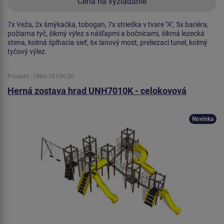
Cena na vyžiadanie
7x Veža, 2x šmýkačka, tobogan, 7x strieška v tvare "A", 5x bariéra,
požiarna tyč, šikmý výlez s nášľapmi a bočnicami, šikmá lezecká
stena, kolmá šplhacia sieť, 6x lanový most, preliezací tunel, kolmý
tyčový výlez.
Produkt - UNH-7010K-20
Herná zostava hrad UNH7010K - celokovová
Novinka