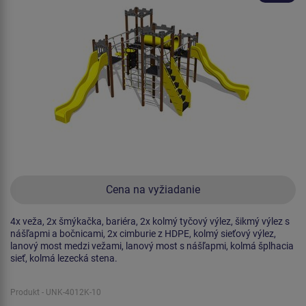
Cena na vyžiadanie
4x veža, 2x šmýkačka, bariéra, 2x kolmý tyčový výlez, šikmý výlez s
nášľapmi a bočnicami, 2x cimburie z HDPE, kolmý sieťový výlez,
lanový most medzi vežami, lanový most s nášľapmi, kolmá šplhacia
sieť, kolmá lezecká stena.
Produkt - UNK-4012K-10