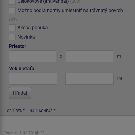
Celokovové (antivandal)
(200)
Možno podľa normy umiestniť na trávnatý povrch
(87)
Akčná ponuka
Novinka
Priestor
x
m
Vek dieťaťa
-
let
OBĽÚBENÉ
NAJLACNEJŠIE
Produkt - UNK-7010K-20