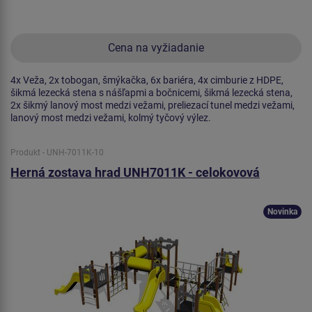
Cena na vyžiadanie
4x Veža, 2x tobogan, šmýkačka, 6x bariéra, 4x cimburie z HDPE,
šikmá lezecká stena s nášľapmi a bočnicemi, šikmá lezecká stena,
2x šikmý lanový most medzi vežami, preliezací tunel medzi vežami,
lanový most medzi vežami, kolmý tyčový výlez.
Produkt - UNH-7011K-10
Herná zostava hrad UNH7011K - celokovová
Novinka