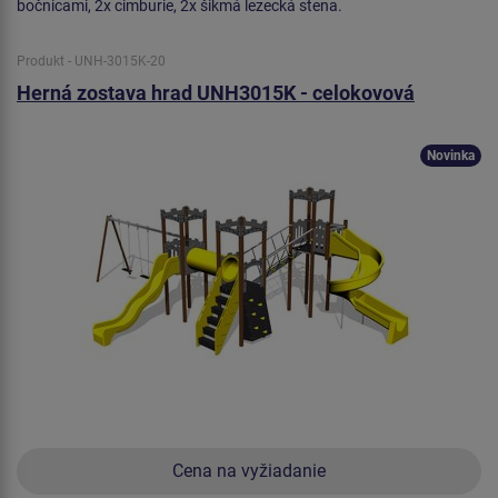
bočnicami, 2x cimburie, 2x šikmá lezecká stena.
Produkt - UNH-3015K-20
Herná zostava hrad UNH3015K - celokovová
Novinka
Cena na vyžiadanie