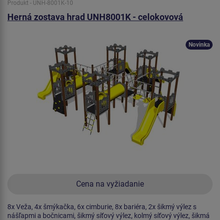
Produkt - UNH-8001K-10
Herná zostava hrad UNH8001K - celokovová
Novinka
Cena na vyžiadanie
8x Veža, 4x šmýkačka, 6x cimburie, 8x bariéra, 2x šikmý výlez s
nášľapmi a bočnicami, šikmý síťový výlez, kolmý síťový výlez, šikmá