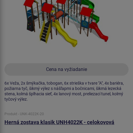
Cena na vyžiadanie
6x Veža, 2x šmýkačka, tobogan, 6x strieška v tvare "A", 4x bariéra,
požiarna tyč, šikmý výlez s nášľapmi a bočnicami, šikmá lezecká
stena, kolmá šplhacia sieť, 4x lanový most, preliezací tunel, kolmý
tyčový výlez.
Produkt - UNK-4022K-20
Herná zostava klasik UNH4022K - celokovová