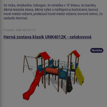
3x Veža, šmýkačka, tobogan, 3x strieška v "A" ihlanu, 6x bariéry,
šikmá lezecká stena, šikmý výlez s nášľapmi a bočnicami, lanový
most medzi vežami, preliezací tunel medzi vežami, kovové rahno, 2x
sedadlo Normal.
Produkt - UNK-4012K-15
Herná zostava klasik UNK4012K - celokovová
Novinka