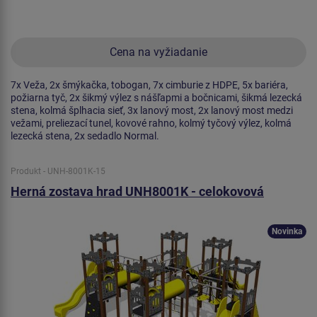
Cena na vyžiadanie
7x Veža, 2x šmýkačka, tobogan, 7x cimburie z HDPE, 5x bariéra,
požiarna tyč, 2x šikmý výlez s nášľapmi a bočnicami, šikmá lezecká
stena, kolmá šplhacia sieť, 3x lanový most, 2x lanový most medzi
vežami, preliezací tunel, kovové rahno, kolmý tyčový výlez, kolmá
lezecká stena, 2x sedadlo Normal.
Produkt - UNH-8001K-15
Herná zostava hrad UNH8001K - celokovová
Novinka