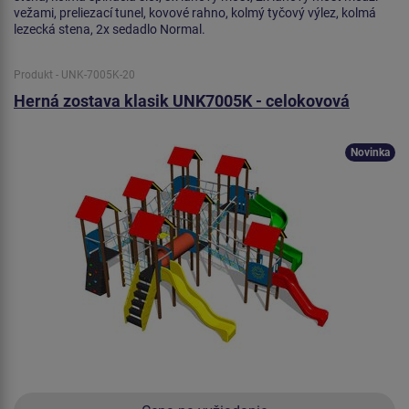
vežami, preliezací tunel, kovové rahno, kolmý tyčový výlez, kolmá
lezecká stena, 2x sedadlo Normal.
Produkt - UNK-7005K-20
Herná zostava klasik UNK7005K - celokovová
Novinka