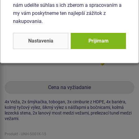
nám udelíte súhlas s ich zberom a spracovaním a
my vám poskytneme ten najlepší zážitok z
nakupovania.
Nastavenia
Prijímam
Cena na vyžiadanie
4x Veža, 2x šmýkačka, tobogan, 3x cimburie z HDPE, 4x bariéra,
kolmý tyčový výlez, šikmý výlez s nášľapmi a bočnicami, kolmá
lezecká stena, 2x lanový most medzi vežami, preliezací tunel medzi
vežami.
Produkt - UNH-5001K-15