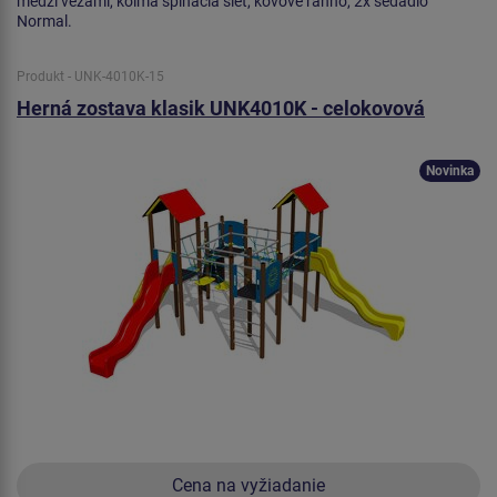
medzi vežami, kolmá šplhacia sieť, kovové rahno, 2x sedadlo
Normal.
Produkt - UNK-4010K-15
Herná zostava klasik UNK4010K - celokovová
Novinka
Cena na vyžiadanie