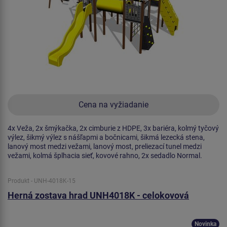
Cena na vyžiadanie
4x Veža, 2x šmýkačka, 2x cimburie z HDPE, 3x bariéra, kolmý tyčový
výlez, šikmý výlez s nášľapmi a bočnicami, šikmá lezecká stena,
lanový most medzi vežami, lanový most, preliezací tunel medzi
vežami, kolmá šplhacia sieť, kovové rahno, 2x sedadlo Normal.
Produkt - UNH-4018K-15
Herná zostava hrad UNH4018K - celokovová
Novinka