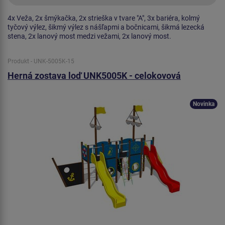
4x Veža, 2x šmýkačka, 2x strieška v tvare "A", 3x bariéra, kolmý
tyčový výlez, šikmý výlez s nášľapmi a bočnicami, šikmá lezecká
stena, 2x lanový most medzi vežami, 2x lanový most.
Produkt - UNK-5005K-15
Herná zostava loď UNK5005K - celokovová
Novinka