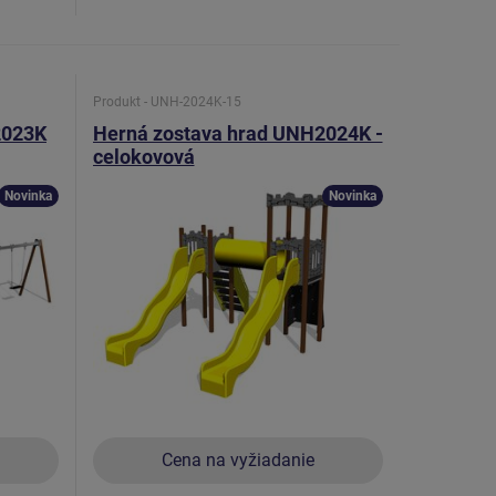
Produkt - UNH-2024K-15
2023K
Herná zostava hrad UNH2024K -
celokovová
Novinka
Novinka
Cena na vyžiadanie