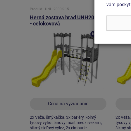
vám poskytn
Produkt - UNH-2009K-15
Produkt 
Herná zostava hrad UNH2009K
Herná
- celokovová
- celo
Novinka
Cena na vyžiadanie
2x Veža, šmýkačka, 3x bariéry, kolmý
2x Veža,
tyčový výlez, lanový most medzi vežami,
tyčový v
šikmý sieťový výlez, 2x cimburie.
šikmý si