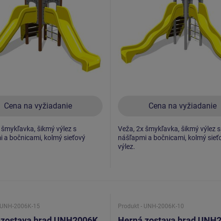
Cena na vyžiadanie
Cena na vyžiadanie
 šmykľavka, šikmý výlez s
Veža, 2x šmykľavka, šikmý výlez s
 a bočnicami, kolmý sieťový
nášľapmi a bočnicami, kolmý sieť
výlez.
- UNH-2006K-15
Produkt - UNH-2006K-10
 zostava hrad UNH2006K
Herná zostava hrad UNH