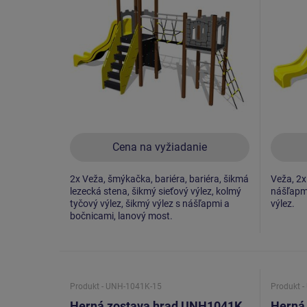
Cena na vyžiadanie
2x Veža, šmýkačka, bariéra, bariéra, šikmá
Veža, 2x
lezecká stena, šikmý sieťový výlez, kolmý
nášľapmi
tyčový výlez, šikmý výlez s nášľapmi a
výlez.
bočnicami, lanový most.
Produkt - UNH-1041K-15
Produkt 
Herná zostava hrad UNH1041K
Herná