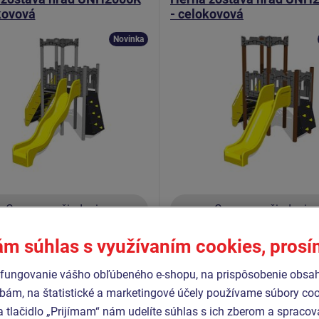
kovová
- celokovová
Novinka
Cena na vyžiadanie
Cena na vyžiadanie
ám súhlas s využívaním cookies, pros
 šmýkačka, cimburie, 3x bariéry,
2x Veža, šmýkačka, cimburie, 3x b
lez s nášľapmi a bočnicami,
šikmý výlez s nášľapmi a bočnica
zecká stena.
šikmá lezecká stena.
fungovanie vášho obľúbeného e-shopu, na prispôsobenie obsa
bám, na štatistické a marketingové účely používame súbory coo
a tlačidlo „Prijímam“ nám udelíte súhlas s ich zberom a spraco