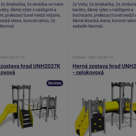
 2x šmýkačka, 2x strieška ve tvare
2x Veža, 2x šmýkačka, 2x cimburie
ariéry, šikmý výlez s nášľapmi a
bariéry, šikmý výlez s nášľapmi a
i, preliezací tunel medzi vežami,
bočnicami, preliezací tunel medzi 
zecká stena, kovové rahno, 2x
šikmá lezecká stena, kovové rahn
 Normal.
sedadlo Normal.
- UNH-2027K-10
Produkt - UNH-2028K-10
 zostava hrad UNH2027K
Herná zostava hrad UNH
kovová
- celokovová
Novinka