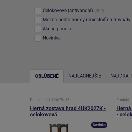
Celokovové (antivandal)
(200)
Možno podľa normy umiestniť na trávnatý
Akčná ponuka
Novinka
NAJLACNEJŠIE
NAJDRAH
OBĽÚBENÉ
Produkt - UNH-2027K-15
Produkt 
Herná zostava hrad 4UK2027K -
Herná
celokovová
- celo
Novinka