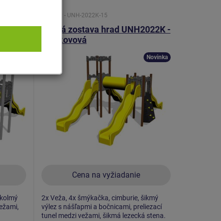
Produkt - UNH-2022K-15
2010K
Herná zostava hrad UNH2022K -
celokovová
Novinka
Novinka
Cena na vyžiadanie
 kolmý
2x Veža, 4x šmýkačka, cimburie, šikmý
ežami,
výlez s nášľapmi a bočnicami, preliezací
tunel medzi vežami, šikmá lezecká stena.