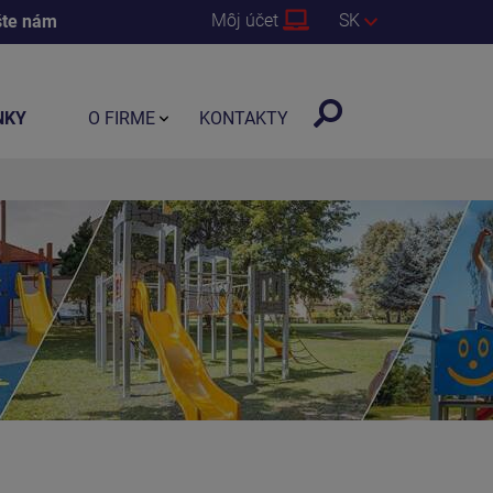
Môj účet
SK
šte nám
NKY
O FIRME
KONTAKTY