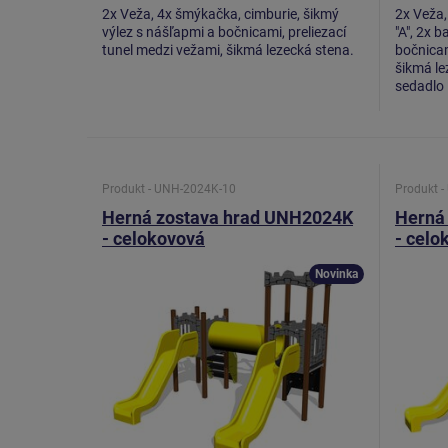
2x Veža, 4x šmýkačka, cimburie, šikmý
2x Veža,
výlez s nášľapmi a bočnicami, preliezací
"A", 2x b
tunel medzi vežami, šikmá lezecká stena.
bočnicam
šikmá le
sedadlo
Produkt - UNH-2024K-10
Produkt 
Herná zostava hrad UNH2024K
Herná
- celokovová
- celo
Novinka