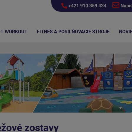
+421 910 359 434
Napí
ET WORKOUT
FITNES A POSILŇOVACIE STROJE
NOVI
ežové zostavy