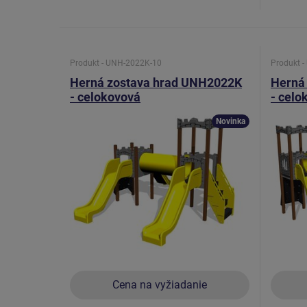
Produkt - UNH-2022K-10
Produkt 
Herná zostava hrad UNH2022K
Herná
- celokovová
- celo
Novinka
Cena na vyžiadanie