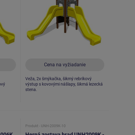
Cena na vyžiadanie
Veža, 2x šmýkačka, šikmý rebríkový
ový
výstup s kovovými nášlapy, šikmá lezecká
stena.
Produkt - UNH-2009K-10
2006K
Herná zostava hrad UNH2009K -