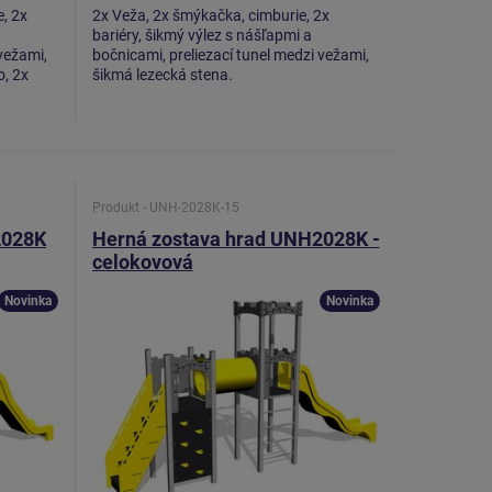
, 2x
2x Veža, 2x šmýkačka, cimburie, 2x
bariéry, šikmý výlez s nášľapmi a
vežami,
bočnicami, preliezací tunel medzi vežami,
o, 2x
šikmá lezecká stena.
Produkt - UNH-2028K-15
2028K
Herná zostava hrad UNH2028K -
celokovová
Novinka
Novinka