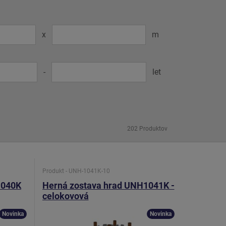
x
m
-
let
Produkt - UNH-1041K-10
1040K
Herná zostava hrad UNH1041K -
celokovová
Novinka
Novinka