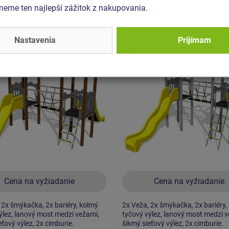
eme ten najlepší zážitok z nakupovania.
- UNH-2010K-10
Produkt - UNH-2010K-15
 zostava hrad UNH2010K
Herná zostava hrad UNH
Nastavenia
Prijímam
kovová
- celokovová
Novinka
Cena na vyžiadanie
Cena na vyžiadanie
 2x šmýkačka, 2x bariéry, kolmý
2x Veža, 2x šmýkačka, 2x bariéry,
ýlez, lanový most medzi vežami,
tyčový výlez, lanový most medzi v
eťový výlez, 2x cimburie.
šikmý sieťový výlez, 2x cimburie.