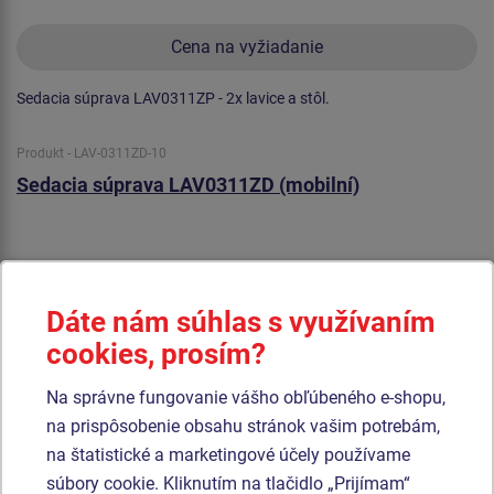
Cena na vyžiadanie
Sedacia súprava LAV0311ZP - 2x lavice a stôl.
Produkt - LAV-0311ZD-10
Sedacia súprava LAV0311ZD (mobilní)
Dáte nám súhlas s využívaním
cookies, prosím?
Na správne fungovanie vášho obľúbeného e-shopu,
na prispôsobenie obsahu stránok vašim potrebám,
na štatistické a marketingové účely používame
súbory cookie. Kliknutím na tlačidlo „Prijímam“