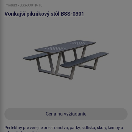
Produkt - BSS-0301K-10
Vonkajší piknikový stôl BSS-0301
Cena na vyžiadanie
Perfektný pre verejné priestranstvá, parky, sídliská, školy, kempy a