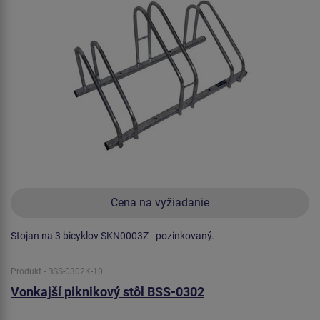
Cena na vyžiadanie
Stojan na 3 bicyklov SKN0003Z - pozinkovaný.
Produkt - BSS-0302K-10
Vonkajší piknikový stôl BSS-0302