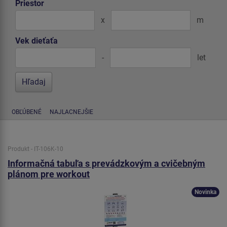
Priestor
x
m
Vek dieťaťa
-
let
OBĽÚBENÉ
NAJLACNEJŠIE
Produkt - IT-106K-10
Informačná tabuľa s prevádzkovým a cvičebným
plánom pre workout
Novinka