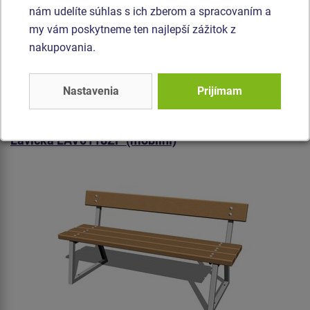
nám udelíte súhlas s ich zberom a spracovaním a
my vám poskytneme ten najlepší zážitok z
Cena na vyžiadanie
nakupovania.
Sedacia súprava LAV0311ZD - 2x lavice a stôl. Možnosť dubového
prevedenia - cena na dotaz.
Nastavenia
Prijímam
Produkt - LAV-0118ZP-10
Lavička LAV0118ZP (mobilní)