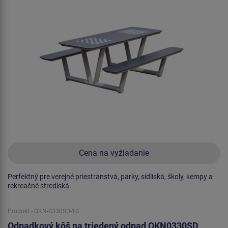
Cena na vyžiadanie
Perfektný pre verejné priestranstvá, parky, sídliská, školy, kempy a
rekreačné strediská.
Produkt - OKN-0330SD-10
Odpadkový kôš na triedený odpad OKN0330SD