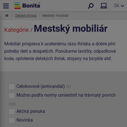
SK
Detské ihriská
Mestský mobiliár
Mestský mobiliár
Kategórie /
Mobiliár prispieva k ucelenému rázu ihriska a dobre plní
potreby detí a dospelých. Ponúkame lavičky, odpadkové
koše, oplotenie detských ihrísk, stojany na bicykle atď.
Celokovové (antivandal)
(8)
Možno podľa normy umiestniť na trávnatý povrch
(38)
Akčná ponuka
Novinka