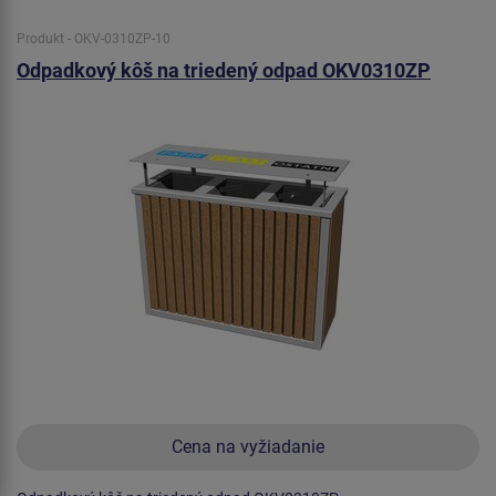
Produkt - OKV-0310ZP-10
Odpadkový kôš na triedený odpad OKV0310ZP
Cena na vyžiadanie