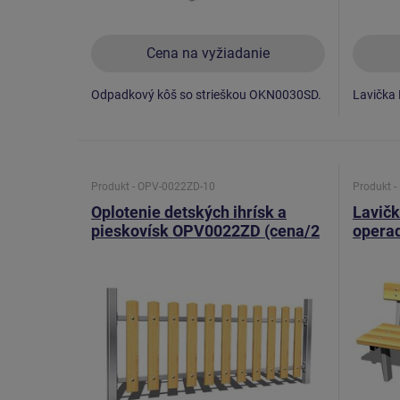
Cena na vyžiadanie
Odpadkový kôš so strieškou OKN0030SD.
Lavička
Produkt - OPV-0022ZD-10
Produkt -
Oplotenie detských ihrísk a
Lavič
pieskovísk OPV0022ZD (cena/2
operad
bm)