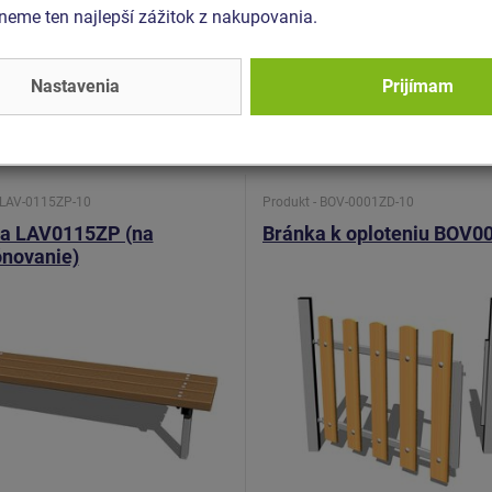
eme ten najlepší zážitok z nakupovania.
a 5 bicyklov SKV0205Z -
Odpadkový kôš - s pozinkovanou 
vaný
OKN0002SD.
Nastavenia
Prijímam
 LAV-0115ZP-10
Produkt - BOV-0001ZD-10
ka LAV0115ZP (na
Bránka k oploteniu BOV0
ónovanie)