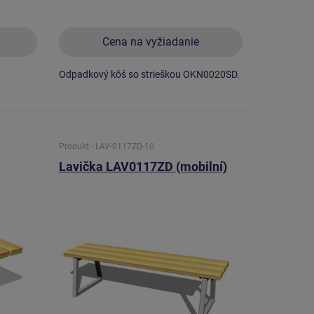
Cena na vyžiadanie
Odpadkový kôš so strieškou OKN0020SD.
Produkt - LAV-0117ZD-10
Lavička LAV0117ZD (mobilní)