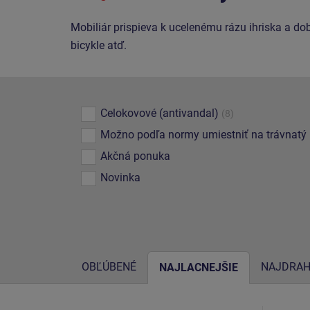
Mobiliár prispieva k ucelenému rázu ihriska a do
bicykle atď.
Celokovové (antivandal)
(8)
Možno podľa normy umiestniť na trávnatý
Akčná ponuka
Novinka
OBĽÚBENÉ
NAJDRAH
NAJLACNEJŠIE