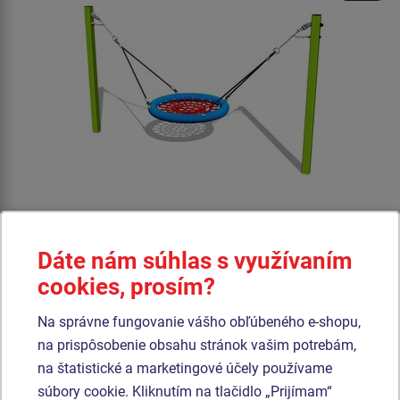
Cena na vyžiadanie
Dáte nám súhlas s využívaním
cookies, prosím?
Reťazová hojdačka MINI - celokovová, výška pádu 1,0 m, 1x
sedadlo Hniezdo (priemer 1 m). Na výber sú štyri farebné varianty
konštrukcie - hnedá, modrá, červená a limetková.
Na správne fungovanie vášho obľúbeného e-shopu,
na prispôsobenie obsahu stránok vašim potrebám,
Produkt - VAG-6201K-10
na štatistické a marketingové účely používame
Dvojvagónik - celokovový
súbory cookie. Kliknutím na tlačidlo „Prijímam“