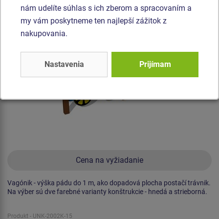
nám udelíte súhlas s ich zberom a spracovaním a
my vám poskytneme ten najlepší zážitok z
Novinka
nakupovania.
Nastavenia
Prijímam
Cena na vyžiadanie
Vagónik - výška pádu do 1 m, ako dopadová plocha postačí trávnik.
Na výber sú dve farebné varianty konštrukcie - hnedá a strieborná.
Produkt - UNK-2002K-15