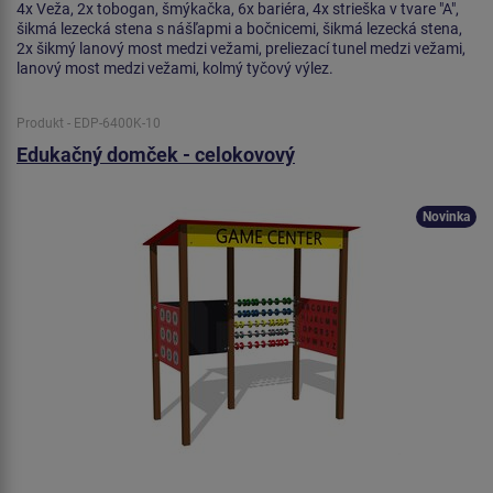
4x Veža, 2x tobogan, šmýkačka, 6x bariéra, 4x strieška v tvare "A",
šikmá lezecká stena s nášľapmi a bočnicemi, šikmá lezecká stena,
2x šikmý lanový most medzi vežami, preliezací tunel medzi vežami,
lanový most medzi vežami, kolmý tyčový výlez.
Produkt - EDP-6400K-10
Edukačný domček - celokovový
Novinka