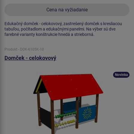
Cena na vyžiadanie
Edukačný domček - celokovový, zastrešený domček s kresliacou
tabuľou, počítadlom a edukačnými panelmi. Na výber sú dve
farebné varianty konštrukcie hnedá a strieborná.
Produkt - DOK-6105K-10
Domček - celokovový
Novinka