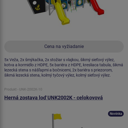
Cena na vyžiadanie
5x Veža, 2x šmýkačka, 2x stožiar s vlajkou, šikmý sieťový výlez,
kotva a kormidlo z HDPE, 5x bariéra z HDPE, kresliaca tabula, šikmá
lezecká stena s nášľapmi a bočnicemi, 2x bariéra s priezorom,
šikmá lezecká stena, kolmý tyčový výlez, kolmý sieťový výlez.
Produkt - UNK-2002K-10
Herná zostava loď UNK2002K - celokovová
Novinka