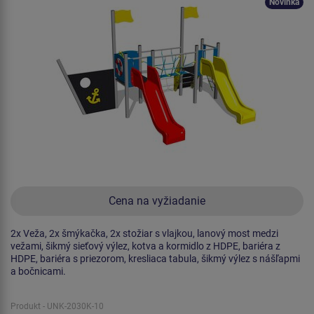
Novinka
Cena na vyžiadanie
2x Veža, 2x šmýkačka, 2x stožiar s vlajkou, lanový most medzi
vežami, šikmý sieťový výlez, kotva a kormidlo z HDPE, bariéra z
HDPE, bariéra s priezorom, kresliaca tabula, šikmý výlez s nášľapmi
a bočnicami.
Produkt - UNK-2030K-10