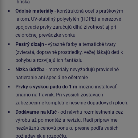
ihriská
Odolné materiály
- konštrukčná oceľ s práškovým
lakom, UV-stabilný polyetylén (HDPE) a nerezové
spojovacie prvky zaručujú dlhú životnosť aj pri
celoročnej prevádzke vonku
Pestrý dizajn
- výrazné farby a tematické tvary
(zvieratá, dopravné prostriedky, veže) lákajú deti k
pohybu a rozvíjajú ich fantáziu
Nízka údržba
- materiály nevyžadujú pravidelné
natieranie ani špeciálne ošetrenie
Prvky s výškou pádu do 1 m
možno inštalovať
priamo na trávnik. Pri vyšších zostavách
zabezpečíme kompletné riešenie dopadových plôch.
Dodávame na kľúč
- od návrhu rozmiestnenia cez
výrobu až po montáž a revíziu. Radi pripravíme
nezáväznú cenovú ponuku presne podľa vašich
požiadaviek a rozpočtu.