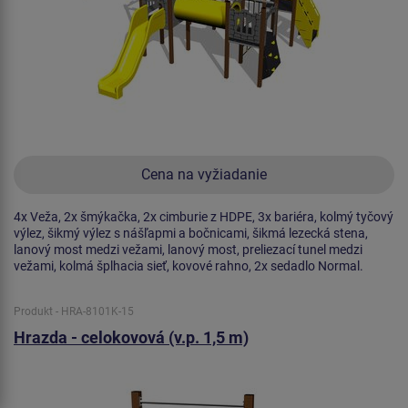
Cena na vyžiadanie
4x Veža, 2x šmýkačka, 2x cimburie z HDPE, 3x bariéra, kolmý tyčový
výlez, šikmý výlez s nášľapmi a bočnicami, šikmá lezecká stena,
lanový most medzi vežami, lanový most, preliezací tunel medzi
vežami, kolmá šplhacia sieť, kovové rahno, 2x sedadlo Normal.
Produkt - HRA-8101K-15
Hrazda - celokovová (v.p. 1,5 m)