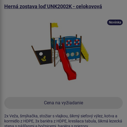
Herná zostava loď UNK2002K - celokovová
Novinka
Cena na vyžiadanie
2x Veža, šmýkačka, stožiar s vlajkou, šikmý sieťový výlez, kotva a
kormidlo z HDPE, 3x bariéra z HDPE, kresliaca tabula, šikmá lezecká
stena s nášľapmi a bočnicemi, bariéra s priezory.