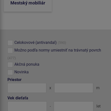
Mestský mobiliár
Celokovové (antivandal)
(590)
Možno podľa normy umiestniť na trávnatý povrch
(477)
Akčná ponuka
Novinka
Priestor
x
m
Vek dieťaťa
-
let