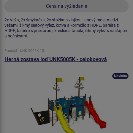
Cena na vyžiadanie
2x Veža, 2x šmýkačka, 2x stožiar s vlajkou, lanový most medzi
vežami, šikmý sieťový výlez, kotva a kormidlo z HDPE, bariéra z
HDPE, bariéra s priezorom, kresliaca tabula, šikmý výlez s nášľapmi
a bočnicami.
Produkt - UNK-5005K-15
Herná zostava loď UNK5005K - celokovová
Novinka