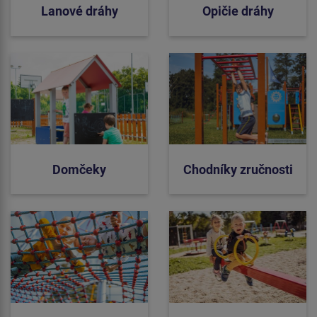
Lanové dráhy
Opičie dráhy
Domčeky
Chodníky zručnosti