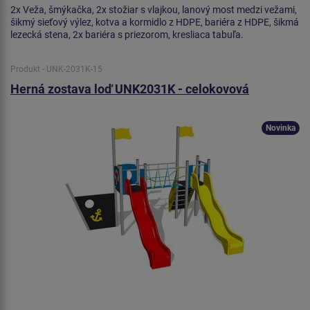
2x Veža, šmýkačka, 2x stožiar s vlajkou, lanový most medzi vežami,
šikmý sieťový výlez, kotva a kormidlo z HDPE, bariéra z HDPE, šikmá
lezecká stena, 2x bariéra s priezorom, kresliaca tabuľa.
Produkt - UNK-2031K-15
Herná zostava loď UNK2031K - celokovová
Novinka