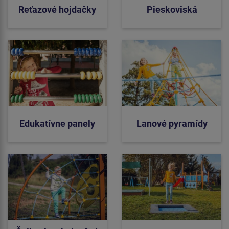
Reťazové hojdačky
Pieskoviská
Edukatívne panely
Lanové pyramídy