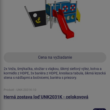
Cena na vyžiadanie
2x Veža, šmýkačka, stožiar s vlajkou, šikmý sieťový výlez, kotva a
kormidlo z HDPE, 3x bariéra z HDPE, kresliaca tabula, šikmá lezecká
stena s nášľapmi a bočnicemi, bariéra s priezory.
Produkt - UNK-2031K-10
Herná zostava loď UNK2031K - celokovová