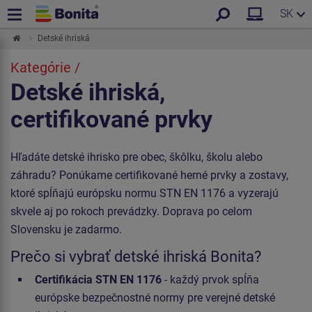
SK
Detské ihriská
Kategórie /
Detské ihriská,
certifikované prvky
Hľadáte detské ihrisko pre obec, škôlku, školu alebo
záhradu? Ponúkame certifikované herné prvky a zostavy,
ktoré spĺňajú európsku normu STN EN 1176 a vyzerajú
skvele aj po rokoch prevádzky. Doprava po celom
Slovensku je zadarmo.
Prečo si vybrať detské ihriská Bonita?
Certifikácia STN EN 1176
- každý prvok spĺňa
európske bezpečnostné normy pre verejné detské