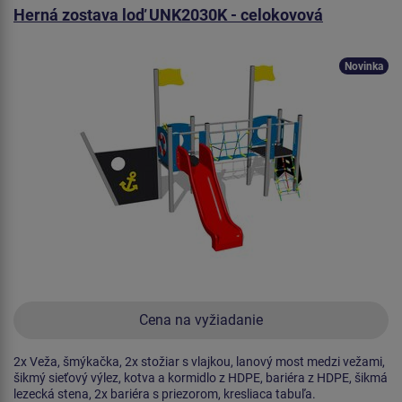
Herná zostava loď UNK2030K - celokovová
Novinka
Cena na vyžiadanie
2x Veža, šmýkačka, 2x stožiar s vlajkou, lanový most medzi vežami,
šikmý sieťový výlez, kotva a kormidlo z HDPE, bariéra z HDPE, šikmá
lezecká stena, 2x bariéra s priezorom, kresliaca tabuľa.