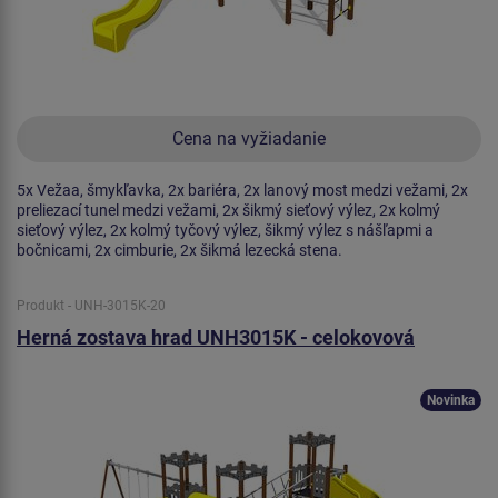
Cena na vyžiadanie
5x Vežaa, šmykľavka, 2x bariéra, 2x lanový most medzi vežami, 2x
preliezací tunel medzi vežami, 2x šikmý sieťový výlez, 2x kolmý
sieťový výlez, 2x kolmý tyčový výlez, šikmý výlez s nášľapmi a
bočnicami, 2x cimburie, 2x šikmá lezecká stena.
Produkt - UNH-3015K-20
Herná zostava hrad UNH3015K - celokovová
Novinka