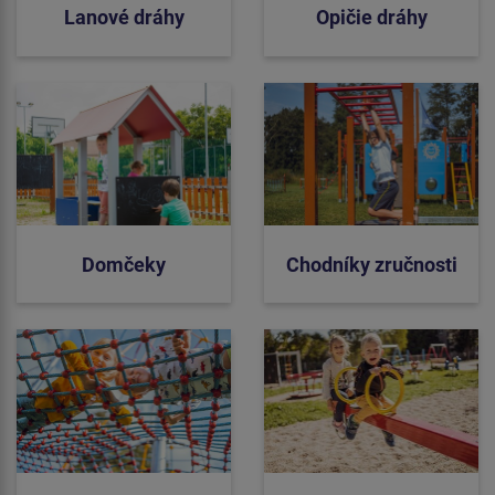
Lanové dráhy
Opičie dráhy
Domčeky
Chodníky zručnosti