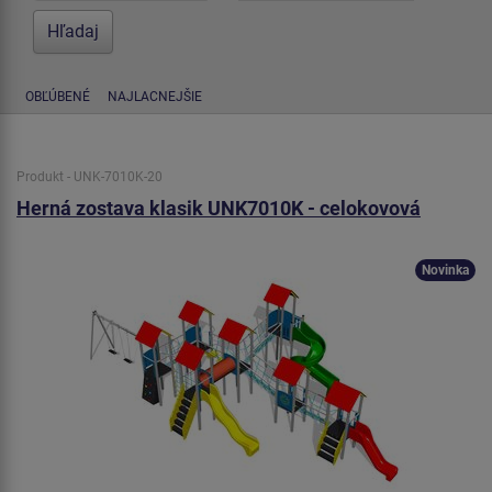
OBĽÚBENÉ
NAJLACNEJŠIE
Produkt - UNK-7010K-20
Herná zostava klasik UNK7010K - celokovová
Novinka