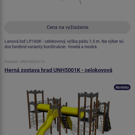
Cena na vyžiadanie
Lanová loď LP160K - celokovový, výška pádu 1,5 m. Na výber sú
dve farebné varianty konštrukcie - hnedá a modrá.
Produkt - UNH-5001K-15
Herná zostava hrad UNH5001K - celokovová
Novinka