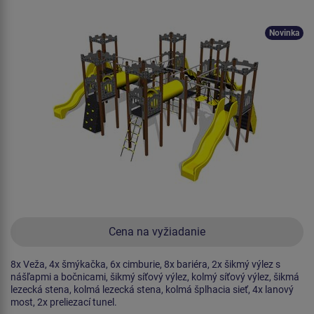
Novinka
Cena na vyžiadanie
8x Veža, 4x šmýkačka, 6x cimburie, 8x bariéra, 2x šikmý výlez s
nášľapmi a bočnicami, šikmý síťový výlez, kolmý síťový výlez, šikmá
lezecká stena, kolmá lezecká stena, kolmá šplhacia sieť, 4x lanový
most, 2x preliezací tunel.