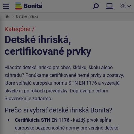
SK
Detské ihriská
Kategórie /
Detské ihriská,
certifikované prvky
Hľadáte detské ihrisko pre obec, škôlku, školu alebo
záhradu? Ponúkame certifikované herné prvky a zostavy,
ktoré spĺňajú európsku normu STN EN 1176 a vyzerajú
skvele aj po rokoch prevádzky. Doprava po celom
Slovensku je zadarmo.
Prečo si vybrať detské ihriská Bonita?
Certifikácia STN EN 1176
- každý prvok spĺňa
európske bezpečnostné normy pre verejné detské