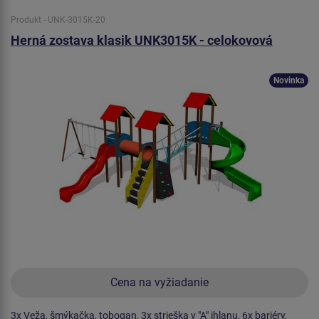
Produkt - UNK-3015K-20
Herná zostava klasik UNK3015K - celokovová
Novinka
Cena na vyžiadanie
3x Veža, šmýkačka, tobogan, 3x strieška v "A" ihlanu, 6x bariéry,