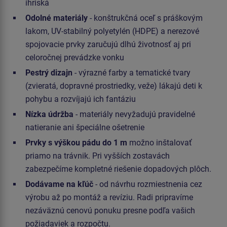
ihriská
Odolné materiály
- konštrukčná oceľ s práškovým
lakom, UV-stabilný polyetylén (HDPE) a nerezové
spojovacie prvky zaručujú dlhú životnosť aj pri
celoročnej prevádzke vonku
Pestrý dizajn
- výrazné farby a tematické tvary
(zvieratá, dopravné prostriedky, veže) lákajú deti k
pohybu a rozvíjajú ich fantáziu
Nízka údržba
- materiály nevyžadujú pravidelné
natieranie ani špeciálne ošetrenie
Prvky s výškou pádu do 1 m
možno inštalovať
priamo na trávnik. Pri vyšších zostavách
zabezpečíme kompletné riešenie dopadových plôch.
Dodávame na kľúč
- od návrhu rozmiestnenia cez
výrobu až po montáž a revíziu. Radi pripravíme
nezáväznú cenovú ponuku presne podľa vašich
požiadaviek a rozpočtu.