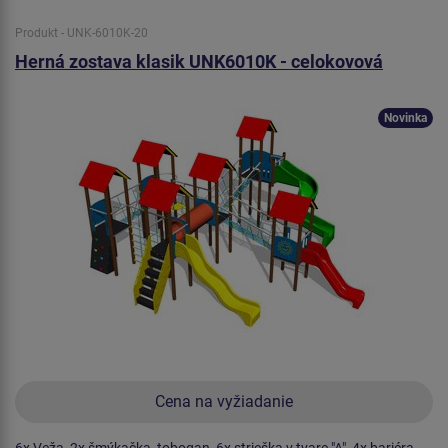
Produkt - UNK-6010K-20
Herná zostava klasik UNK6010K - celokovová
Novinka
Cena na vyžiadanie
6x Veža, 2x šmýkačka, tobogan, 6x strieška v tvare "A", 4x bariéra,