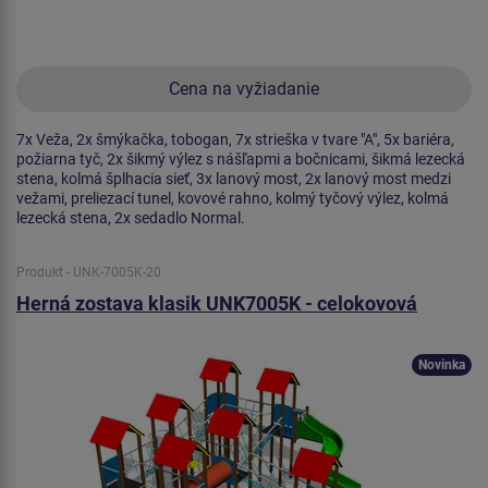
Cena na vyžiadanie
7x Veža, 2x šmýkačka, tobogan, 7x strieška v tvare "A", 5x bariéra,
požiarna tyč, 2x šikmý výlez s nášľapmi a bočnicami, šikmá lezecká
stena, kolmá šplhacia sieť, 3x lanový most, 2x lanový most medzi
vežami, preliezací tunel, kovové rahno, kolmý tyčový výlez, kolmá
lezecká stena, 2x sedadlo Normal.
Produkt - UNK-7005K-20
Herná zostava klasik UNK7005K - celokovová
Novinka