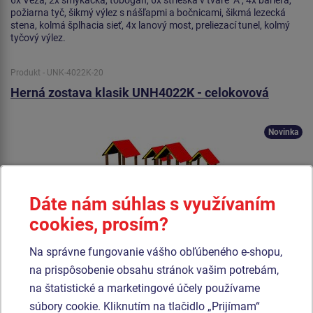
požiarna tyč, šikmý výlez s nášľapmi a bočnicami, šikmá lezecká
stena, kolmá šplhacia sieť, 4x lanový most, preliezací tunel, kolmý
tyčový výlez.
Produkt - UNK-4022K-20
Herná zostava klasik UNH4022K - celokovová
Novinka
Dáte nám súhlas s využívaním
cookies, prosím?
Na správne fungovanie vášho obľúbeného e-shopu,
na prispôsobenie obsahu stránok vašim potrebám,
na štatistické a marketingové účely používame
súbory cookie. Kliknutím na tlačidlo „Prijímam“