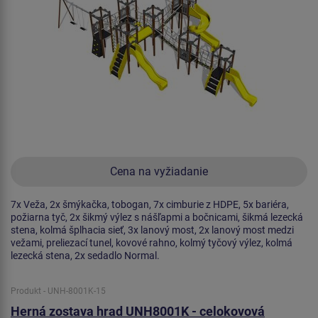
Cena na vyžiadanie
7x Veža, 2x šmýkačka, tobogan, 7x cimburie z HDPE, 5x bariéra,
požiarna tyč, 2x šikmý výlez s nášľapmi a bočnicami, šikmá lezecká
stena, kolmá šplhacia sieť, 3x lanový most, 2x lanový most medzi
vežami, preliezací tunel, kovové rahno, kolmý tyčový výlez, kolmá
lezecká stena, 2x sedadlo Normal.
Produkt - UNH-8001K-15
Herná zostava hrad UNH8001K - celokovová