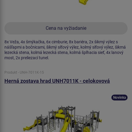
Cena na vyžiadanie
8x Veža, 4x šmýkačka, 6x cimburie, 8x bariéra, 2x šikmý výlez s
nášľapmi a bočnicami, šikmý síťový výlez, kolmý síťový výlez, šikmá
lezecká stena, kolmá lezecká stena, kolmá šplhacia sieť, 4x lanový
most, 2x preliezací tunel.
Produkt - UNH-7011K-15
Herná zostava hrad UNH7011K - celokovová
Novinka