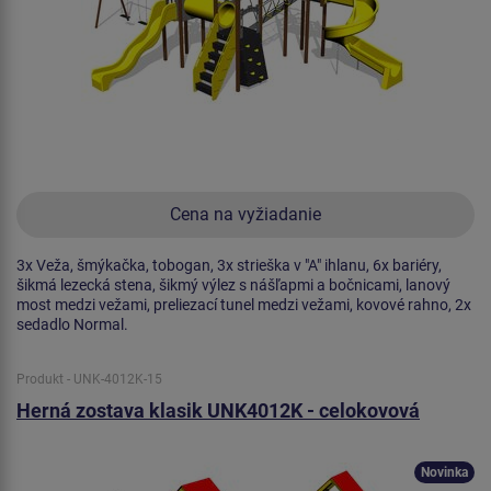
Cena na vyžiadanie
3x Veža, šmýkačka, tobogan, 3x strieška v "A" ihlanu, 6x bariéry,
šikmá lezecká stena, šikmý výlez s nášľapmi a bočnicami, lanový
most medzi vežami, preliezací tunel medzi vežami, kovové rahno, 2x
sedadlo Normal.
Produkt - UNK-4012K-15
Herná zostava klasik UNK4012K - celokovová
Novinka