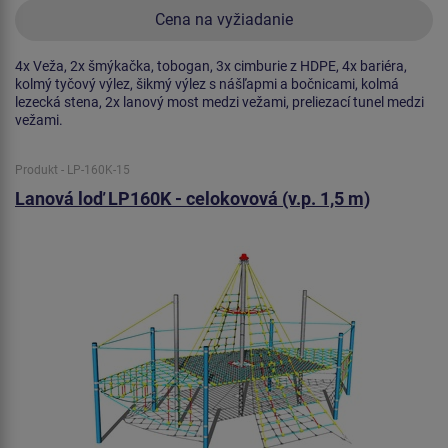
Cena na vyžiadanie
4x Veža, 2x šmýkačka, tobogan, 3x cimburie z HDPE, 4x bariéra,
kolmý tyčový výlez, šikmý výlez s nášľapmi a bočnicami, kolmá
lezecká stena, 2x lanový most medzi vežami, preliezací tunel medzi
vežami.
Produkt - LP-160K-15
Lanová loď LP160K - celokovová (v.p. 1,5 m)