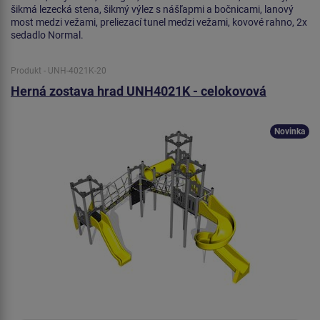
šikmá lezecká stena, šikmý výlez s nášľapmi a bočnicami, lanový
most medzi vežami, preliezací tunel medzi vežami, kovové rahno, 2x
sedadlo Normal.
Produkt - UNH-4021K-20
Herná zostava hrad UNH4021K - celokovová
Novinka