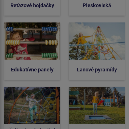
Reťazové hojdačky
Pieskoviská
Edukatívne panely
Lanové pyramídy