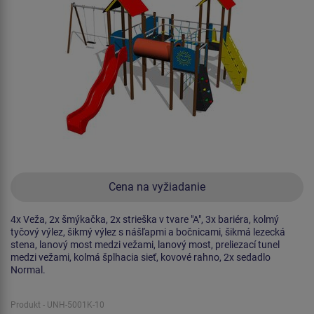
Cena na vyžiadanie
4x Veža, 2x šmýkačka, 2x strieška v tvare "A", 3x bariéra, kolmý
tyčový výlez, šikmý výlez s nášľapmi a bočnicami, šikmá lezecká
stena, lanový most medzi vežami, lanový most, preliezací tunel
medzi vežami, kolmá šplhacia sieť, kovové rahno, 2x sedadlo
Normal.
Produkt - UNH-5001K-10