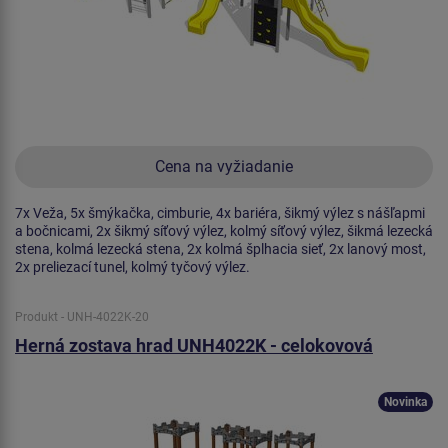
Cena na vyžiadanie
7x Veža, 5x šmýkačka, cimburie, 4x bariéra, šikmý výlez s nášľapmi
a bočnicami, 2x šikmý síťový výlez, kolmý síťový výlez, šikmá lezecká
stena, kolmá lezecká stena, 2x kolmá šplhacia sieť, 2x lanový most,
2x preliezací tunel, kolmý tyčový výlez.
Produkt - UNH-4022K-20
Herná zostava hrad UNH4022K - celokovová
Novinka