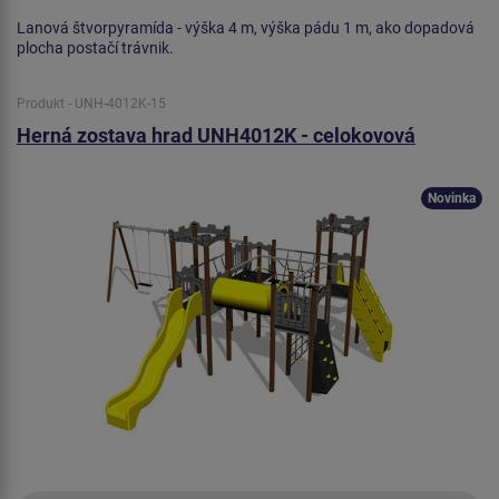
Lanová štvorpyramída - výška 4 m, výška pádu 1 m, ako dopadová
plocha postačí trávnik.
Produkt - UNH-4012K-15
Herná zostava hrad UNH4012K - celokovová
Novinka