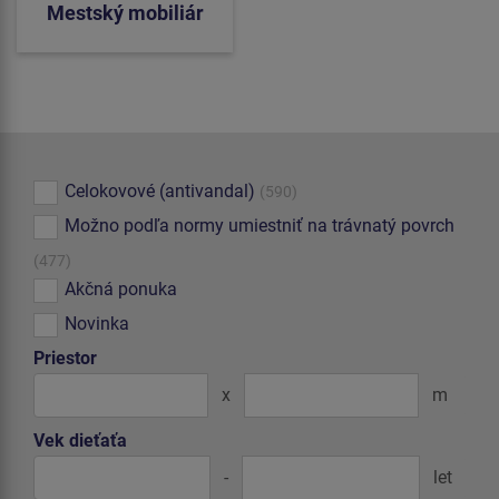
Mestský mobiliár
Celokovové (antivandal)
(590)
Možno podľa normy umiestniť na trávnatý povrch
(477)
Akčná ponuka
Novinka
Priestor
x
m
Vek dieťaťa
-
let