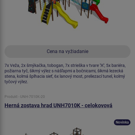
Cena na vyžiadanie
7x Veža, 2x šmýkačka, tobogan, 7x strieška v tvare "A", 5x bariéra,
požiarna tyč, šikmý výlez s nášľapmi a bočnicami, šikmá lezecká
stena, kolmá šplhacia sieť, 6x lanový most, preliezací tunel, kolmý
tyčový výlez.
Produkt - UNH-7010K-20
Herná zostava hrad UNH7010K - celokovová
Novinka