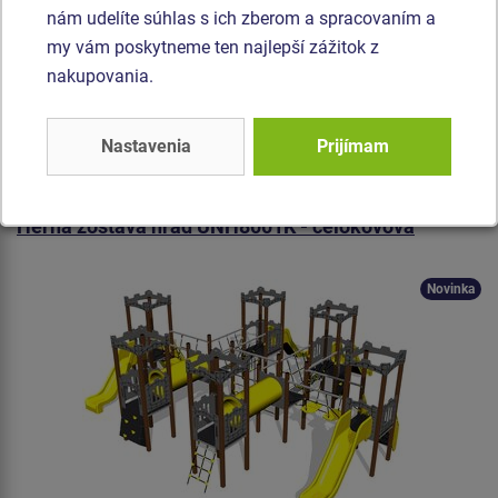
nám udelíte súhlas s ich zberom a spracovaním a
Cena na vyžiadanie
my vám poskytneme ten najlepší zážitok z
nakupovania.
4x Veža, 2x tobogan, šmýkačka, 6x bariéra, 4x strieška v tvare "A",
šikmá lezecká stena s nášľapmi a bočnicemi, šikmá lezecká stena,
2x šikmý lanový most medzi vežami, preliezací tunel medzi vežami,
lanový most medzi vežami, kolmý tyčový výlez.
Nastavenia
Prijímam
Produkt - UNH-8001K-10
Herná zostava hrad UNH8001K - celokovová
Novinka