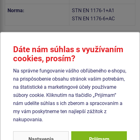
Norma:
STN EN 1176-1+A1
STN EN 1176-6+AC
Telo hojdačky a sedadlo sú vyrobené z vysoko kvalitného
plastu HDPE (celoprefarbený polyetylén s vysokou
Dáte nám súhlas s využívaním
hustotou, ktorýsa vyznačuje vysokou farebnou stálosťou,
cookies, prosím?
odolnosťou proti UV žiareniu a hlavne bezpečnosťou,
pretože je nelámavý a nehrozí tak žiadne nebezpečenstvo
Na správne fungovanie vášho obľúbeného e-shopu,
zranenia detí ostrými úlomkami).
na prispôsobenie obsahu stránok vašim potrebám,
na štatistické a marketingové účely používame
Pružina hojdačky je vyrobená zo špeciálnej pružinárskej
súbory cookie. Kliknutím na tlačidlo „Prijímam“
ocele a je upravená duplexným nástrekom práškovou
nám udelíte súhlas s ich zberom a spracovaním a
vypaľovacou farbou podľa RAL. Všetok spojovací materiál
my vám poskytneme ten najlepší zážitok z
je pozinkovaný alebo nerezový.
nakupovania.
Podobný
tovar
Nastavenia
Prijímam