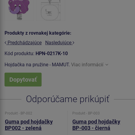
Produkty z rovnakej kategórie:
Predchádzajúce
Nasledujúce
Kód produktu:
HPN-0217K-10
Hojdačka na pružine - MAMUT.
Viac informácií
Dopytovať
Odporúčame prikúpiť
Produkt - BP-002
Produkt - BP-003
Guma pod hojdačky
Guma pod hojdačky
BP002 - zelená
BP-003 - čierná