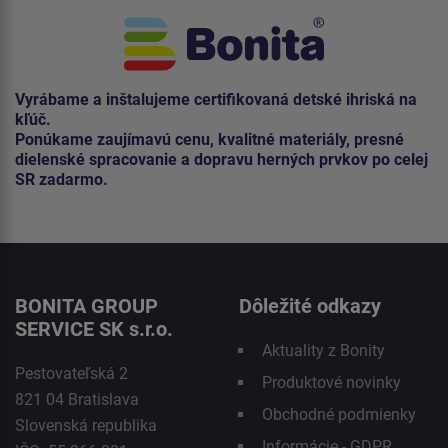
Vyrábame a inštalujeme certifikovaná detské ihriská na
kľúč.
Ponúkame zaujímavú cenu, kvalitné materiály, presné
dielenské spracovanie a dopravu herných prvkov po celej
SR zadarmo.
BONITA GROUP
Dôležité odkazy
SERVICE SK s.r.o.
Aktuality z Bonity
Pestovateľská 2
Produktové novinky
821 04 Bratislava
Obchodné podmienky
Slovenská republika
Informácie - GDPR