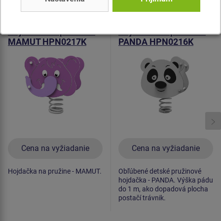
Produkt - HPN-0217K-10
Produkt - HPN-0216K-10
Hojdačka na pružine -
Hojdačka na pružine -
MAMUT HPN0217K
PANDA HPN0216K
Cena na vyžiadanie
Cena na vyžiadanie
Hojdačka na pružine - MAMUT.
Obľúbené detské pružinové
hojdačka - PANDA. Výška pádu
do 1 m, ako dopadová plocha
postačí trávnik.