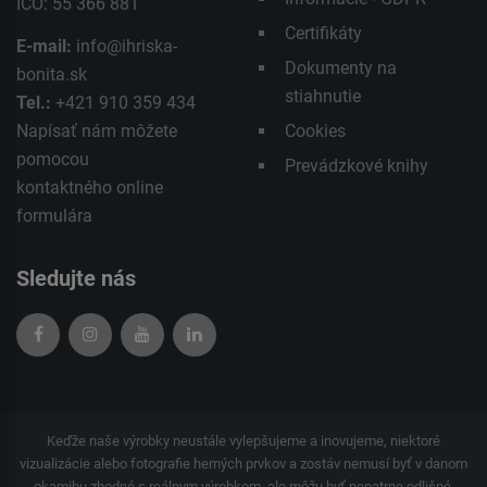
IČO: 55 366 881
Certifikáty
E-mail:
info@ihriska-
Dokumenty na
bonita.sk
stiahnutie
Tel.:
+421 910 359 434
Napísať nám môžete
Cookies
pomocou
Prevádzkové knihy
kontaktného
online
formulára
Sledujte nás
Keďže naše výrobky neustále vylepšujeme a inovujeme, niektoré
vizualizácie alebo fotografie herných prvkov a zostáv nemusí byť v danom
okamihu zhodné s reálnym výrobkom, ale môžu byť nepatrne odlišné.