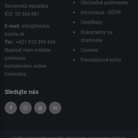
Obchodné podmienky
Slovenská republika
Informácie - GDPR
IČO: 55 366 881
Certifikáty
E-mail:
info@ihriska-
Dokumenty na
bonita.sk
stiahnutie
Tel.:
+421 910 359 434
Napísať nám môžete
Cookies
pomocou
Prevádzkové knihy
kontaktného
online
formulára
Sledujte nás
Keďže naše výrobky neustále vylepšujeme a inovujeme, niektoré