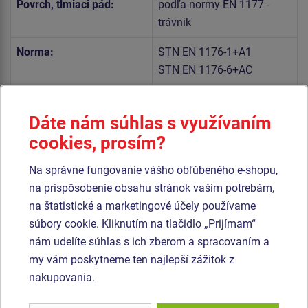
Povrch, tlmiaci pád:
podľa normy EN 1177 -
trávnik
Norma:
STN EN 1176-1+A1
STN EN 1176-6+AC
Telo hojdačky a sedadlo sú vyrobené z vysoko kvalitného
Dáte nám súhlas s využívaním
plastu HDPE (celoprefarbený polyetylén s vysokou
cookies, prosím?
hustotou, ktorýsa vyznačuje vysokou farebnou stálosťou,
odolnosťou proti UV žiareniu a hlavne bezpečnosťou,
Na správne fungovanie vášho obľúbeného e-shopu,
pretože je nelámavý a nehrozí tak žiadne nebezpečenstvo
na prispôsobenie obsahu stránok vašim potrebám,
zranenia detí ostrými úlomkami).
na štatistické a marketingové účely používame
súbory cookie. Kliknutím na tlačidlo „Prijímam“
Pružina hojdačky je vyrobená zo špeciálnej pružinárskej
nám udelíte súhlas s ich zberom a spracovaním a
ocele a je upravená duplexným nástrekom práškovou
my vám poskytneme ten najlepší zážitok z
vypaľovacou farbou podľa RAL. Všetok spojovací materiál
nakupovania.
je pozinkovaný alebo nerezový.