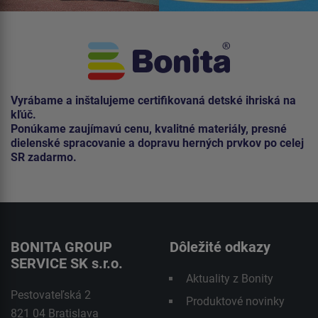
Vyrábame a inštalujeme certifikovaná detské ihriská na
kľúč.
Ponúkame zaujímavú cenu, kvalitné materiály, presné
dielenské spracovanie a dopravu herných prvkov po celej
SR zadarmo.
BONITA GROUP
Dôležité odkazy
SERVICE SK s.r.o.
Aktuality z Bonity
Pestovateľská 2
Produktové novinky
821 04 Bratislava