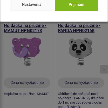
Nastavenia
Prijímam
Podobný
tovar
Produkt - HPN-0217K-10
Produkt - HPN-0216K-10
Hojdačka na pružine -
Hojdačka na pružine -
MAMUT HPN0217K
PANDA HPN0216K
Cena na vyžiadanie
Cena na vyžiadanie
Hojdačka na pružine - MAMUT.
Obľúbené detské pružinové
hojdačka - PANDA. Výška pádu
do 1 m, ako dopadová plocha
postačí trávnik.