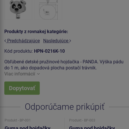
Produkty z rovnakej kategórie:
Predchádzajúce
Nasledujúce
Kód produktu:
HPN-0216K-10
Obľúbené detské pružinové hojdačka - PANDA. Výška pádu
do 1 m, ako dopadová plocha postačí trávnik.
Viac informácií
Dopytovať
Odporúčame prikúpiť
Produkt - BP-001
Produkt - BP-003
Guma pod hojdačky
Guma pod hojdačky