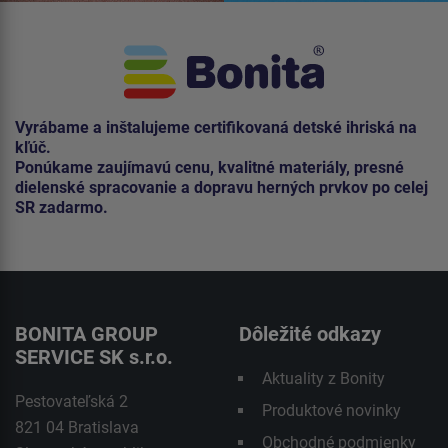
Vyrábame a inštalujeme certifikovaná detské ihriská na
kľúč.
Ponúkame zaujímavú cenu, kvalitné materiály, presné
dielenské spracovanie a dopravu herných prvkov po celej
SR zadarmo.
BONITA GROUP
Dôležité odkazy
SERVICE SK s.r.o.
Aktuality z Bonity
Pestovateľská 2
Produktové novinky
821 04 Bratislava
Obchodné podmienky