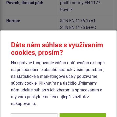
Povrch, tlmiaci pád:
podľa normy EN 1177 -
trávnik
Norma:
STN EN 1176-1+A1
STN EN 1176-6+AC
Dáte nám súhlas s využívaním
Telo hojdačky a sedadlo sú vyrobené z vysoko kvalitného
plastu HDPE (celoprefarbený polyetylén s vysokou
cookies, prosím?
hustotou, ktorýsa vyznačuje vysokou farebnou stálosťou,
Na správne fungovanie vášho obľúbeného e-shopu,
odolnosťou proti UV žiareniu a hlavne bezpečnosťou,
na prispôsobenie obsahu stránok vašim potrebám,
pretože je nelámavý a nehrozí tak žiadne nebezpečenstvo
na štatistické a marketingové účely používame
zranenia detí ostrými úlomkami).
súbory cookie. Kliknutím na tlačidlo „Prijímam“
Pružina hojdačky je vyrobená zo špeciálnej pružinárskej
nám udelíte súhlas s ich zberom a spracovaním a
ocele a je upravená duplexným nástrekom práškovou
my vám poskytneme ten najlepší zážitok z
vypaľovacou farbou podľa RAL. Všetok spojovací materiál
nakupovania.
je pozinkovaný alebo nerezový.