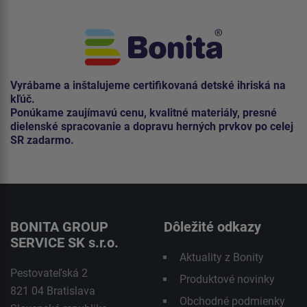
Vyrábame a inštalujeme certifikovaná detské ihriská na
kľúč.
Ponúkame zaujímavú cenu, kvalitné materiály, presné
dielenské spracovanie a dopravu herných prvkov po celej
SR zadarmo.
BONITA GROUP
Dôležité odkazy
SERVICE SK s.r.o.
Aktuality z Bonity
Pestovateľská 2
Produktové novinky
821 04 Bratislava
Obchodné podmienky