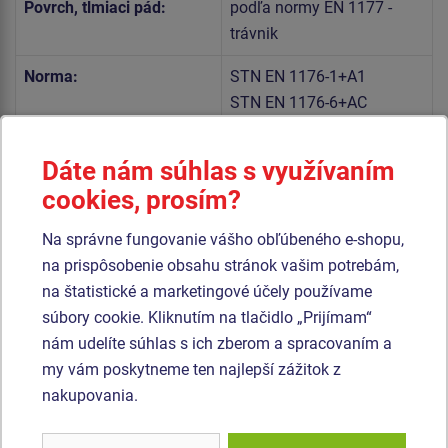
Povrch, tlmiaci pád:
podľa normy EN 1177 -
trávnik
Norma:
STN EN 1176-1+A1
STN EN 1176-6+AC
Telo hojdačky a sedadlo sú vyrobené z vysoko kvalitného
Dáte nám súhlas s využívaním
plastu HDPE (celoprefarbený polyetylén s vysokou
cookies, prosím?
hustotou, ktorýsa vyznačuje vysokou farebnou stálosťou,
Na správne fungovanie vášho obľúbeného e-shopu,
odolnosťou proti UV žiareniu a hlavne bezpečnosťou,
na prispôsobenie obsahu stránok vašim potrebám,
pretože je nelámavý a nehrozí tak žiadne nebezpečenstvo
na štatistické a marketingové účely používame
zranenia detí ostrými úlomkami).
súbory cookie. Kliknutím na tlačidlo „Prijímam“
Pružina hojdačky je vyrobená zo špeciálnej pružinárskej
nám udelíte súhlas s ich zberom a spracovaním a
ocele a je upravená duplexným nástrekom práškovou
my vám poskytneme ten najlepší zážitok z
vypaľovacou farbou podľa RAL. Všetok spojovací materiál
nakupovania.
je pozinkovaný alebo nerezový.