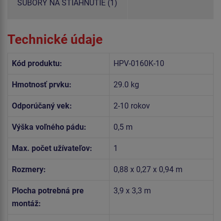
SÚBORY NA STIAHNUTIE (1)
Technické údaje
Kód produktu:
HPV-0160K-10
Hmotnosť prvku:
29.0 kg
Odporúčaný vek:
2-10 rokov
Výška voľného pádu:
0,5 m
Max. počet užívateľov:
1
Rozmery:
0,88 x 0,27 x 0,94 m
Plocha potrebná pre
3,9 x 3,3 m
montáž: