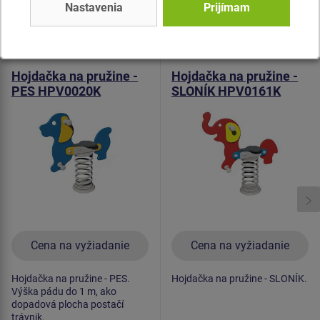
Nastavenia
Prijímam
Podobný
tovar
Produkt - HPV-0020K-10
Produkt - HPV-0161K-10
Hojdačka na pružine -
Hojdačka na pružine -
PES HPV0020K
SLONÍK HPV0161K
Cena na vyžiadanie
Cena na vyžiadanie
Hojdačka na pružine - PES.
Hojdačka na pružine - SLONÍK.
Výška pádu do 1 m, ako
dopadová plocha postačí
trávnik.