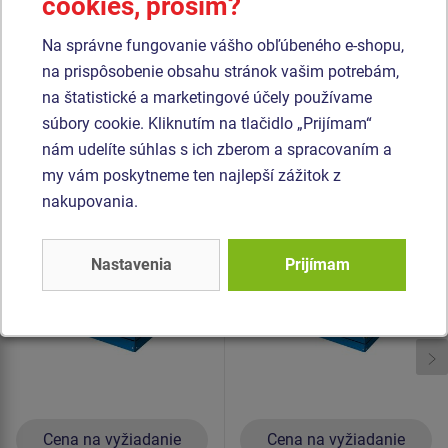
cookies, prosím?
pozinkovanej ocele a nasledne opatrena praškovou
vypaľovacou farbou. Všetok spojovací materiál je
Na správne fungovanie vášho obľúbeného e-shopu,
pozinkovaný alebo nerezový.
na prispôsobenie obsahu stránok vašim potrebám,
na štatistické a marketingové účely používame
Podobný
tovar
súbory cookie. Kliknutím na tlačidlo „Prijímam“
nám udelíte súhlas s ich zberom a spracovaním a
my vám poskytneme ten najlepší zážitok z
Produkt - PIH-1515-10
Produkt - PIH-2020-10
nakupovania.
Pieskovisko so
Pieskovisko so
sedákmi 1,5x1,5 m
sedákmi 2x2 m
PIH1515
PIH2020
Novinka
Novinka
Nastavenia
Prijímam
Cena na vyžiadanie
Cena na vyžiadanie