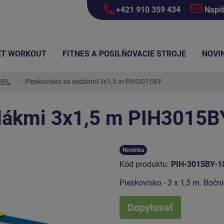
+421 910 359 434
Napí
ET WORKOUT
FITNES A POSILŇOVACIE STROJE
NOVI
 HPL
Pieskovisko so sedákmi 3x1,5 m PIH3015BY
dákmi 3x1,5 m PIH3015B
Novinka
Kód produktu:
PIH-3015BY-1
Pieskovisko - 3 x 1,5 m. Bočn
Dopytovať