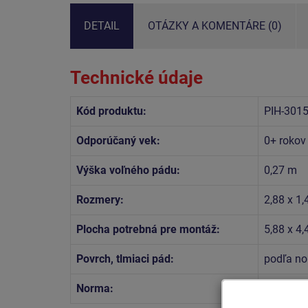
DETAIL
OTÁZKY A KOMENTÁRE (0)
Technické údaje
Kód produktu:
PIH-301
Odporúčaný vek:
0+ rokov
Výška voľného pádu:
0,27 m
Rozmery:
2,88 x 1,
Plocha potrebná pre montáž:
5,88 x 4
Povrch, tlmiaci pád:
podľa no
Norma:
STN EN 