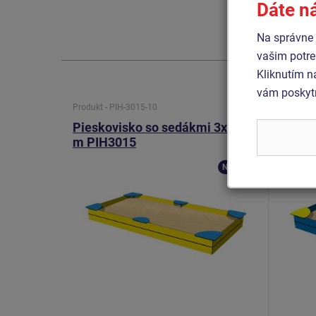
Dáte n
Na správne 
vašim potre
Kliknutím n
vám poskytn
Produkt - PIH-3015-10
Produkt -
Pieskovisko so sedákmi 3x1,5
Piesk
m PIH3015
PIH20
Novinka