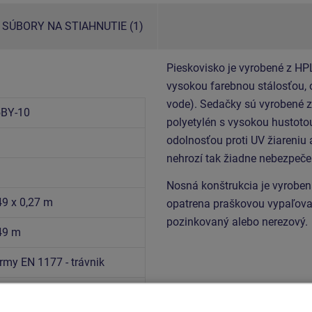
SÚBORY NA STIAHNUTIE (1)
Pieskovisko je vyrobené z HP
vysokou farebnou stálosťou, 
vode). Sedačky sú vyrobené z
5BY-10
polyetylén s vysokou hustoto
odolnosťou proti UV žiareniu
nehrozí tak žiadne nebezpeče
Nosná konštrukcia je vyroben
49 x 0,27 m
opatrena praškovou vypaľovac
pozinkovaný alebo nerezový.
,49 m
rmy EN 1177 - trávnik
1176-1+A1