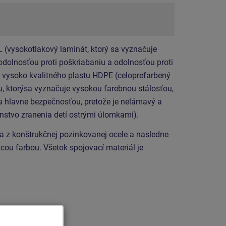
L (vysokotlakový laminát, ktorý sa vyznačuje
odolnosťou proti poškriabaniu a odolnosťou proti
 vysoko kvalitného plastu HDPE (celoprefarbený
u, ktorýsa vyznačuje vysokou farebnou stálosťou,
 a hlavne bezpečnosťou, pretože je nelámavý a
nstvo zranenia detí ostrými úlomkami).
a z konštrukčnej pozinkovanej ocele a nasledne
ou farbou. Všetok spojovací materiál je