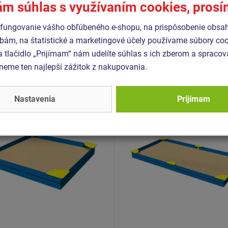
ám súhlas s využívaním cookies, pros
fungovanie vášho obľúbeného e-shopu, na prispôsobenie obsa
Podobný
tovar
bám, na štatistické a marketingové účely používame súbory coo
a tlačidlo „Prijímam“ nám udelíte súhlas s ich zberom a spraco
eme ten najlepší zážitok z nakupovania.
 PIH-2020-10
Produkt - PIH-4020-10
ovisko so sedákmi 2x2 m
Pieskovisko so sedákmi 
Nastavenia
Prijímam
20
PIH4020
Novinka