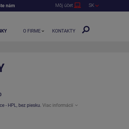
Môj účet
SK
šte nám
NKY
O FIRME
KONTAKTY
Y
0
ice - HPL, bez piesku.
Viac informácií