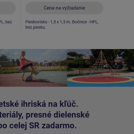
Cena na vyžiadanie
C
PL, bez
Pieskovisko - 1,5 x 1,5 m. Bočnice - HPL,
Pieskovisko
bez piesku.
piesku.
tské ihriská na kľúč.
riály, presné dielenské
po celej SR zadarmo.