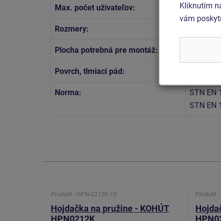
Kliknutím n
Max. počet užívateľov:
1
vám poskytn
Rozmery:
0,78 x 0,
Plocha potrebná pre montáž:
3,78 x 3
Povrch, tlmiaci pád:
podľa no
Norma:
STN EN 
STN EN 
Produkt - HPN-0212K-10
Produkt 
Hojdačka na pružine - KOHÚT
Hojda
HPN0212K
HPN0