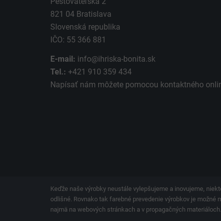
Pestovateľská 2
821 04 Bratislava
Slovenská republika
IČO: 55 366 881
E-mail:
info@ihriska-bonita.sk
Tel.:
+421 910 359 434
Napísať nám môžete pomocou kontaktného
onli
Keďže naše výrobky neustále vylepšujeme a inovujeme, niekto
odlišné. Rovnako tak farebné prevedenie výrobkov je možné men
najmä na webových stránkach a v propagačných materiáloch