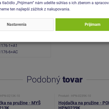
a tlačidlo „Prijímam“ nám udelíte súhlas s ich zberom a spraco
eme ten najlepší zážitok z nakupovania.
24 x 0,89 m
Nastavenia
Prijímam
,24 m
rmy EN 1177 - trávnik
1176-1+A1
1176-6+AC
Podobný
tovar
- HPN-0213K-10
Produkt - HPN-0239K-10
čka na pružine - MYŠ
Hojdačka na pružine - P
213K
HPN0239K