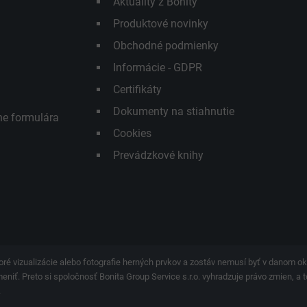
Aktuality z Bonity
Produktové novinky
Obchodné podmienky
Informácie - GDPR
Certifikáty
Dokumenty na stiahnutie
ne formulára
Cookies
Prevádzkové knihy
ré vizualizácie alebo fotografie herných prvkov a zostáv nemusí byť v danom 
iť. Preto si spoločnosť Bonita Group Service s.r.o. vyhradzuje právo zmien, a t
.