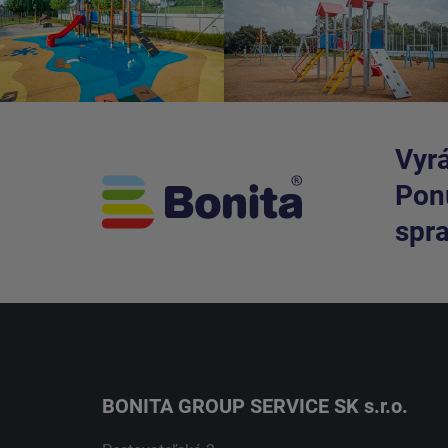
Vyrá
Ponú
spra
BONITA GROUP SERVICE SK s.r.o.