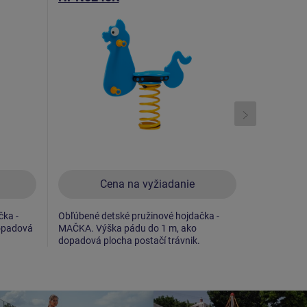
Cena na vyžiadanie
C
čka -
Obľúbené detské pružinové hojdačka -
Obľúbené d
opadová
MAČKA. Výška pádu do 1 m, ako
DALMATIN. 
dopadová plocha postačí trávnik.
dopadová p