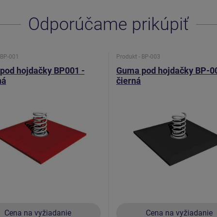
Odporúčame prikúpiť
 BP-001
Produkt - BP-003
pod hojdačky BP001 -
Guma pod hojdačky BP-00
ná
čierná
Cena na vyžiadanie
Cena na vyžiadanie