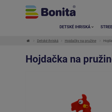
DETSKÉ IHRISKÁ
STRE
Detské ihriská
Hojdačky na pružine
Hojda
Hojdačka na pruž