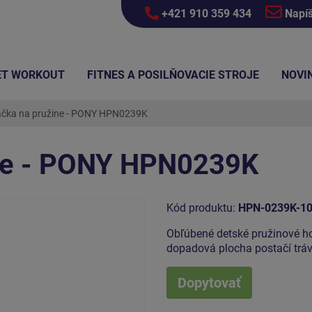
+421 910 359 434
Napí
ET WORKOUT
FITNES A POSILŇOVACIE STROJE
NOVI
čka na pružine - PONY HPN0239K
ine - PONY HPN0239K
Kód produktu:
HPN-0239K-1
Obľúbené detské pružinové h
dopadová plocha postačí trá
Dopytovať