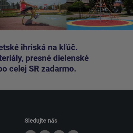
tské ihriská na kľúč.
riály, presné dielenské
po celej SR zadarmo.
Sledujte nás