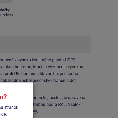
jdačky
á, zelená
yrobené z vysoko kvalitného plastu HDPE
 vysokou hustotou, ktorýsa vyznačuje vysokou
ou proti UV žiareniu a hlavne bezpečnosťou,
í tak žiadne nebezpečenstvo zranenia detí
ím?
zo špeciálnej pružinárskej ocele a je upravená
vou vypaľovacou farbou podľa RAL. Všetok
hu stránok
vaný alebo nerezový.
kie.