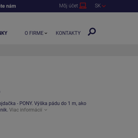
Môj účet
SK
šte nám
NKY
O FIRME
KONTAKTY
0
ojdačka - PONY. Výška pádu do 1 m, ako
vnik.
Viac informácií