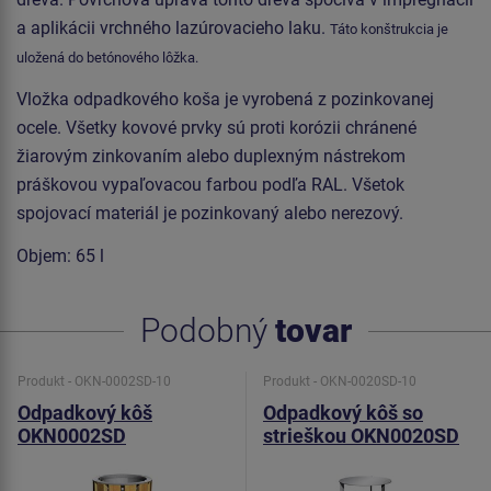
a aplikácii vrchného lazúrovacieho laku.
Táto konštrukcia je
uložená do betónového lôžka.
Vložka odpadkového koša je vyrobená z pozinkovanej
ocele. Všetky kovové prvky sú proti korózii chránené
žiarovým zinkovaním alebo duplexným nástrekom
práškovou vypaľovacou farbou podľa RAL. Všetok
spojovací materiál je pozinkovaný alebo nerezový.
Objem: 65 l
Podobný
tovar
Produkt - OKN-0002SD-10
Produkt - OKN-0020SD-10
Odpadkový kôš
Odpadkový kôš so
OKN0002SD
strieškou OKN0020SD