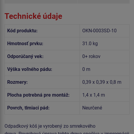
Technické údaje
Kód produktu:
OKN-0003SD-10
Hmotnosť prvku:
31.0 kg
Odporúčaný vek:
0+ rokov
Výška voľného pádu:
0 m
Rozmery:
0,39 x 0,39 x 0,8 m
Plocha potrebná pre montáž:
1,4 x 1,4 m
Povrch, tlmiaci pád:
Neurčené
Odpadkový kôš je vyrobený zo smrekového
dreva. Povrchová úprava tohto dreva spočíva v impregnácii