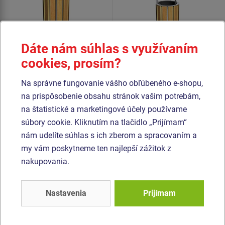
Dáte nám súhlas s využívaním
cookies, prosím?
Na správne fungovanie vášho obľúbeného e-shopu,
Cena na vyžiadanie
Cena na vyžiadanie
na prispôsobenie obsahu stránok vašim potrebám,
Odpadkový kôš - s
Odpadkový kôš so strieškou
na štatistické a marketingové účely používame
pozinkovanou vložkou
OKN0020SD.
súbory cookie. Kliknutím na tlačidlo „Prijímam“
OKN0002SD.
nám udelíte súhlas s ich zberom a spracovaním a
my vám poskytneme ten najlepší zážitok z
nakupovania.
Podobný
tovar
Produkt - OKN-0003SD-10
Produkt - LAV-0106ZD-10
Nastavenia
Prijímam
Odpadkový kôš
Lavička LAV0106ZD (s
OKN0003SD
operadlom, na