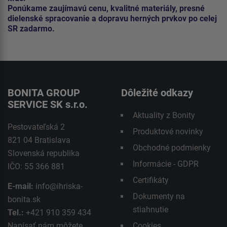
Ponúkame zaujímavú cenu, kvalitné materiály, presné
dielenské spracovanie a dopravu herných prvkov po celej
SR zadarmo.
BONITA GROUP
Dôležité odkazy
SERVICE SK s.r.o.
Aktuality z Bonity
Pestovateľská 2
Produktové novinky
821 04 Bratislava
Obchodné podmienky
Slovenská republika
Informácie - GDPR
IČO: 55 366 881
Certifikáty
E-mail:
info@ihriska-
Dokumenty na
bonita.sk
stiahnutie
Tel.:
+421 910 359 434
Napísať nám môžete
Cookies