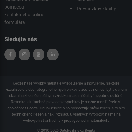
pomocou
Prevádzkové knihy
kontaktného
online
formulára
Sledujte nás
Keďže naše výrobky neustále vylepšujeme a inovujeme, niektoré
vizualizácie alebo fotografie herných prvkov a zostáv nemusí byť v danom
okamihu zhodné s reálnym výrobkom, ale môžu byť nepatrne odlišné.
Rovnako tak farebné prevedenie výrobkov je možné meniť. Preto si
spoločnosť Bonita Group Service s.r.o. vyhradzuje právo zmien, a to ako
technického riešenia, tak i vzhľadu u všetkých výrobkov, najmä na
webových stránkach a v propagačných materiáloch.
© 2010-2026
Detské ihriská Bonita