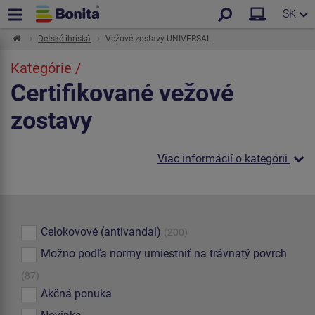
SK
Detské ihriská
Vežové zostavy UNIVERSAL
Kategórie /
Certifikované vežové
zostavy
Viac informácií o kategórii
Celokovové (antivandal)
(200)
Možno podľa normy umiestniť na trávnatý povrch
(87)
Akčná ponuka