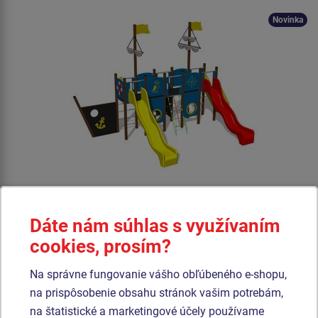
Novinka
Cena na vyžiadanie
Dáte nám súhlas s využívaním
cookies, prosím?
5x Veža, 2x šmýkačka, 2x stožiar s vlajkou, šikmý sieťový výlez,
kotva a kormidlo z HDPE, 5x bariéra z HDPE, kresliaca tabula, šikmá
Na správne fungovanie vášho obľúbeného e-shopu,
lezecká stena s nášľapmi a bočnicemi, 2x bariéra s priezorom,
na prispôsobenie obsahu stránok vašim potrebám,
šikmá lezecká stena, kolmý tyčový výlez, kolmý sieťový výlez.
na štatistické a marketingové účely používame