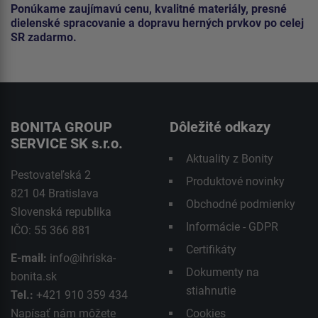
Ponúkame zaujímavú cenu, kvalitné materiály, presné
dielenské spracovanie a dopravu herných prvkov po celej
SR zadarmo.
BONITA GROUP
Dôležité odkazy
SERVICE SK s.r.o.
Aktuality z Bonity
Pestovateľská 2
Produktové novinky
821 04 Bratislava
Obchodné podmienky
Slovenská republika
Informácie - GDPR
IČO: 55 366 881
Certifikáty
E-mail:
info@ihriska-
Dokumenty na
bonita.sk
stiahnutie
Tel.:
+421 910 359 434
Napísať nám môžete
Cookies