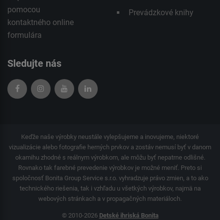
pomocou
Prevádzkové knihy
kontaktného
online
formulára
Sledujte nás
Keďže naše výrobky neustále vylepšujeme a inovujeme, niektoré
vizualizácie alebo fotografie herných prvkov a zostáv nemusí byť v danom
okamihu zhodné s reálnym výrobkom, ale môžu byť nepatrne odlišné.
Rovnako tak farebné prevedenie výrobkov je možné meniť. Preto si
spoločnosť Bonita Group Service s.r.o. vyhradzuje právo zmien, a to ako
technického riešenia, tak i vzhľadu u všetkých výrobkov, najmä na
webových stránkach a v propagačných materiáloch.
© 2010-2026
Detské ihriská Bonita