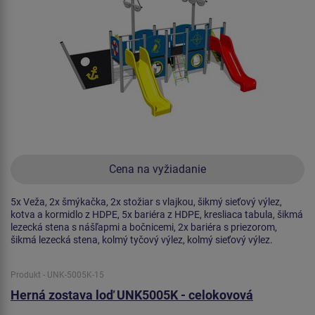
Cena na vyžiadanie
5x Veža, 2x šmýkačka, 2x stožiar s vlajkou, šikmý sieťový výlez,
kotva a kormidlo z HDPE, 5x bariéra z HDPE, kresliaca tabula, šikmá
lezecká stena s nášľapmi a bočnicemi, 2x bariéra s priezorom,
šikmá lezecká stena, kolmý tyčový výlez, kolmý sieťový výlez.
Produkt - UNK-5005K-15
Herná zostava loď UNK5005K - celokovová