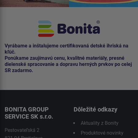
Vyrábame a inštalujeme certifikovaná detské ihriská na
kľúč.
Ponúkame zaujímavú cenu, kvalitné materiály, presné
dielenské spracovanie a dopravu herných prvkov po celej
SR zadarmo.
BONITA GROUP
Dôležité odkazy
SERVICE SK s.r.o.
Aktuality z Bonity
Pestovateľská 2
Produktové novinky