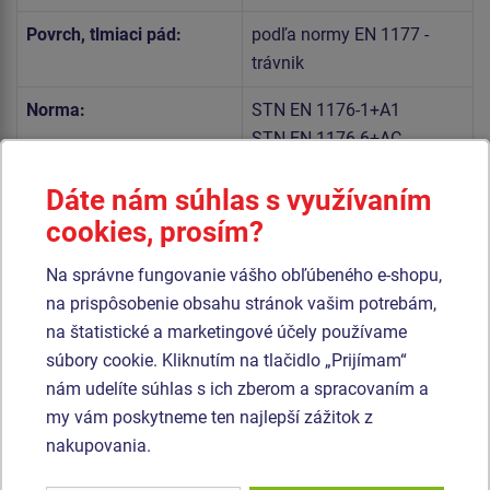
Povrch, tlmiaci pád:
podľa normy EN 1177 -
trávnik
Norma:
STN EN 1176-1+A1
STN EN 1176-6+AC
Dáte nám súhlas s využívaním
Telo hojdačky a sedadlo sú vyrobené z vysoko kvalitného
cookies, prosím?
plastu HDPE (celoprefarbený polyetylén s vysokou
hustotou, ktorýsa vyznačuje vysokou farebnou stálosťou,
Na správne fungovanie vášho obľúbeného e-shopu,
odolnosťou proti UV žiareniu a hlavne bezpečnosťou,
na prispôsobenie obsahu stránok vašim potrebám,
pretože je nelámavý a nehrozí tak žiadne nebezpečenstvo
na štatistické a marketingové účely používame
zranenia detí ostrými úlomkami).
súbory cookie. Kliknutím na tlačidlo „Prijímam“
nám udelíte súhlas s ich zberom a spracovaním a
Pružina hojdačky je vyrobená zo špeciálnej pružinárskej
my vám poskytneme ten najlepší zážitok z
ocele a je upravená duplexným nástrekom práškovou
nakupovania.
vypaľovacou farbou podľa RAL. Všetok spojovací materiál
je pozinkovaný alebo nerezový.