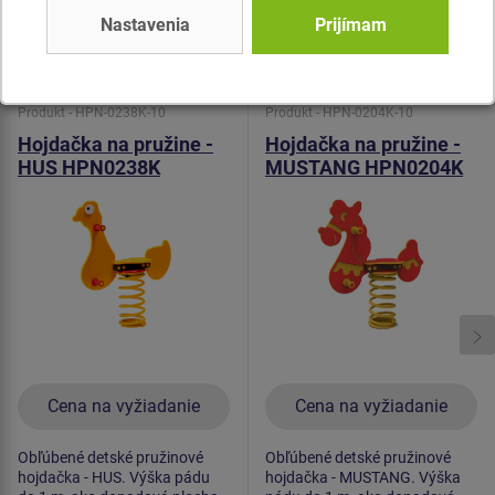
Nastavenia
Prijímam
Podobný
tovar
Produkt - HPN-0238K-10
Produkt - HPN-0204K-10
Hojdačka na pružine -
Hojdačka na pružine -
HUS HPN0238K
MUSTANG HPN0204K
Cena na vyžiadanie
Cena na vyžiadanie
Obľúbené detské pružinové
Obľúbené detské pružinové
hojdačka - HUS. Výška pádu
hojdačka - MUSTANG. Výška