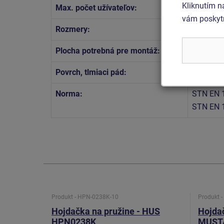
Kliknutím n
Max. počet užívateľov:
1
vám poskytn
Rozmery:
0,82 x 0,
Plocha potrebná pre montáž:
3,82 x 3
Povrch, tlmiaci pád:
podľa no
Norma:
STN EN 
STN EN 
Produkt - HPN-0238K-10
Produkt 
Hojdačka na pružine - HUS
Hojdač
HPN0238K
MUST