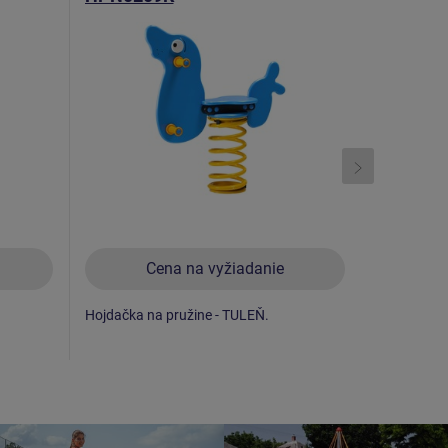
Cena na vyžiadanie
C
Hojdačka na pružine - TULEŇ.
Hojdačka n