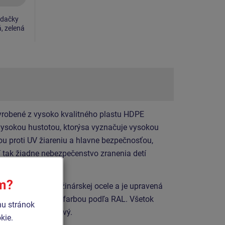
jdačky
á, zelená
yrobené z vysoko kvalitného plastu HDPE
 vysokou hustotou, ktorýsa vyznačuje vysokou
ou proti UV žiareniu a hlavne bezpečnosťou,
í tak žiadne nebezpečenstvo zranenia detí
ím?
zo špeciálnej pružinárskej ocele a je upravená
vou vypaľovacou farbou podľa RAL. Všetok
hu stránok
vaný alebo nerezový.
kie.