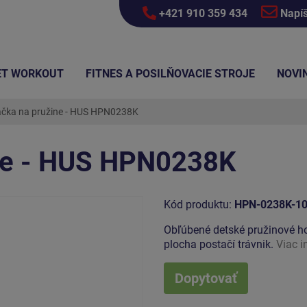
+421 910 359 434
Napí
ET WORKOUT
FITNES A POSILŇOVACIE STROJE
NOVI
čka na pružine - HUS HPN0238K
ne - HUS HPN0238K
Kód produktu:
HPN-0238K-1
Obľúbené detské pružinové h
plocha postačí trávnik.
Viac i
Dopytovať