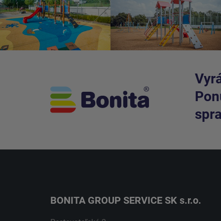
Vyrá
Ponú
spra
BONITA GROUP SERVICE SK s.r.o.