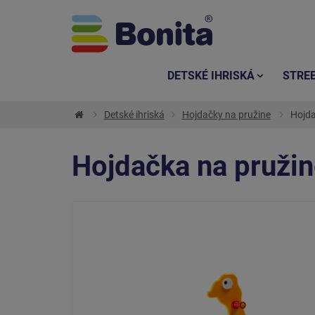
DETSKÉ IHRISKÁ
STRE
Detské ihriská
Hojdačky na pružine
Hojda
Hojdačka na pruži