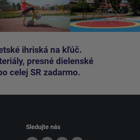
tské ihriská na kľúč.
riály, presné dielenské
po celej SR zadarmo.
Sledujte nás