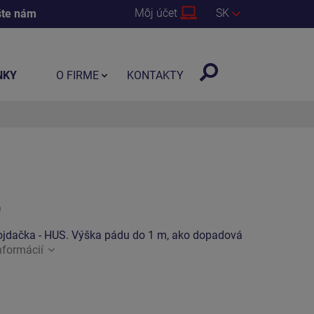
Môj účet
SK
šte nám
NKY
O FIRME
KONTAKTY
0
ojdačka - HUS. Výška pádu do 1 m, ako dopadová
nformácií