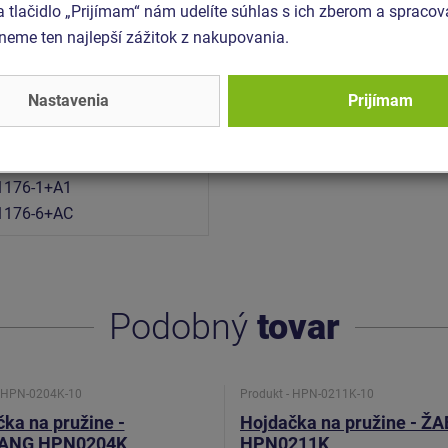
a tlačidlo „Prijímam“ nám udelíte súhlas s ich zberom a spraco
eme ten najlepší zážitok z nakupovania.
24 x 0,9 m
Nastavenia
Prijímam
,24 m
rmy EN 1177 - trávnik
1176-1+A1
1176-6+AC
Podobný
tovar
- HPN-0204K-10
Produkt - HPN-0211K-10
ka na pružine -
Hojdačka na pružine - Ž
ANG HPN0204K
HPN0211K