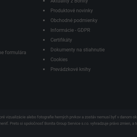
Aktuality z Bonity
Produktové novinky
Obchodné podmienky
Informácie - GDPR
Certifikáty
Dokumenty na stiahnutie
ne formulára
Cookies
Prevádzkové knihy
ré vizualizácie alebo fotografie herných prvkov a zostáv nemusí byť v danom 
iť. Preto si spoločnosť Bonita Group Service s.r.o. vyhradzuje právo zmien, a t
.