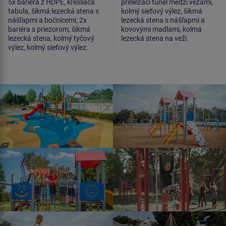
5x bariéra z HDPE, kresliaca
preliezací tunel medzi vežami,
tabula, šikmá lezecká stena s
kolmý sieťový výlez, šikmá
nášľapmi a bočnicemi, 2x
lezecká stena s nášľapmi a
bariéra s priezorom, šikmá
kovovými madlami, kolmá
lezecká stena, kolmý tyčový
lezecká stena na veži.
výlez, kolmý sieťový výlez.