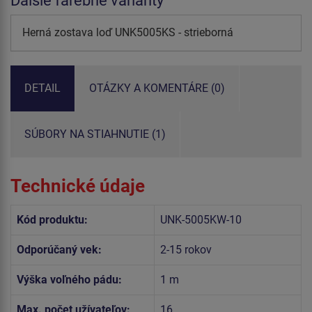
Ďalšie farebné varianty
Herná zostava loď UNK5005KS - strieborná
DETAIL
OTÁZKY A KOMENTÁRE (0)
SÚBORY NA STIAHNUTIE (1)
Technické údaje
Kód produktu:
UNK-5005KW-10
Odporúčaný vek:
2-15 rokov
Výška voľného pádu:
1 m
Max. počet užívateľov:
16