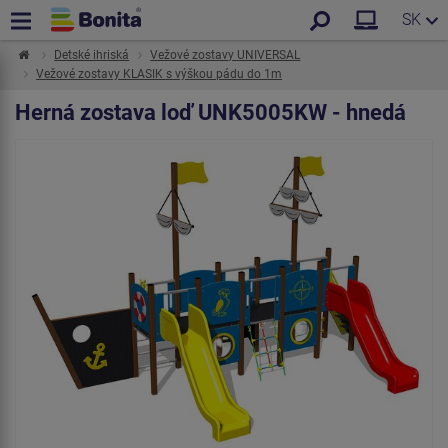
SK
Detské ihriská
Vežové zostavy UNIVERSAL
Vežové zostavy KLASIK s výškou pádu do 1m
Herná zostava loď UNK5005KW - hnedá