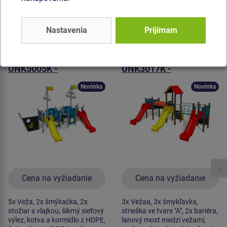
Podobný
tovar
Nastavenia
Prijímam
Produkt - UNK-5005K-10
Produkt - UNK-3017K-10
Herná zostava loď
Herná zostava hrad
UNK5005K -
UNK3017K -
celokovová
celokovová
Novinka
Novinka
Cena na vyžiadanie
Cena na vyžiadanie
5x Veža, 2x šmýkačka, 2x
3x Vežaa, 3x šmykľavka,
stožiar s vlajkou, šikmý sieťový
strieška ve tvare "A", 2x bariéra,
výlez, kotva a kormidlo z HDPE,
lanový most medzi vežami,