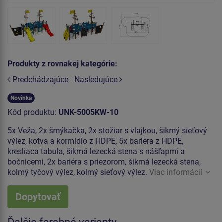
Produkty z rovnakej kategórie:
Predchádzajúce
Nasledujúce
Novinka
Kód produktu:
UNK-5005KW-10
5x Veža, 2x šmýkačka, 2x stožiar s vlajkou, šikmý sieťový
výlez, kotva a kormidlo z HDPE, 5x bariéra z HDPE,
kresliaca tabula, šikmá lezecká stena s nášľapmi a
bočnicemi, 2x bariéra s priezorom, šikmá lezecká stena,
kolmý tyčový výlez, kolmý sieťový výlez.
Viac informácií
Dopytovať