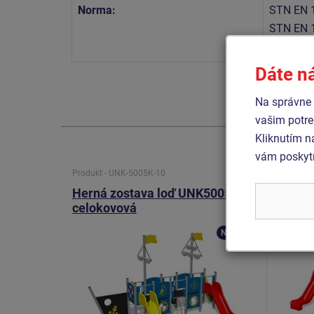
Norma:
STN EN 
STN EN 
STN EN 
Dáte n
Na správne 
vašim potre
Kliknutím n
vám poskytn
Produkt - UNK-5005K-10
Produkt 
Herná zostava loď UNK5005K -
Herná
celokovová
celok
Novinka