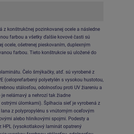
á z konštrukčnej pozinkovanej ocele a následne
ou farbou a všetky ďalšie kovové časti sú
ej ocele, ošetrenej pieskovaním, duplexným
anou farbou. Tieto konštrukcie sú uložené do
laminátu. Čelo šmýkačky, atď. sú vyrobené z
E (celoprefarbený polyetylén s vysokou hustotou,
rebnou stálosťou, odolnosťou proti UV žiareniu a
 je nelámavý a nehrozí tak žiadne
 ostrými úlomkami). Šplhacia sieť je vyrobená z
lana z polypropylénu s vnútorným oceľovým
ovými alebo hliníkovými spojmi. Podesty a
 z HPL (vysokotlakový laminát opatrený