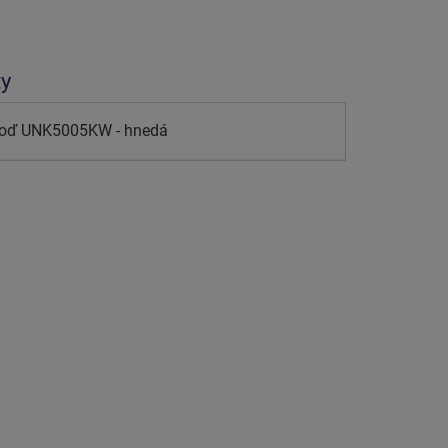
ty
loď UNK5005KW - hnedá