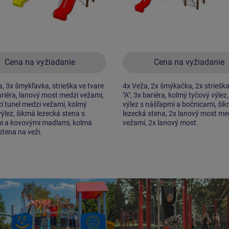
Cena na vyžiadanie
Cena na vyžiadanie
, 3x šmykľavka, strieška ve tvare
4x Veža, 2x šmýkačka, 2x strieška
bariéra, lanový most medzi vežami,
"A", 3x bariéra, kolmý tyčový výlez
cí tunel medzi vežami, kolmý
výlez s nášľapmi a bočnicami, ši
výlez, šikmá lezecká stena s
lezecká stena, 2x lanový most me
i a kovovými madlami, kolmá
vežami, 2x lanový most.
stena na veži.