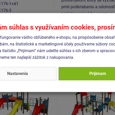
protišmykom, ktorý sa vyznač
1176-1+A1
proti poškriabaniu a odolnosť
1176-3
pozinkovaný alebo nerezový.
1176-11
ám súhlas s využívaním cookies, pros
fungovanie vášho obľúbeného e-shopu, na prispôsobenie obsa
Podobný
tovar
bám, na štatistické a marketingové účely používame súbory coo
a tlačidlo „Prijímam“ nám udelíte súhlas s ich zberom a spraco
eme ten najlepší zážitok z nakupovania.
- UNK-3017K-10
Produkt - UNK-4010K-10
 zostava hrad UNK3017K -
Herná zostava klasik
Nastavenia
Prijímam
ovová
UNK4010K - celokovová
Novinka