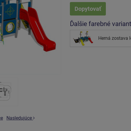
Dopytovať
Ďalšie farebné varian
Herná zostava 
ce
Nasledujúce