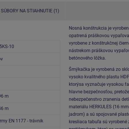
SÚBORY NA STIAHNUTIE (1)
Nosná konštrukcia je vyroben
opatrená práškovou vypaľovan
vyrobene z konštrukčnej čiern
5KS-10
nástrekom práškovou vypaľov
betónového lôžka.
ov
Šmýkačka je vyrobená zo sklo
vysoko kvalitného plastu HDP
ktorýsa vyznačuje vysokou fa
hlavne bezpečnosťou, pretože
,96 m
nebezpečenstvo zranenia detí
materiálu HERKULES (16 mm 
,46 m
jadrom) a sú spojované plast
rmy EN 1177 - trávnik
kresliaca tabuľa sú vyrobené