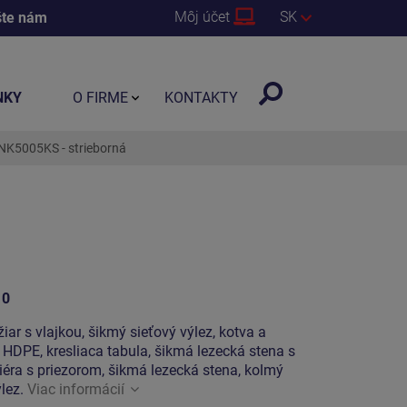
Môj účet
SK
šte nám
NKY
O FIRME
KONTAKTY
NK5005KS - strieborná
10
iar s vlajkou, šikmý sieťový výlez, kotva a
 HDPE, kresliaca tabula, šikmá lezecká stena s
iéra s priezorom, šikmá lezecká stena, kolmý
ýlez.
Viac informácií