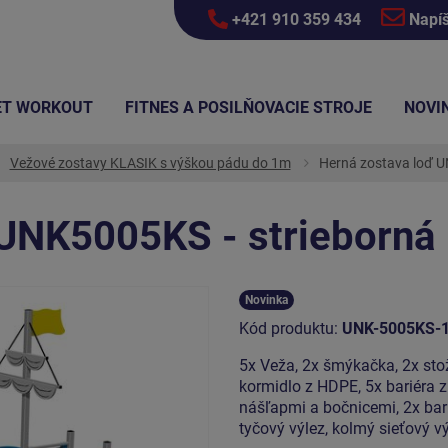
+421 910 359 434
Napí
ET WORKOUT
FITNES A POSILŇOVACIE STROJE
NOVI
Vežové zostavy KLASIK s výškou pádu do 1m
Herná zostava loď U
 UNK5005KS - strieborná
Novinka
Kód produktu:
UNK-5005KS-
5x Veža, 2x šmýkačka, 2x stož
kormidlo z HDPE, 5x bariéra z
nášľapmi a bočnicemi, 2x bar
tyčový výlez, kolmý sieťový v