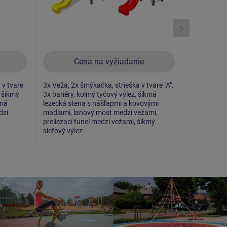
Cena na vyžiadanie
C
 v tvare
3x Veža, 2x šmýkačka, strieška v tvare "A",
2x Veža, 2x
, šikmý
3x bariéry, kolmý tyčový výlez, šikmá
tvare "A", 2
kmá
lezecká stena s nášľapmi a kovovými
nášľapmi a 
dzi
madlami, lanový most medzi vežami,
medzi vežam
preliezací tunel medzi vežami, šikmý
kovové rah
sieťový výlez.