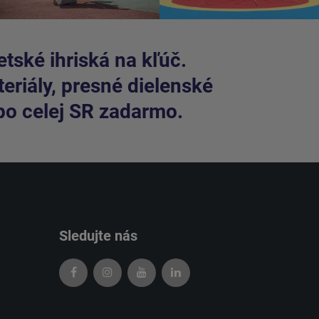
tské ihriská na kľúč.
riály, presné dielenské
po celej SR zadarmo.
Sledujte nás