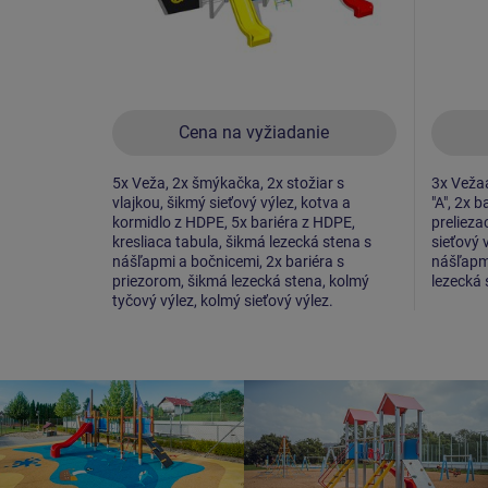
Cena na vyžiadanie
5x Veža, 2x šmýkačka, 2x stožiar s
3x Vežaa
vlajkou, šikmý sieťový výlez, kotva a
"A", 2x 
kormidlo z HDPE, 5x bariéra z HDPE,
prelieza
kresliaca tabula, šikmá lezecká stena s
sieťový 
nášľapmi a bočnicemi, 2x bariéra s
nášľapm
priezorom, šikmá lezecká stena, kolmý
lezecká 
tyčový výlez, kolmý sieťový výlez.