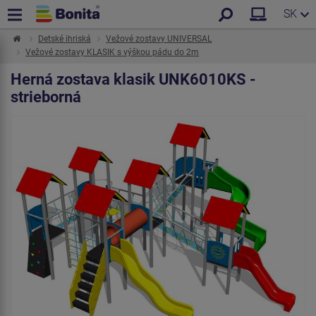
SK
Detské ihriská
Vežové zostavy UNIVERSAL
Vežové zostavy KLASIK s výškou pádu do 2m
Herná zostava klasik UNK6010KS -
strieborná