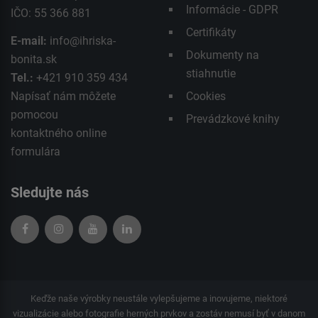
Informácie - GDPR
IČO: 55 366 881
Certifikáty
E-mail:
info@ihriska-
Dokumenty na
bonita.sk
stiahnutie
Tel.:
+421 910 359 434
Napísať nám môžete
Cookies
pomocou
Prevádzkové knihy
kontaktného
online
formulára
Sledujte nás
Keďže naše výrobky neustále vylepšujeme a inovujeme, niektoré
vizualizácie alebo fotografie herných prvkov a zostáv nemusí byť v danom