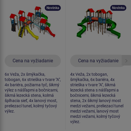
celokovová
celokovová
Novinka
Novinka
Cena na vyžiadanie
Cena na vyžiadanie
6x Veža, 2x šmýkačka,
4x Veža, 2x tobogan,
tobogan, 6x strieška v tvare "A",
šmýkačka, 6x bariéra, 4x
4x bariéra, požiarna tyč, šikmý
strieška v tvare "A", šikmá
výlez s nášľapmi a bočnicami,
lezecká stena s nášľapmi a
šikmá lezecká stena, kolmá
bočnicemi, šikmá lezecká
šplhacia sieť, 4x lanový most,
stena, 2x šikmý lanový most
preliezací tunel, kolmý tyčový
medzi vežami, preliezací tunel
výlez.
medzi vežami, lanový most
medzi vežami, kolmý tyčový
výlez.