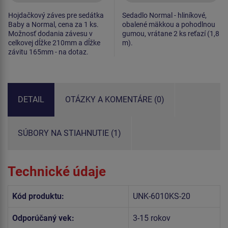
Hojdačkový záves pre sedátka
Sedadlo Normal - hliníkové,
Baby a Normal, cena za 1 ks.
obalené mäkkou a pohodlnou
Možnosť dodania závesu v
gumou, vrátane 2 ks reťazí (1,8
celkovej dĺžke 210mm a dĺžke
m).
závitu 165mm - na dotaz.
DETAIL
OTÁZKY A KOMENTÁRE (0)
SÚBORY NA STIAHNUTIE (1)
Technické údaje
Kód produktu:
UNK-6010KS-20
Odporúčaný vek:
3-15 rokov