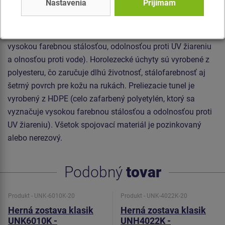
Nastavenia
Prijímam
sa vyznačuje vysokou farebnou stálosťou, odolnosťou proti
poškriabaniu a odolnosťou proti vode). Strechy sú
vyrobené z HPL (Vysokotlakový laminát, ktorý sa vyznačuje
vysokou farebnou stálosťou, odolnosťou proti UV žiareniu
a olnosťou proti vode). Horolezecké úchyty sú vyrobené z
polyesteru, čo zaručuje dlhú životnosť, stálofarebnosť aj
šetrný povrch pre kožu na rukách. Preliezacie tunel je
vyrobený z HDPE (celo zafarbený polyetylén, ktorý sa
vyznačuje vysokou farebnou stálosťou a odolnosťou proti
UV žiareniu). Všetok spojovací materiál je pozinkovaný
alebo nerezový.
Podobný
tovar
Produkt - UNK-6010K-20
Produkt - UNK-4022K-20
Herná zostava klasik
Herná zostava klasik
UNK6010K -
UNH4022K -