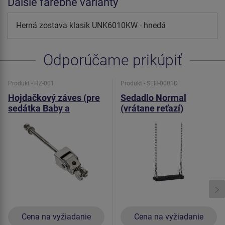
Ďalšie farebné varianty
Herná zostava klasik UNK6010KW - hnedá
Odporúčame prikúpiť
Produkt - HZ-001
Produkt - SEH-0001D
Hojdačkový záves (pre
Sedadlo Normal
sedátka Baby a
(vrátane reťazí)
Normal)
Cena na vyžiadanie
Cena na vyžiadanie