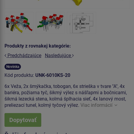
Produkty z rovnakej kategórie:
Predchádzajúce
Nasledujúce
Novinka
Kód produktu:
UNK-6010KS-20
6x Veža, 2x šmýkačka, tobogan, 6x strieška v tvare "A", 4x
bariéra, požiarna tyč, šikmý výlez s nášľapmi a bočnicami,
šikmá lezecká stena, kolmá šplhacia sieť, 4x lanový most,
preliezací tunel, kolmý tyčový výlez.
Viac informácií
Dopytovať