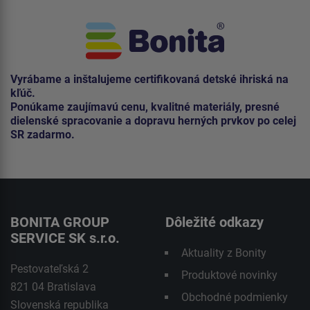
Vyrábame a inštalujeme certifikovaná detské ihriská na
kľúč.
Ponúkame zaujímavú cenu, kvalitné materiály, presné
dielenské spracovanie a dopravu herných prvkov po celej
SR zadarmo.
BONITA GROUP
Dôležité odkazy
SERVICE SK s.r.o.
Aktuality z Bonity
Pestovateľská 2
Produktové novinky
821 04 Bratislava
Obchodné podmienky
Slovenská republika