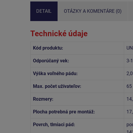
DETAIL
OTÁZKY A KOMENTÁRE (0)
Technické údaje
Kód produktu:
UN
Odporúčaný vek:
3-
Výška voľného pádu:
2,
Max. počet užívateľov:
65
Rozmery:
14,
Plocha potrebná pre montáž:
17
Povrch, tlmiaci pád:
po
14