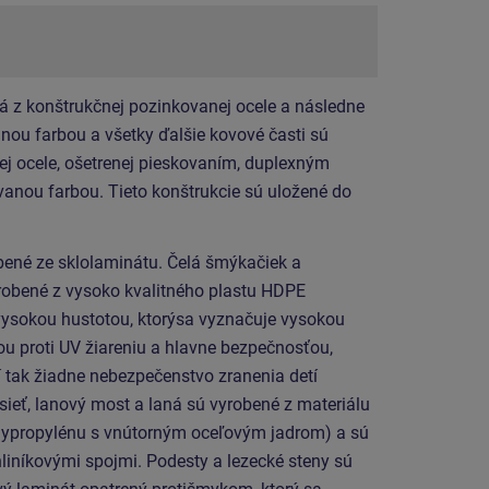
á z konštrukčnej pozinkovanej ocele a následne
ou farbou a všetky ďalšie kovové časti sú
ej ocele, ošetrenej pieskovaním, duplexným
anou farbou. Tieto konštrukcie sú uložené do
ené ze sklolaminátu. Čelá šmýkačiek a
robené z vysoko kvalitného plastu HDPE
 vysokou hustotou, ktorýsa vyznačuje vysokou
ou proti UV žiareniu a hlavne bezpečnosťou,
í tak žiadne nebezpečenstvo zranenia detí
sieť, lanový most a laná sú vyrobené z materiálu
ypropylénu s vnútorným oceľovým jadrom) a sú
liníkovými spojmi. Podesty a lezecké steny sú