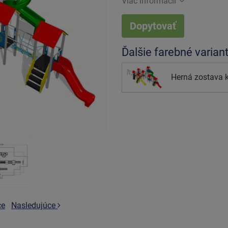
Viac informácií
Dopytovať
Ďalšie farebné varian
Herná zostava 
ce
Nasledujúce