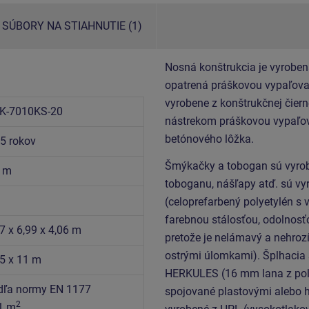
SÚBORY NA STIAHNUTIE (1)
Nosná konštrukcia je vyroben
opatrená práškovou vypaľovan
vyrobene z konštrukčnej čiern
K-7010KS-20
nástrekom práškovou vypaľov
betónového lôžka.
15 rokov
Šmýkačky a tobogan sú vyrob
0 m
toboganu, nášľapy atď. sú vy
(celoprefarbený polyetylén s
farebnou stálosťou, odolnosť
7 x 6,99 x 4,06 m
pretože je nelámavý a nehroz
ostrými úlomkami). Šplhacia 
,5 x 11 m
HERKULES (16 mm lana z pol
dľa normy EN 1177
spojované plastovými alebo h
2
1 m