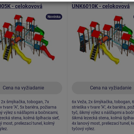
05K - celokovová
UNK6010K - celokovová
Novinka
Cena na vyžiadanie
Cena na vyžiadanie
 2x šmýkačka, tobogan, 7x
6x Veža, 2x šmýkačka, tobogan, 
v tvare "A", 5x bariéra, požiarna
strieška v tvare "A", 4x bariéra, po
mý výlez s nášľapmi a bočnicami,
tyč, šikmý výlez s nášľapmi a boč
zecká stena, kolmá šplhacia sieť,
šikmá lezecká stena, kolmá šplhac
ý most, preliezací tunel, kolmý
4x lanový most, preliezací tunel, 
ýlez.
tyčový výlez.