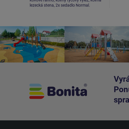
lezecká stena, 2x sedadlo Normal.
Vyrá
Ponú
spra