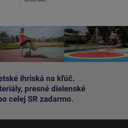
tské ihriská na kľúč.
riály, presné dielenské
po celej SR zadarmo.