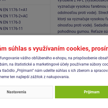
vyrobené z HPL (vysokotlakov
vyznačuje vysokou farebnou s
N EN 1176-1+A1
odolnosťou proti vode). Stre
N EN 1176-2+AC
ktorý sa vyznačuje vysokou fa
N EN 1176-3
olnosťou proti vode). Sedadl
N EN 1176-11
pohodlnou gumou. Reťaze sú n
predĺženia ich životnosti. Ho
zaručuje dlhú životnosť, stál
ám súhlas s využívaním cookies, pros
Preliezacie tunel je vyrobený 
vyznačuje vysokou farebnou s
fungovanie vášho obľúbeného e-shopu, na prispôsobenie obsa
spojovací materiál je pozinko
bám, na štatistické a marketingové účely používame súbory coo
a tlačidlo „Prijímam“ nám udelíte súhlas s ich zberom a spraco
eme ten najlepší zážitok z nakupovania.
Podobný
tovar
Nastavenia
Prijímam
- UNK-7005K-20
Produkt - UNK-6010K-20
zostava klasik
Herná zostava klasik