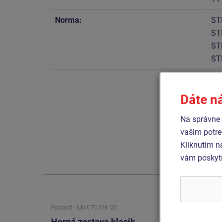
Norma:
ST
ST
ST
ST
Dáte n
Na správne 
vašim potre
Kliknutím n
vám poskytn
Produkt - UNK-7010K-20
Produkt 
Herná zostava klasik
Herná 