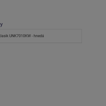
ty
klasik UNK7010KW - hnedá