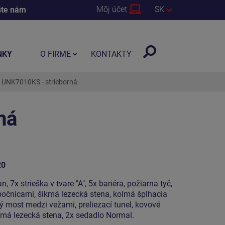
Môj účet
SK
šte nám
NKY
O FIRME
KONTAKTY
k UNK7010KS - strieborná
ná
20
 7x strieška v tvare "A", 5x bariéra, požiarna tyč,
bočnicami, šikmá lezecká stena, kolmá šplhacia
vý most medzi vežami, preliezací tunel, kovové
olmá lezecká stena, 2x sedadlo Normal.