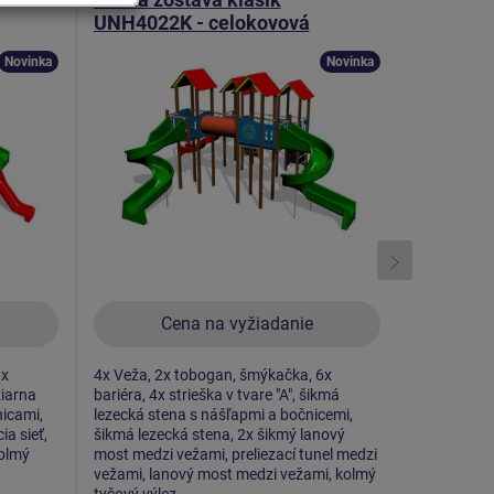
UNH4022K - celokovová
UNK3015
Novinka
Novinka
Cena na vyžiadanie
C
6x
4x Veža, 2x tobogan, šmýkačka, 6x
3x Veža, šm
žiarna
bariéra, 4x strieška v tvare "A", šikmá
"A" ihlanu, 
nicami,
lezecká stena s nášľapmi a bočnicemi,
šikmý výlez
ia sieť,
šikmá lezecká stena, 2x šikmý lanový
lanový most
kolmý
most medzi vežami, preliezací tunel medzi
tunel medzi
vežami, lanový most medzi vežami, kolmý
sedadlo No
tyčový výlez.