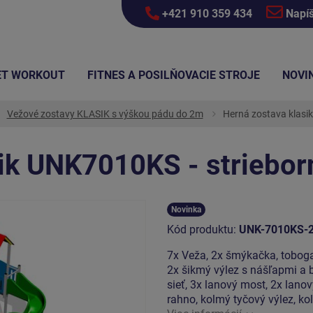
+421 910 359 434
Napí
ET WORKOUT
FITNES A POSILŇOVACIE STROJE
NOVI
Vežové zostavy KLASIK s výškou pádu do 2m
Herná zostava klasi
sik UNK7010KS - striebor
Novinka
Kód produktu:
UNK-7010KS-
7x Veža, 2x šmýkačka, tobogan,
2x šikmý výlez s nášľapmi a 
sieť, 3x lanový most, 2x lano
rahno, kolmý tyčový výlez, k