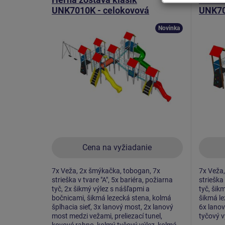
UNK7010K - celokovová
UNK70
Novinka
Cena na vyžiadanie
7x Veža, 2x šmýkačka, tobogan, 7x
7x Veža,
strieška v tvare "A", 5x bariéra, požiarna
strieška 
tyč, 2x šikmý výlez s nášľapmi a
tyč, šik
bočnicami, šikmá lezecká stena, kolmá
šikmá le
šplhacia sieť, 3x lanový most, 2x lanový
6x lanov
most medzi vežami, preliezací tunel,
tyčový v
kovové rahno, kolmý tyčový výlez, kolmá