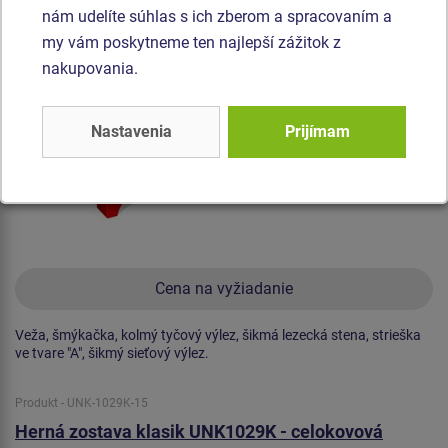
Novinka
nám udelíte súhlas s ich zberom a spracovaním a
my vám poskytneme ten najlepší zážitok z
nakupovania.
Nastavenia
Prijímam
Cena na vyžiadanie
Veža, šmýkačka, kolmý tyčový výlez, šikmá lezecká stena, strieška
ve tvare "A", šikmý sieťový výlez.
Produkt - UNK-1029K-15
Herná zostava klasik UNK1029K - celokovová