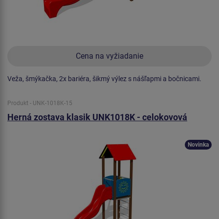
Cena na vyžiadanie
Veža, šmýkačka, 2x bariéra, šikmý výlez s nášľapmi a bočnicami.
Produkt - UNK-1018K-15
Herná zostava klasik UNK1018K - celokovová
Novinka