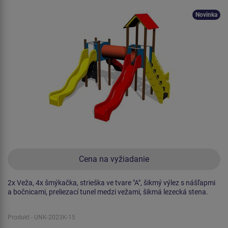
Novinka
Cena na vyžiadanie
2x Veža, 4x šmýkačka, strieška ve tvare "A", šikmý výlez s nášľapmi
a bočnicami, preliezací tunel medzi vežami, šikmá lezecká stena.
Produkt - UNK-2023K-15