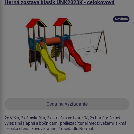
Herná zostava klasik UNK2023K - celokovová
Novinka
Cena na vyžiadanie
2x Veža, 2x šmýkačka, 2x strieška ve tvare "A", 2x bariéry, šikmý
výlez s nášľapmi a bočnicami, preliezací tunel medzi vežami, šikmá
lezecká stena, kovové rahno, 2x sedadlo Normal.