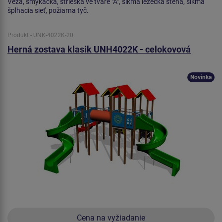
Veža, šmýkačka, strieška ve tvare "A", šikmá lezecká stena, šikmá
šplhacia sieť, požiarna tyč.
Produkt - UNK-4022K-20
Herná zostava klasik UNH4022K - celokovová
Novinka
Cena na vyžiadanie