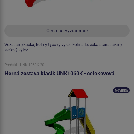
Cena na vyžiadanie
Veža, šmýkačka, kolmý tyčový výlez, kolmá lezecká stena, šikmý
sieťový výlez.
Produkt - UNK-1060K-20
Herná zostava klasik UNK1060K - celokovová
Novinka