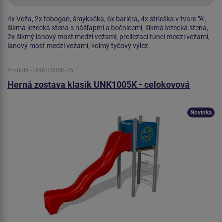
4x Veža, 2x tobogan, šmýkačka, 6x bariéra, 4x strieška v tvare "A",
šikmá lezecká stena s nášľapmi a bočnicemi, šikmá lezecká stena,
2x šikmý lanový most medzi vežami, preliezací tunel medzi vežami,
lanový most medzi vežami, kolmý tyčový výlez.
Produkt - UNK-1005K-15
Herná zostava klasik UNK1005K - celokovová
Novinka