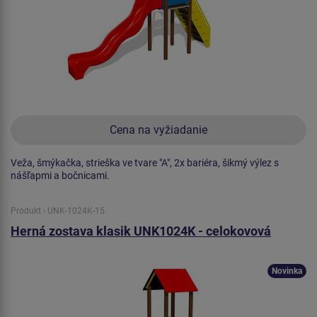
Cena na vyžiadanie
Veža, šmýkačka, strieška ve tvare "A", 2x bariéra, šikmý výlez s
nášľapmi a bočnicami.
Produkt - UNK-1024K-15
Herná zostava klasik UNK1024K - celokovová
Novinka