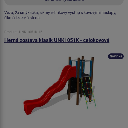
Veža, 2x šmýkačka, šikmý rebríkový výstup s kovovými nášlapy,
šikmá lezecká stena.
Produkt - UNK-1051K-15
Herná zostava klasik UNK1051K - celokovová
Novinka