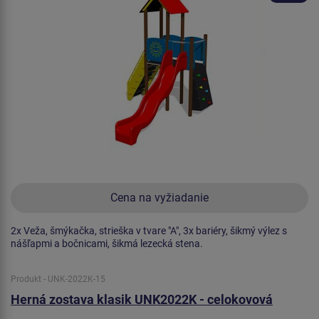
Cena na vyžiadanie
2x Veža, šmýkačka, strieška v tvare "A", 3x bariéry, šikmý výlez s
nášľapmi a bočnicami, šikmá lezecká stena.
Produkt - UNK-2022K-15
Herná zostava klasik UNK2022K - celokovová