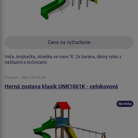
Cena na vyžiadanie
Veža, šmýkačka, strieška ve tvare "A", 2x bariéra, šikmý výlez s
nášľapmi a bočnicami.
Produkt - UNK-1061K-20
Herná zostava klasik UNK1061K - celokovová
Novinka