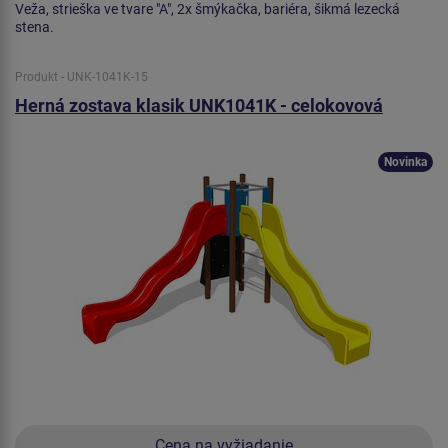
Veža, strieška ve tvare "A", 2x šmýkačka, bariéra, šikmá lezecká
stena.
Produkt - UNK-1041K-15
Herná zostava klasik UNK1041K - celokovová
Novinka
Cena na vyžiadanie