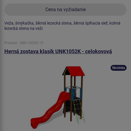
Cena na vyžiadanie
Veža, šmýkačka, šikmá lezecká stena, šikmá šplhacia sieť, kolmá
lezecká stena na veži.
Produkt - UNK-1052K-15
Herná zostava klasik UNK1052K - celokovová
Novinka