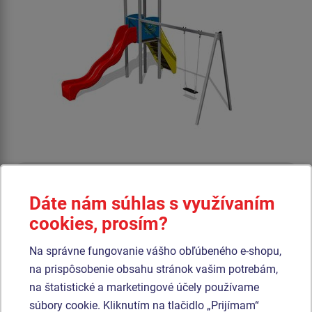
Cena na vyžiadanie
Dáte nám súhlas s využívaním
Veža, strieška ve tvare "A", 2x bariéra, šikmý výlez s nášľapmi a
cookies, prosím?
bočnicami, kovové rahno, 1x sedadlo Normal.
Na správne fungovanie vášho obľúbeného e-shopu,
Produkt - UNK-1026K-15
na prispôsobenie obsahu stránok vašim potrebám,
Herná zostava klasik UNK1026K - celokovová
na štatistické a marketingové účely používame
súbory cookie. Kliknutím na tlačidlo „Prijímam“