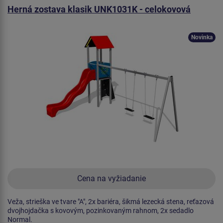
Herná zostava klasik UNK1031K - celokovová
Novinka
Cena na vyžiadanie
Veža, strieška ve tvare "A", 2x bariéra, šikmá lezecká stena, reťazová
dvojhojdačka s kovovým, pozinkovaným rahnom, 2x sedadlo
Normal.