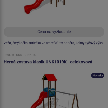
Cena na vyžiadanie
Veža, šmýkačka, strieška ve tvare "A", 2x bariéra, kolmý tyčový výlez.
Produkt - UNK-1019K-15
Herná zostava klasik UNK1019K - celokovová
Novinka