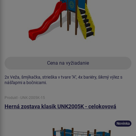
Cena na vyžiadanie
2x Veža, šmýkačka, strieška v tvare "A", 4x bariéry, šikmý výlez s
nášľapmi a bočnicami.
Produkt - UNK-2005K-15
Herná zostava klasik UNK2005K - celokovová
Novinka