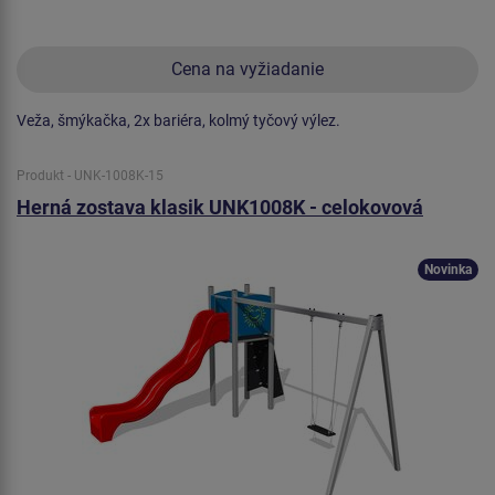
Cena na vyžiadanie
Veža, šmýkačka, 2x bariéra, kolmý tyčový výlez.
Produkt - UNK-1008K-15
Herná zostava klasik UNK1008K - celokovová
Novinka