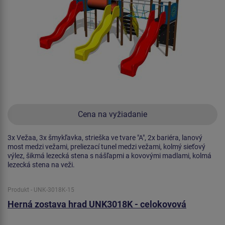
Cena na vyžiadanie
3x Vežaa, 3x šmykľavka, strieška ve tvare "A", 2x bariéra, lanový
most medzi vežami, preliezací tunel medzi vežami, kolmý sieťový
výlez, šikmá lezecká stena s nášľapmi a kovovými madlami, kolmá
lezecká stena na veži.
Produkt - UNK-3018K-15
Herná zostava hrad UNK3018K - celokovová