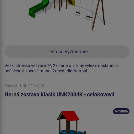
Cena na vyžiadanie
Veža, strieška ve tvare "A", 2x bariéra, šikmý výlez s nášľapmi a
bočnicami, kovové rahno, 2x sedadlo Normal.
Produkt - UNK-2004K-15
Herná zostava klasik UNK2004K - celokovová
Novinka