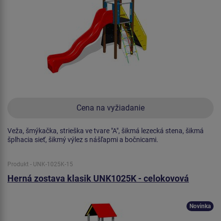
Cena na vyžiadanie
Veža, šmýkačka, strieška ve tvare "A", šikmá lezecká stena, šikmá
šplhacia sieť, šikmý výlez s nášľapmi a bočnicami.
Produkt - UNK-1025K-15
Herná zostava klasik UNK1025K - celokovová
Novinka