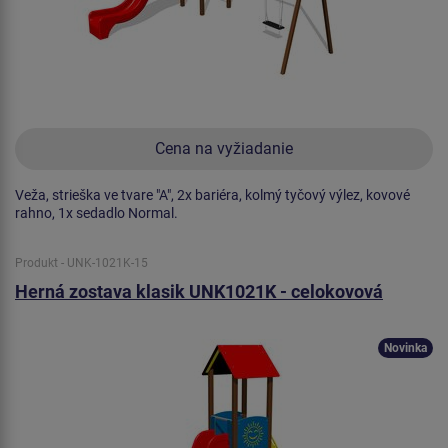
Cena na vyžiadanie
Veža, strieška ve tvare "A", 2x bariéra, kolmý tyčový výlez, kovové
rahno, 1x sedadlo Normal.
Produkt - UNK-1021K-15
Herná zostava klasik UNK1021K - celokovová
Novinka