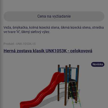
Cena na vyžiadanie
Veža, šmýkačka, kolmá lezecká stena, šikmá lezecká stena, strieška
ve tvare "A", šikmý sieťový výlez.
Produkt - UNK-1053K-15
Herná zostava klasik UNK1053K - celokovová
Novinka