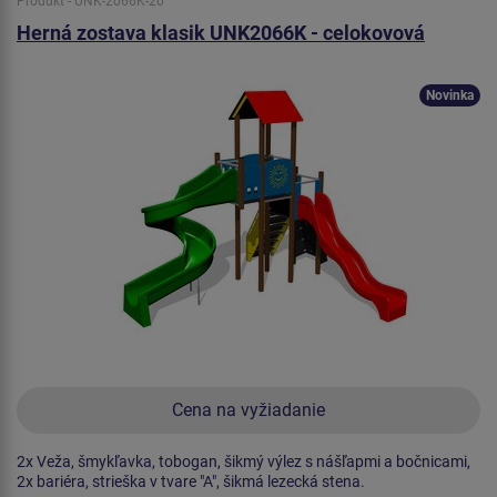
Produkt - UNK-2066K-20
Herná zostava klasik UNK2066K - celokovová
Novinka
Cena na vyžiadanie
2x Veža, šmykľavka, tobogan, šikmý výlez s nášľapmi a bočnicami,
2x bariéra, strieška v tvare "A", šikmá lezecká stena.