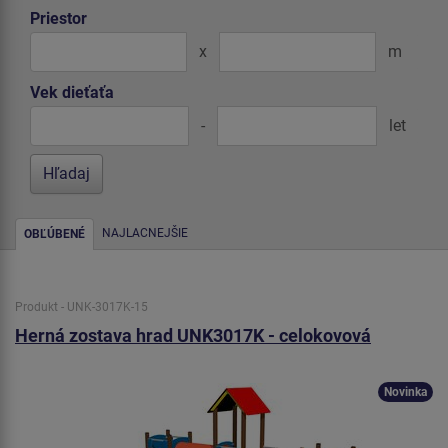
Priestor
x
m
Vek dieťaťa
-
let
NAJLACNEJŠIE
OBĽÚBENÉ
Produkt - UNK-3017K-15
Herná zostava hrad UNK3017K - celokovová
Novinka