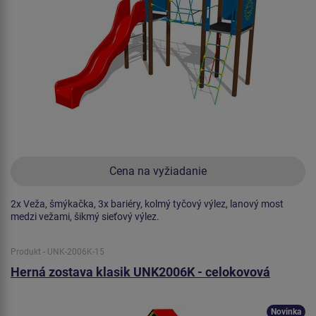
Cena na vyžiadanie
2x Veža, šmýkačka, 3x bariéry, kolmý tyčový výlez, lanový most
medzi vežami, šikmý sieťový výlez.
Produkt - UNK-2006K-15
Herná zostava klasik UNK2006K - celokovová
Novinka