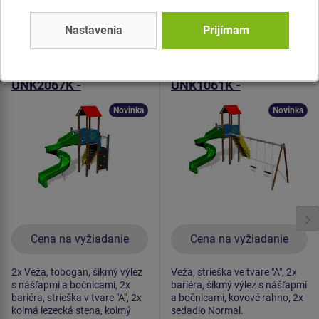
Podobný
tovar
Nastavenia
Prijímam
Produkt - UNK-2067K-20
Produkt - UNK-1061K-20
Herná zostava klasik
Herná zostava klasik
UNK2067K -
UNK1061K -
celokovová
celokovová
Novinka
Novinka
Cena na vyžiadanie
Cena na vyžiadanie
2x Veža, tobogan, šikmý výlez
Veža, strieška ve tvare "A", 2x
s nášľapmi a bočnicami, 2x
bariéra, šikmý výlez s nášľapmi
bariéra, strieška v tvare "A", 2x
a bočnicami, kovové rahno, 2x
kolmá lezecká stena, kolmý
sedadlo Normal.