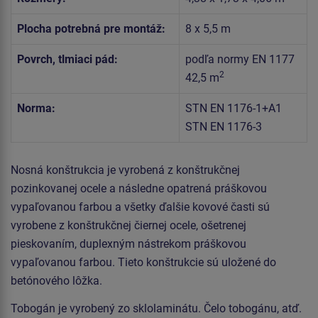
Plocha potrebná pre montáž:
8 x 5,5 m
Povrch, tlmiaci pád:
podľa normy EN 1177
2
42,5 m
Norma:
STN EN 1176-1+A1
STN EN 1176-3
Nosná konštrukcia je vyrobená z konštrukčnej
pozinkovanej ocele a následne opatrená práškovou
vypaľovanou farbou a všetky ďalšie kovové časti sú
vyrobene z konštrukčnej čiernej ocele, ošetrenej
pieskovaním, duplexným nástrekom práškovou
vypaľovanou farbou. Tieto konštrukcie sú uložené do
betónového lôžka.
Tobogán je vyrobený zo sklolaminátu. Čelo tobogánu, atď.