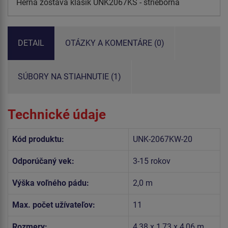
Herná zostava klasik UNK2067KS - strieborná
DETAIL
OTÁZKY A KOMENTÁRE (0)
SÚBORY NA STIAHNUTIE (1)
Technické údaje
Kód produktu:
UNK-2067KW-20
Odporúčaný vek:
3-15 rokov
Výška voľného pádu:
2,0 m
Max. počet užívateľov:
11
Rozmery:
4,38 x 1,73 x 4,06 m