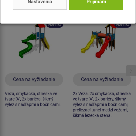
Nastavenia
Prijímam
Herná zostava klasik
Herná zostava klasik
UNK1060K -
UNK2024K -
celokovová
celokovová
Novinka
Novinka
Cena na vyžiadanie
Cena na vyžiadanie
Veža, šmýkačka, strieška ve
2x Veža, 2x šmýkačka, strieška
tvare "A", 2x bariéra, šikmý
ve tvare "A", 2x bariéry, šikmý
výlez s nášľapmi a bočnicami.
výlez s nášľapmi a bočnicami,
preliezací tunel medzi vežami,
šikmá lezecká stena.