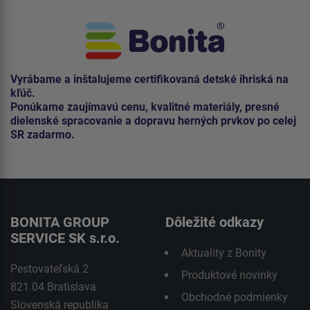
Vyrábame a inštalujeme certifikovaná detské ihriská na
kľúč.
Ponúkame zaujímavú cenu, kvalitné materiály, presné
dielenské spracovanie a dopravu herných prvkov po celej
SR zadarmo.
BONITA GROUP
Dôležité odkazy
SERVICE SK s.r.o.
Aktuality z Bonity
Pestovateľská 2
Produktové novinky
821 04 Bratislava
Obchodné podmienky
Slovenská republika