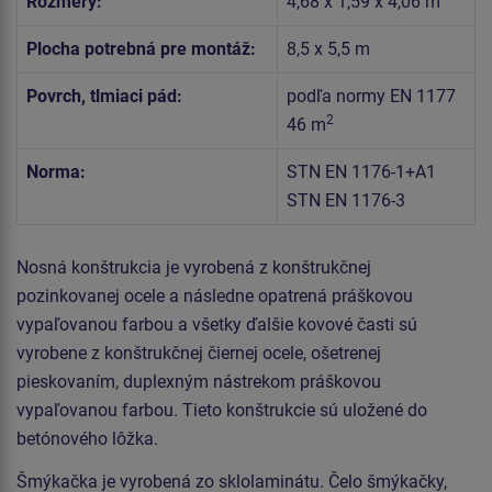
Rozmery:
4,68 x 1,59 x 4,06 m
Plocha potrebná pre montáž:
8,5 x 5,5 m
Povrch, tlmiaci pád:
podľa normy EN 1177
2
46 m
Norma:
STN EN 1176-1+A1
STN EN 1176-3
Nosná konštrukcia je vyrobená z konštrukčnej
pozinkovanej ocele a následne opatrená práškovou
vypaľovanou farbou a všetky ďalšie kovové časti sú
vyrobene z konštrukčnej čiernej ocele, ošetrenej
pieskovaním, duplexným nástrekom práškovou
vypaľovanou farbou. Tieto konštrukcie sú uložené do
betónového lôžka.
Šmýkačka je vyrobená zo sklolaminátu. Čelo šmýkačky,