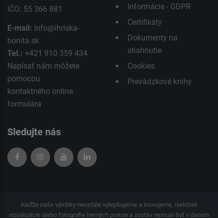
Informácie - GDPR
IČO: 55 366 881
Certifikáty
E-mail:
info@ihriska-
Dokumenty na
bonita.sk
stiahnutie
Tel.:
+421 910 359 434
Napísať nám môžete
Cookies
pomocou
Prevádzkové knihy
kontaktného
online
formulára
Sledujte nás
Keďže naše výrobky neustále vylepšujeme a inovujeme, niektoré
vizualizácie alebo fotografie herných prvkov a zostáv nemusí byť v danom