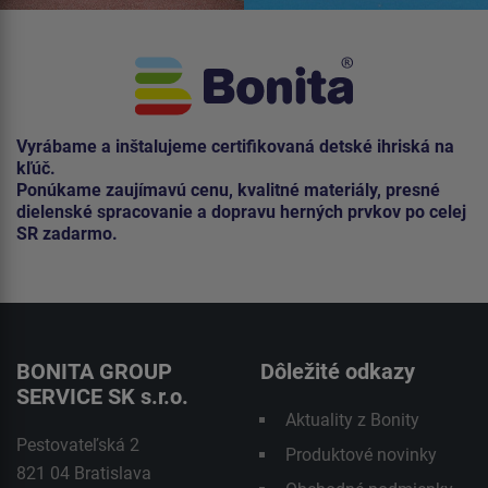
Vyrábame a inštalujeme certifikovaná detské ihriská na
kľúč.
Ponúkame zaujímavú cenu, kvalitné materiály, presné
dielenské spracovanie a dopravu herných prvkov po celej
SR zadarmo.
BONITA GROUP
Dôležité odkazy
SERVICE SK s.r.o.
Aktuality z Bonity
Pestovateľská 2
Produktové novinky
821 04 Bratislava