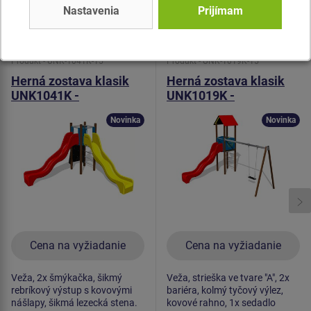
Nastavenia
Prijímam
Podobný
tovar
Produkt - UNK-1041K-15
Produkt - UNK-1019K-15
Herná zostava klasik
Herná zostava klasik
UNK1041K -
UNK1019K -
celokovová
celokovová
Novinka
Novinka
Cena na vyžiadanie
Cena na vyžiadanie
Veža, 2x šmýkačka, šikmý
Veža, strieška ve tvare "A", 2x
rebríkový výstup s kovovými
bariéra, kolmý tyčový výlez,
nášlapy, šikmá lezecká stena.
kovové rahno, 1x sedadlo