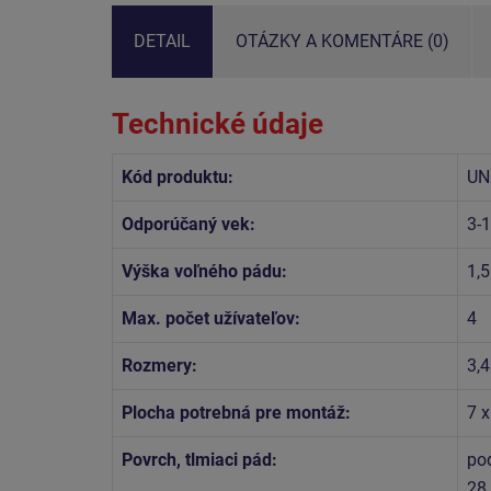
DETAIL
OTÁZKY A KOMENTÁRE (0)
Technické údaje
Kód produktu:
UN
Odporúčaný vek:
3-
Výška voľného pádu:
1,
Max. počet užívateľov:
4
Rozmery:
3,4
Plocha potrebná pre montáž:
7 
Povrch, tlmiaci pád:
po
28