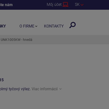
Môj účet
SK
šte nám
NKY
O FIRME
KONTAKTY
ik UNK1005KW - hnedá
15
kolmý tyčový výlez.
Viac informácií