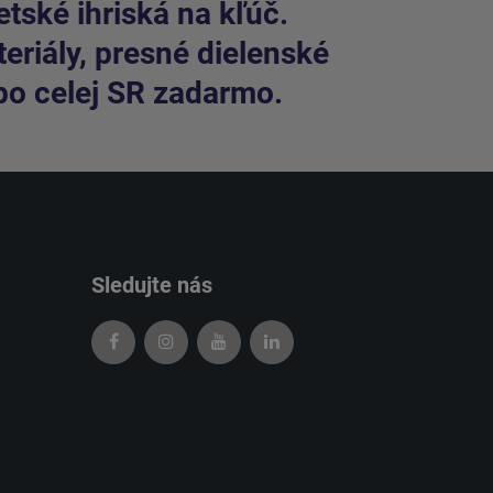
tské ihriská na kľúč.
riály, presné dielenské
po celej SR zadarmo.
Sledujte nás