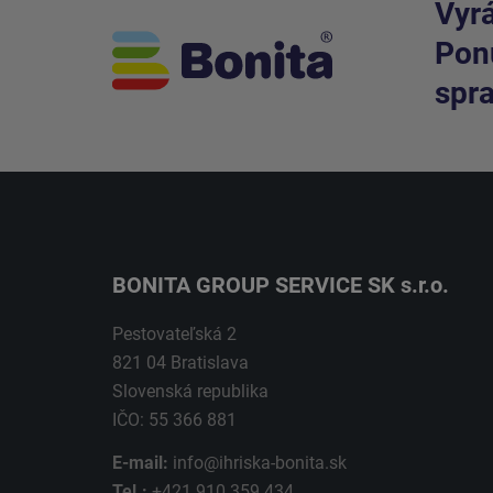
Vyrá
Ponú
spra
BONITA GROUP SERVICE SK s.r.o.
Pestovateľská 2
821 04 Bratislava
Slovenská republika
IČO: 55 366 881
E-mail:
info@ihriska-bonita.sk
Tel.:
+421 910 359 434