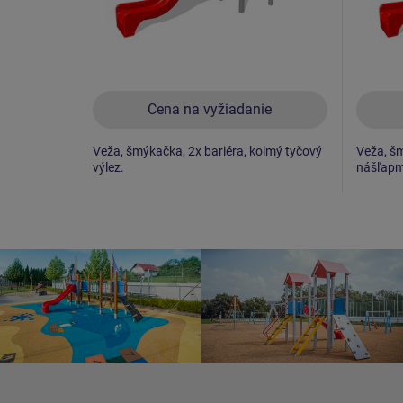
Cena na vyžiadanie
Veža, šmýkačka, 2x bariéra, kolmý tyčový
Veža, šm
výlez.
nášľapm