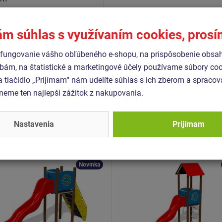
N EN 1176-1+A1
ám súhlas s využívaním cookies, pros
N EN 1176-3
fungovanie vášho obľúbeného e-shopu, na prispôsobenie obsa
bám, na štatistické a marketingové účely používame súbory coo
a tlačidlo „Prijímam“ nám udelíte súhlas s ich zberom a spraco
Podobný
tovar
eme ten najlepší zážitok z nakupovania.
- UNK-1012K-15
Produkt - UNK-1018K-15
Nastavenia
Prijímam
zostava klasik
Herná zostava klasik
12K - celokovová
UNK1018K - celokovová
Novinka