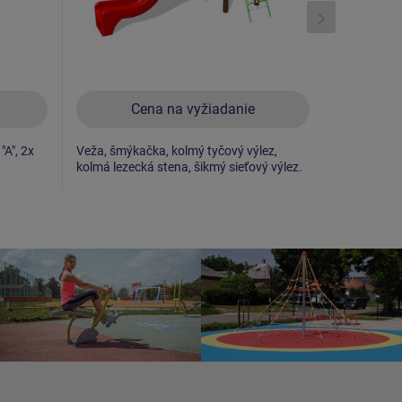
Cena na vyžiadanie
C
"A", 2x
Veža, šmýkačka, kolmý tyčový výlez,
Veža, 2x ba
kolmá lezecká stena, šikmý sieťový výlez.
kovové rah