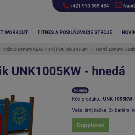
+421 910 359 434
Napí
ET WORKOUT
FITNES A POSILŇOVACIE STROJE
NOVI
Vežové zostavy KLASIK s výškou pádu do 2m
Herná zostava klas
sik UNK1005KW - hnedá
Novinka
Kód produktu:
UNK-1005KW-
Veža, šmýkačka, 2x bariéra, 
Dopytovať