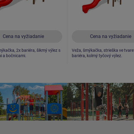
Cena na vyžiadanie
Cena na vyžiadanie
ýkačka, 2x bariéra, šikmý výlez s
Veža, šmýkačka, strieška ve tvare 
i a bočnicami.
bariéra, kolmý tyčový výlez.