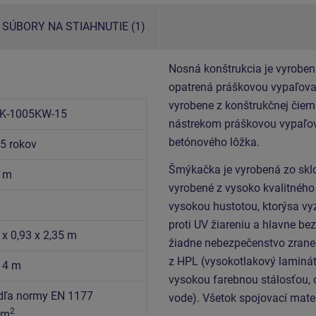
SÚBORY NA STIAHNUTIE (1)
Nosná konštrukcia je vyroben
opatrená práškovou vypaľovan
vyrobene z konštrukčnej čiern
K-1005KW-15
nástrekom práškovou vypaľov
betónového lôžka.
15 rokov
Šmýkačka je vyrobená zo sklo
5 m
vyrobené z vysoko kvalitného
vysokou hustotou, ktorýsa vy
proti UV žiareniu a hlavne be
 x 0,93 x 2,35 m
žiadne nebezpečenstvo zranen
z HPL (vysokotlakový laminát
x 4 m
vysokou farebnou stálosťou, 
dľa normy EN 1177
vode). Všetok spojovací mater
2
 m