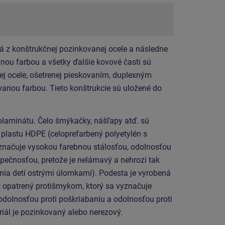
á z konštrukčnej pozinkovanej ocele a následne
ou farbou a všetky ďalšie kovové časti sú
ej ocele, ošetrenej pieskovaním, duplexným
anou farbou. Tieto konštrukcie sú uložené do
laminátu. Čelo šmýkačky, nášľapy atď. sú
 plastu HDPE (celoprefarbený polyetylén s
značuje vysokou farebnou stálosťou, odolnosťou
zpečnosťou, pretože je nelámavý a nehrozí tak
ia detí ostrými úlomkami). Podesta je vyrobená
 opatrený protišmykom, ktorý sa vyznačuje
odolnosťou proti poškriabaniu a odolnosťou proti
iál je pozinkovaný alebo nerezový.