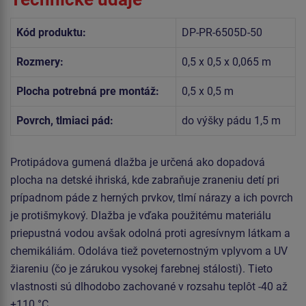
Kód produktu:
DP-PR-6505D-50
Rozmery:
0,5 x 0,5 x 0,065 m
Plocha potrebná pre montáž:
0,5 x 0,5 m
Povrch, tlmiaci pád:
do výšky pádu 1,5 m
Protipádova gumená dlažba je určená ako dopadová
plocha na detské ihriská, kde zabraňuje zraneniu detí pri
prípadnom páde z herných prvkov, tlmí nárazy a ich povrch
je protišmykový. Dlažba je vďaka použitému materiálu
priepustná vodou avšak odolná proti agresívnym látkam a
chemikáliám. Odoláva tiež poveternostným vplyvom a UV
žiareniu (čo je zárukou vysokej farebnej stálosti). Tieto
vlastnosti sú dlhodobo zachované v rozsahu teplôt -40 až
+110 °C.