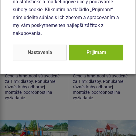
na štatistické a marketingové účely používame
(raster 50 mm, čierna)
(raster 15 mm,
červená)
súbory cookie. Kliknutím na tlačidlo „Prijímam“
nám udelíte súhlas s ich zberom a spracovaním a
my vám poskytneme ten najlepší zážitok z
nakupovania.
Nastavenia
Prijímam
Cena na vyžiadanie
Cena na vyžiadanie
Cena a hmotnosť sú uvedené
Cena a hmotnosť sú uvedené
za 1 m2 dlažby. Ponúkame
za 1 m2 dlažby. Ponúkame
rôzné druhy odbornej
rôzné druhy odbornej
montáže, podrobnosti na
montáže, podrobnosti na
vyžiadanie.
vyžiadanie.