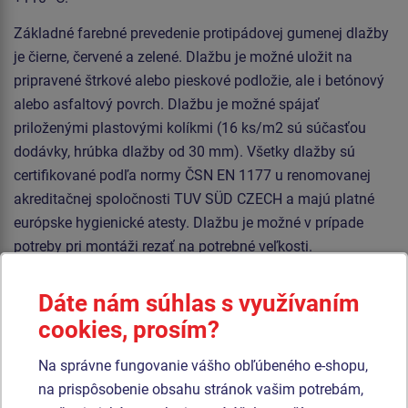
Základné farebné prevedenie protipádovej gumenej dlažby
je čierne, červené a zelené. Dlažbu je možné uložit na
pripravené štrkové alebo pieskové podložie, ale i betónový
alebo asfaltový povrch. Dlažbu je možné spájať
priloženými plastovými kolíkmi (16 ks/m2 sú súčasťou
dodávky, hrúbka dlažby od 30 mm). Všetky dlažby sú
certifikované podľa normy ČSN EN 1177 u renomovanej
akreditačnej spoločnosti TUV SÜD CZECH a majú platné
európske hygienické atesty. Dlažbu je možné v prípade
potreby pri montáži rezať na potrebné veľkosti.
Dáte nám súhlas s využívaním
Podobný
tovar
cookies, prosím?
Produkt - DP-PR-6505D-50
Produkt - DP-PR-5005R-15
Na správne fungovanie vášho obľúbeného e-shopu,
Gumená dlažba
Gumená dlažba
na prispôsobenie obsahu stránok vašim potrebám,
500x500x65 mm
500x500x50 mm