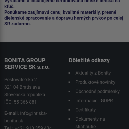
Vyrábame a inštalujeme certifikovaná detské ihriská na
kľúč.
Ponúkame zaujímavú cenu, kvalitné materiály, presné
dielenské spracovanie a dopravu herných prvkov po celej
SR zadarmo.
BONITA GROUP
Dôležité odkazy
SERVICE SK s.r.o.
Aktuality z Bonity
Pestovateľská 2
Produktové novinky
821 04 Bratislava
Obchodné podmienky
Slovenská republika
Informácie - GDPR
IČO: 55 366 881
Certifikáty
E-mail:
info@ihriska-
Dokumenty na
bonita.sk
stiahnutie
Tel.:
+421 910 359 434