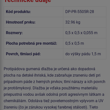
Kód produktu:
DP-PR-5505R-28
Hmotnosť prvku:
32.96 kg
Rozmery:
0,5 x 0,5 x 0,055 m
Plocha potrebná pre montáž:
0,5 x 0,5 m
Povrch, tlmiaci pád:
do výšky pádu 1,5 m
Protipádova gumená dlažba je určená ako dopadová
plocha na detské ihriská, kde zabraňuje zraneniu detí pri
prípadnom páde z herných prvkov, tlmí nárazy a ich povrch
je protišmykový. Dlažba je vďaka použitému materiálu
priepustná vodou avšak odolná proti agresívnym látkam a
chemikáliám. Odoláva tiež poveternostným vplyvom a UV
žiareniu (čo je zárukou vysokej farebnej stálosti). Tieto