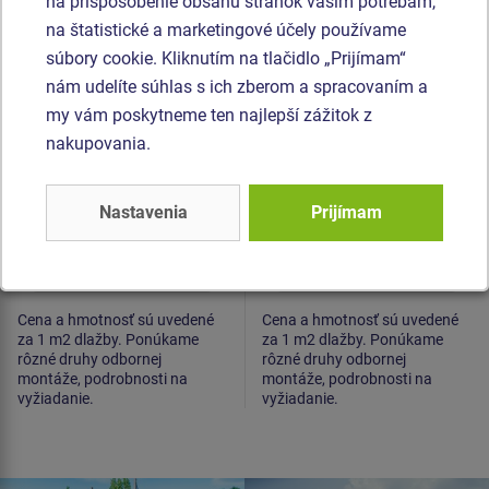
na prispôsobenie obsahu stránok vašim potrebám,
Gumená dlažba
Gumená dlažba
na štatistické a marketingové účely používame
500x500x55 mm
500x500x50 mm
(raster 28 mm,
(raster 15 mm, zelená)
súbory cookie. Kliknutím na tlačidlo „Prijímam“
červená)
nám udelíte súhlas s ich zberom a spracovaním a
my vám poskytneme ten najlepší zážitok z
nakupovania.
Nastavenia
Prijímam
Cena na vyžiadanie
Cena na vyžiadanie
Cena a hmotnosť sú uvedené
Cena a hmotnosť sú uvedené
za 1 m2 dlažby. Ponúkame
za 1 m2 dlažby. Ponúkame
rôzné druhy odbornej
rôzné druhy odbornej
montáže, podrobnosti na
montáže, podrobnosti na
vyžiadanie.
vyžiadanie.