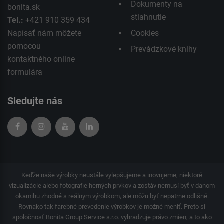
Dokumenty na
bonita.sk
stiahnutie
Tel.:
+421 910 359 434
Napísať nám môžete
Cookies
pomocou
Prevádzkové knihy
kontaktného
online
formulára
Sledujte nás
Keďže naše výrobky neustále vylepšujeme a inovujeme, niektoré
vizualizácie alebo fotografie herných prvkov a zostáv nemusí byť v danom
okamihu zhodné s reálnym výrobkom, ale môžu byť nepatrne odlišné.
Rovnako tak farebné prevedenie výrobkov je možné meniť. Preto si
spoločnosť Bonita Group Service s.r.o. vyhradzuje právo zmien, a to ako