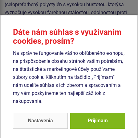
(celoprefarbený polyetylén s vysokou hustotou, ktorýsa
vyznačuje vysokou farebnou stálosťou, odolnosťou proti
UV žiareniu a hlavne bezpečnosťou, pretože je nelámavý a
nehrozí tak žiadne nebezpečenstvo zranenia detí ostrými
Dáte nám súhlas s využívaním
úlomkami). Strecha a kresliaca tabuľa sú vyrobené z HPL
cookies, prosím?
(Vysokotlakový laminát, ktorý sa vyznačuje vysokou
farebnou stálosťou, odolnosťou proti UV žiareniu a
Na správne fungovanie vášho obľúbeného e-shopu,
olnosťou proti vode). Všetok spojovací materiál je
na prispôsobenie obsahu stránok vašim potrebám,
pozinkovaný alebo nerezový.
na štatistické a marketingové účely používame
súbory cookie. Kliknutím na tlačidlo „Prijímam“
nám udelíte súhlas s ich zberom a spracovaním a
Podobný
tovar
my vám poskytneme ten najlepší zážitok z
nakupovania.
Produkt - EDP-6403K-10
Produkt - DOH-6202K-10
Edukačný domček -
Domček - celokovový
celokovový
Nastavenia
Prijímam
Novinka
Novinka