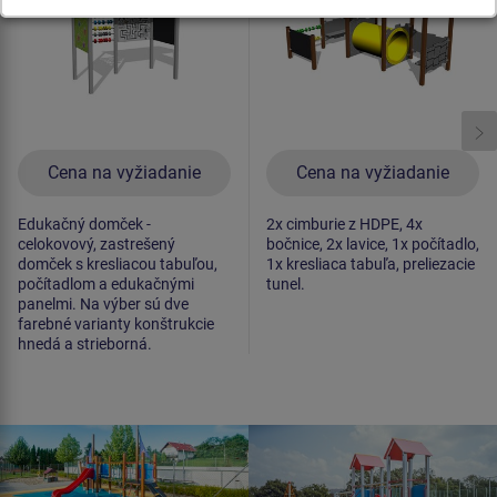
Cena na vyžiadanie
Cena na vyžiadanie
Edukačný domček -
2x cimburie z HDPE, 4x
celokovový, zastrešený
bočnice, 2x lavice, 1x počítadlo,
domček s kresliacou tabuľou,
1x kresliaca tabuľa, preliezacie
počítadlom a edukačnými
tunel.
panelmi. Na výber sú dve
farebné varianty konštrukcie
hnedá a strieborná.