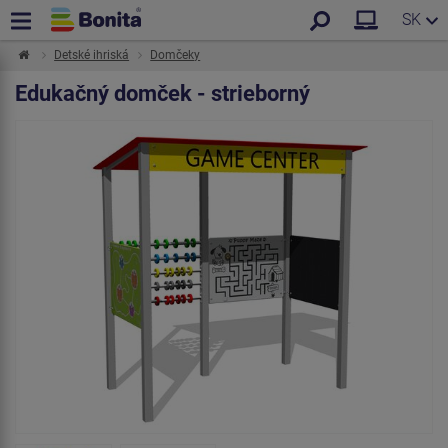
SK
Detské ihriská
Domčeky
Edukačný domček - strieborný