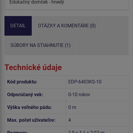
Edukačný domček - hnedý
DETAIL
OTÁZKY A KOMENTÁRE (0)
SÚBORY NA STIAHNUTIE (1)
Technické údaje
Kód produktu:
EDP-6403KS-10
Odporúčaný vek:
0-10 rokov
Výška voľného pádu:
0 m
Max. počet užívateľov:
4
Rozmery:
1,9 x 1,1 x 2,02 m