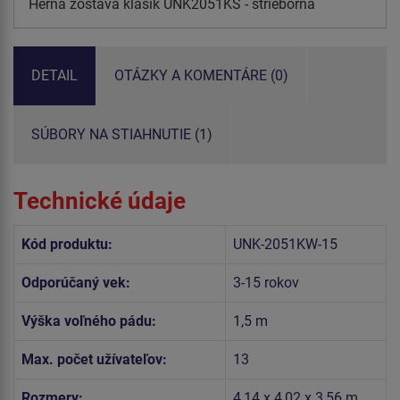
Herná zostava klasik UNK2051KS - strieborná
DETAIL
OTÁZKY A KOMENTÁRE (0)
SÚBORY NA STIAHNUTIE (1)
Technické údaje
Kód produktu:
UNK-2051KW-15
Odporúčaný vek:
3-15 rokov
Výška voľného pádu:
1,5 m
Max. počet užívateľov:
13
Rozmery:
4,14 x 4,02 x 3,56 m