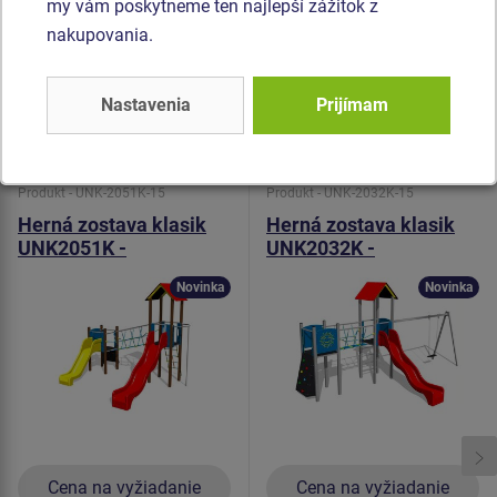
my vám poskytneme ten najlepší zážitok z
dlhú životnosť, stálofarebnosť aj šetrný povrch pre kožu na
nakupovania.
rukách. Všetok spojovací materiál je pozinkovaný alebo
nerezový.
Nastavenia
Prijímam
Podobný
tovar
Produkt - UNK-2051K-15
Produkt - UNK-2032K-15
Herná zostava klasik
Herná zostava klasik
UNK2051K -
UNK2032K -
celokovová
celokovová
Novinka
Novinka
Cena na vyžiadanie
Cena na vyžiadanie