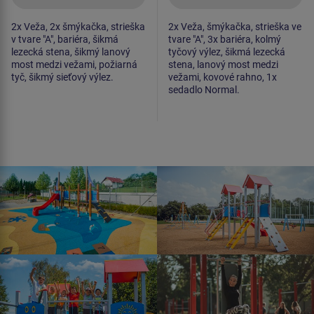
2x Veža, 2x šmýkačka, strieška
2x Veža, šmýkačka, strieška ve
v tvare "A", bariéra, šikmá
tvare "A", 3x bariéra, kolmý
lezecká stena, šikmý lanový
tyčový výlez, šikmá lezecká
most medzi vežami, požiarná
stena, lanový most medzi
tyč, šikmý sieťový výlez.
vežami, kovové rahno, 1x
sedadlo Normal.