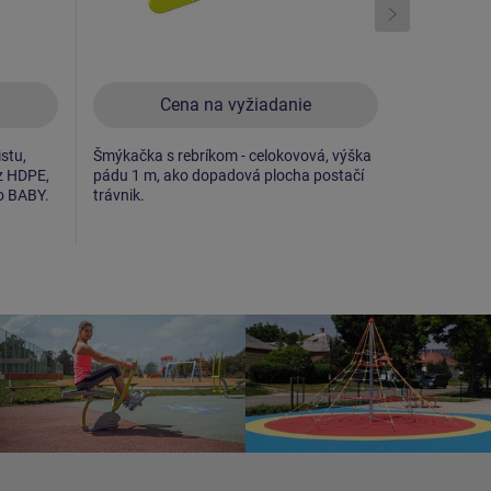
Cena na vyžiadanie
C
istu,
Šmýkačka s rebríkom - celokovová, výška
Hojdačka n
z HDPE,
pádu 1 m, ako dopadová plocha postačí
do 1 m, ak
lo BABY.
trávnik.
trávnik.