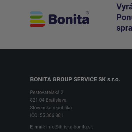
Vyrá
Ponú
spra
BONITA GROUP SERVICE SK s.r.o.
Pestovateľská 2
821 04 Bratislava
Slovenská republika
IČO: 55 366 881
E-mail:
info@ihriska-bonita.sk