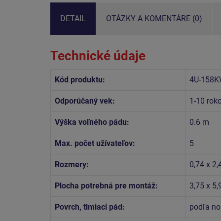
DETAIL
OTÁZKY A KOMENTÁRE (0)
Technické údaje
Kód produktu:
4U-158K
Odporúčaný vek:
1-10 rok
Výška voľného pádu:
0.6 m
Max. počet užívateľov:
5
Rozmery:
0,74 x 2,
Plocha potrebná pre montáž:
3,75 x 5
Povrch, tlmiaci pád:
podľa no