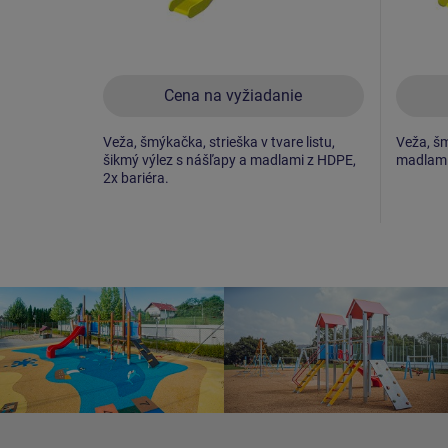
Cena na vyžiadanie
Veža, šmýkačka, strieška v tvare listu,
Veža, šm
šikmý výlez s nášľapy a madlami z HDPE,
madlami 
2x bariéra.