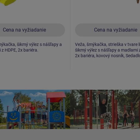
Cena na vyžiadanie
Cena na vyžiadanie
ýkačka, šikmý výlez s nášľapy a
Veža, šmýkačka, strieška v tvare l
z HDPE, 2x bariéra.
šikmý výlez s nášľapy a madlami 
2x bariéra, kovový nosník, Sedad