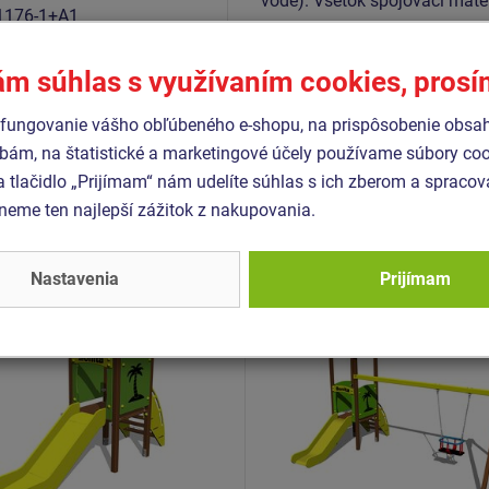
vode). Všetok spojovací mater
1176-1+A1
1176-3
ám súhlas s využívaním cookies, pros
fungovanie vášho obľúbeného e-shopu, na prispôsobenie obsa
bám, na štatistické a marketingové účely používame súbory coo
Podobný
tovar
a tlačidlo „Prijímam“ nám udelíte súhlas s ich zberom a spraco
eme ten najlepší zážitok z nakupovania.
- 4U-102KW-10
Produkt - 4U-159KW-10
RSAL 4U102KW - hnedá
UNIVERSAL 4U159KW - h
Nastavenia
Prijímam
Novinka