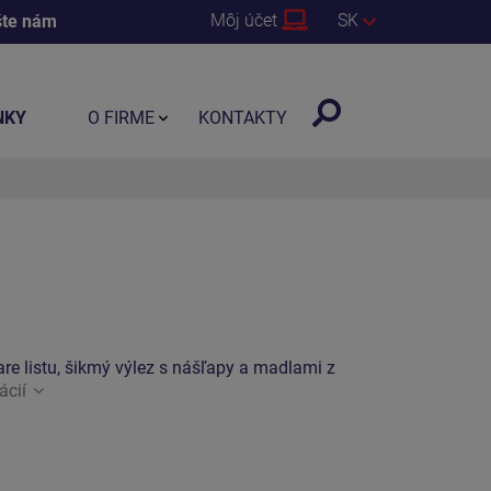
Môj účet
SK
šte nám
NKY
O FIRME
KONTAKTY
are listu, šikmý výlez s nášľapy a madlami z
ácií