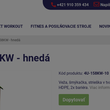
+421 910 359 434
Napí
ET WORKOUT
FITNES A POSILŇOVACIE STROJE
NOVI
8KW - hnedá
KW - hnedá
Kód produktu:
4U-158KW-10
Veža, šmýkačka, strieška v tv
HDPE, 2x bariéra.
Viac inform
Dopytovať