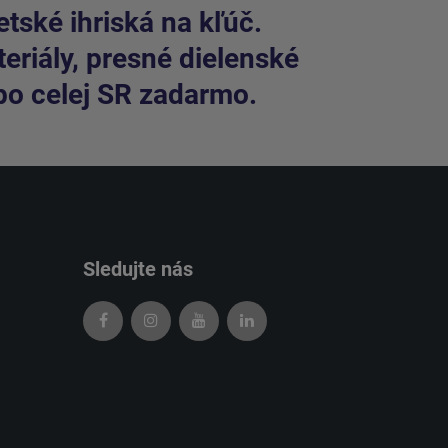
tské ihriská na kľúč.
riály, presné dielenské
po celej SR zadarmo.
Sledujte nás