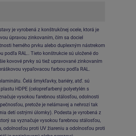
avy je vyrobená z konštrukčnej ocele, ktorá je
hovou úpravou zinkovaním, čím sa dociel
otnosti herného prvku alebo duplexným nástrekom
 podľa RAL.. Tieto konštrukcie sú uložené do
šie kovové prvky sú tiež upravované zinkovaním
práškovou vypaľovacou farbou podľa RAL.
aminátu. Čelá šmykľavky, bariéry, atď. sú
 plastu HDPE (celoprefarbený polyetylén s
značuje vysokou farebnou stálosťou, odolnosti
zpečnosťou, pretože je nelámavej a nehrozí tak
ia detí ostrými úlomky). Podesta je vyrobená z
ktorý sa vyznačuje vysokou farebnou stálosťou,
, odolnosťou proti UV žiareniu a odolnosťou proti