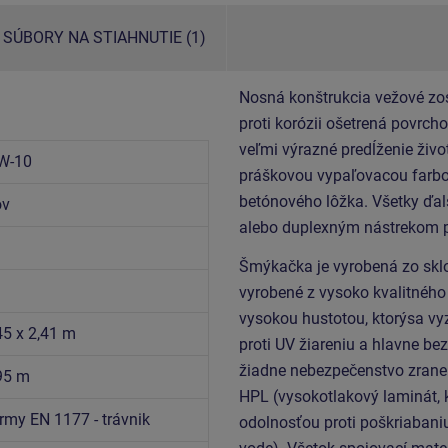
SÚBORY NA STIAHNUTIE (1)
Nosná konštrukcia vežové zost
proti korózii ošetrená povrc
veľmi výrazné predĺženie živ
W-10
práškovou vypaľovacou farbou
betónového lôžka. Všetky ďal
ov
alebo duplexným nástrekom 
Šmýkačka je vyrobená zo sklol
vyrobené z vysoko kvalitného
vysokou hustotou, ktorýsa vy
45 x 2,41 m
proti UV žiareniu a hlavne be
žiadne nebezpečenstvo zranen
,95 m
HPL (vysokotlakový laminát, 
rmy EN 1177 - trávnik
odolnosťou proti poškriabaniu