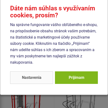
betónového lôžka. Všetky dosky lavíc a stúpačiek sú
Dáte nám súhlas s využívaním
vyrobené z vysoko kvalitného plastu HDPE (celoprefarbený
cookies, prosím?
polyetylén s vysokou hustotou, ktorýsa vyznačuje vysokou
farebnou stálosťou, odolnou proti UV žiareniu a hlavne
Na správne fungovanie vášho obľúbeného e-shopu,
bezpečnosťou, pretože je nelámavý a nehrozí tak žiadne
na prispôsobenie obsahu stránok vašim potrebám,
nebezpečné zranenie ostrými úlomkami). Všetok spojovací
na štatistické a marketingové účely používame
materiál je pozinkovaný alebo nerezový.
súbory cookie. Kliknutím na tlačidlo „Prijímam“
nám udelíte súhlas s ich zberom a spracovaním a
my vám poskytneme ten najlepší zážitok z
Podobný
tovar
nakupovania.
Produkt - WS-8010K-15
Produkt - WS-8018K-15
Street workoutová
Street workoutová
Nastavenia
Prijímam
zostava - celokovová
zostava - celokovová