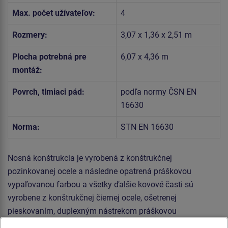
Max. počet užívateľov:
4
Rozmery:
3,07 x 1,36 x 2,51 m
Plocha potrebná pre
6,07 x 4,36 m
montáž:
Povrch, tlmiaci pád:
podľa normy ČSN EN
16630
Norma:
STN EN 16630
Nosná konštrukcia je vyrobená z konštrukčnej
pozinkovanej ocele a následne opatrená práškovou
vypaľovanou farbou a všetky ďalšie kovové časti sú
vyrobene z konštrukčnej čiernej ocele, ošetrenej
pieskovaním, duplexným nástrekom práškovou
vypaľovanou farbou. Tieto konštrukcie sú uložené do