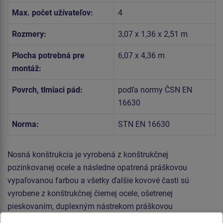
Max. počet užívateľov:
4
Rozmery:
3,07 x 1,36 x 2,51 m
Plocha potrebná pre
6,07 x 4,36 m
montáž:
Povrch, tlmiaci pád:
podľa normy ČSN EN
16630
Norma:
STN EN 16630
Nosná konštrukcia je vyrobená z konštrukčnej
pozinkovanej ocele a následne opatrená práškovou
vypaľovanou farbou a všetky ďalšie kovové časti sú
vyrobene z konštrukčnej čiernej ocele, ošetrenej
pieskovaním, duplexným nástrekom práškovou
vypaľovanou farbou. Tieto konštrukcie sú uložené do