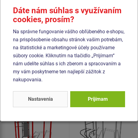
betónového lôžka. Všetky dosky lavíc a stúpačiek sú
Dáte nám súhlas s využívaním
vyrobené z vysoko kvalitného plastu HDPE (celoprefarbený
cookies, prosím?
polyetylén s vysokou hustotou, ktorýsa vyznačuje vysokou
farebnou stálosťou, odolnou proti UV žiareniu a hlavne
Na správne fungovanie vášho obľúbeného e-shopu,
bezpečnosťou, pretože je nelámavý a nehrozí tak žiadne
na prispôsobenie obsahu stránok vašim potrebám,
nebezpečné zranenie ostrými úlomkami). Všetok spojovací
na štatistické a marketingové účely používame
materiál je pozinkovaný alebo nerezový.
súbory cookie. Kliknutím na tlačidlo „Prijímam“
nám udelíte súhlas s ich zberom a spracovaním a
my vám poskytneme ten najlepší zážitok z
Podobný
tovar
nakupovania.
Produkt - WS-8010K-15
Produkt - WS-8018K-15
Street workoutová
Street workoutová
Nastavenia
Prijímam
zostava - celokovová
zostava - celokovová