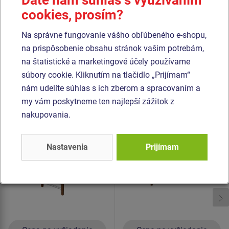
Dáte nám súhlas s využívaním
polypropylénu s vnútorným oceľovým jadrom) a sú
cookies, prosím?
spojené plastovými spojmi. Všetok spojovací materiál je
Na správne fungovanie vášho obľúbeného e-shopu,
pozinkovaný nebo nerezový.
na prispôsobenie obsahu stránok vašim potrebám,
na štatistické a marketingové účely používame
Podobný
tovar
súbory cookie. Kliknutím na tlačidlo „Prijímam“
nám udelíte súhlas s ich zberom a spracovaním a
Produkt - SSE-8502K-20
Produkt - SSE-8501K-20
my vám poskytneme ten najlepší zážitok z
Šplhacia zostava -
Šplhacia zostava -
nakupovania.
celokovová
celokovová
Novinka
Nastavenia
Prijímam