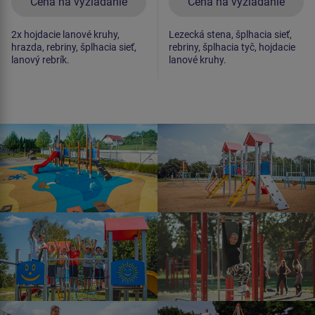
Cena na vyžiadanie
Cena na vyžiadanie
2x hojdacie lanové kruhy,
Lezecká stena, šplhacia sieť,
hrazda, rebriny, šplhacia sieť,
rebriny, šplhacia tyč, hojdacie
lanový rebrík.
lanové kruhy.