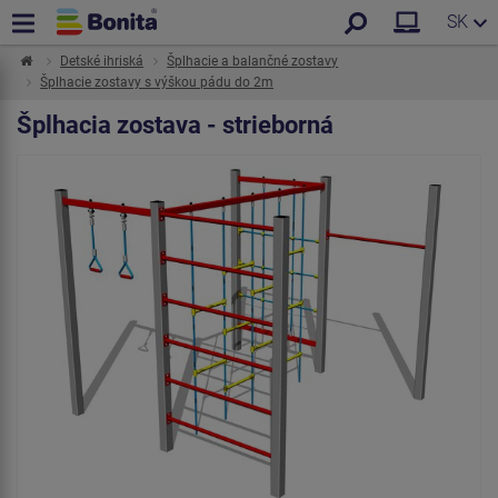
SK
Detské ihriská
Šplhacie a balančné zostavy
Šplhacie zostavy s výškou pádu do 2m
Šplhacia zostava - strieborná